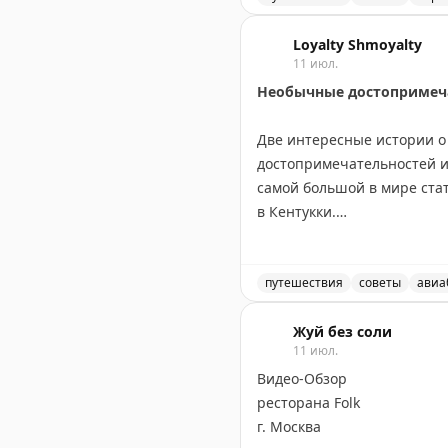
если жара невыносима, мож
Советы для путешественни
Loyalty Shmoyalty
11 июл.
Andrew Kunesh
|
Original
Необычные достопримеча
Две интересные истории о 
достопримечательностей из
самой большой в мире стат
в Кентукки.
В то же время австралийск
штатов США за 35 лет. Его
путешествия
советы
авиа
Вашингтоне, Гуаме, Пуэрто
Самые необычные и забав
побережьем и отличным к
Жуй без соли
11 июл.
Видео-Обзор
Эти истории показывают, ч
ресторана Folk
серьёзных путешественнико
г. Москва