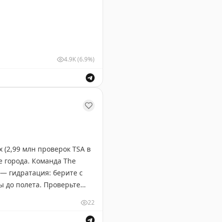
4.9K
(6.9%)
 (2,99 млн проверок TSA в
е города. Команда The
— гидратация: берите с
ы до полета. Проверьте
т жары и толп на
22
ней — неожиданные, но
ондиционера. И помните: