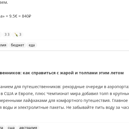
аем.
» = 9.5€ = 840₽
о вина за 8€ = 700₽.
3
3
🍾
3
алия
бюджет
еда
 кафе на берегу канала в Венеции, Италия.
a
»
венников: как справиться с жарой и толпами этим летом
танием для путешественников: рекордные очереди в аэропортах
 в США и Европе, плюс Чемпионат мира добавил толп в крупны
оверенными лайфхаками для комфортного путешествия. Главное 
я воды и электролитные пакеты. Не забывайте пить воду за час
рт: доступ в лаунжи American Express Platinum дает спасение о
й вентилятор на батарейках и охлаждающая маска для мигре
еред бронированием отеля обязательно проверьте наличие к
па
сша
австралия