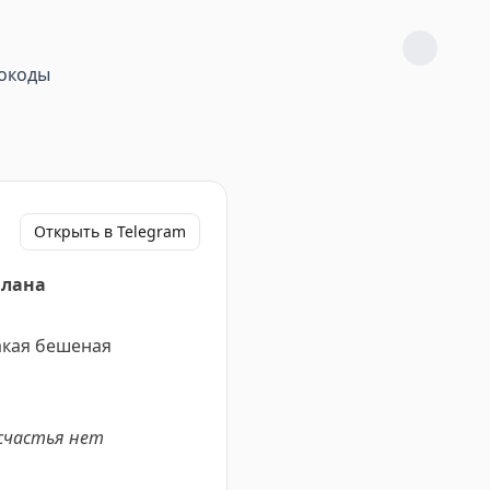
окоды
Открыть в Telegram
илана
акая бешеная
 счастья нет