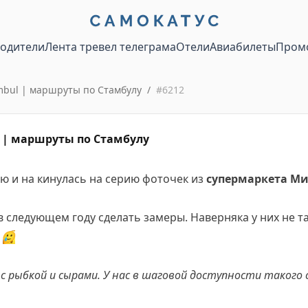
водители
Лента тревел телеграма
Отели
Авиабилеты
Пром
bul | маршруты по Стамбулу
/
#
6212
 | маршруты по Стамбулу
ю и на кинулась на серию фоточек из
супермаркета М
в следующем году сделать замеры. Наверняка у них не т
и
🥲
с рыбкой и сырами. У нас в шаговой доступности такого