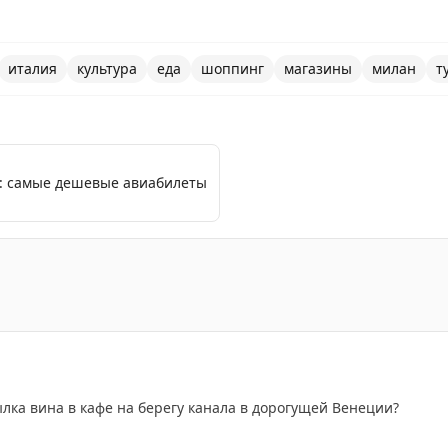
италия
культура
еда
шоппинг
магазины
милан
т
я: самые дешевые авиабилеты
ан, где автор делится впечатлениями о местных магазин
ылка вина в кафе на берегу канала в дорогущей Венеции?