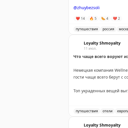
Points With a Crew
|
Wild Ab
@zhuybezsoli
❤
14
🔥
5
🌭
4
💔
2
путешествия
россия
моск
Видео-обзор ресторана Fol
Loyalty Shmoyalty
11 июл.
Что чаще всего воруют и
Немецкая компания Wellne
гости чаще всего берут с 
Топ украденных вещей выгл
останавливаются на мелоч
Самые экстравагантные кр
путешествия
отели
европ
рояль, во Франции — чуче
Обзор результатов опроса
композиций.
Loyalty Shmoyalty