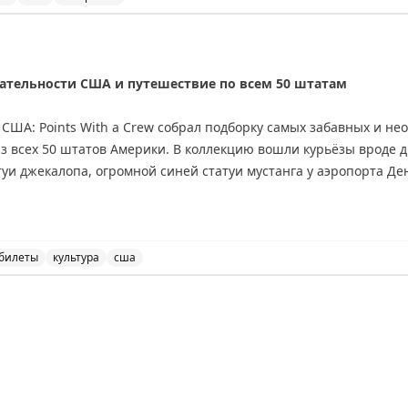
но улететь в Австралию, где сейчас зима.
ков: как справиться с жарой и толпами этим летом, пут
тельности США и путешествие по всем 50 штатам
США: Points With a Crew собрал подборку самых забавных и н
 всех 50 штатов Америки. В коллекцию вошли курьёзы вроде д
уи джекалопа, огромной синей статуи мустанга у аэропорта Ден
ий путешественник Wild About Travel завершил амбициозный п
 путешествие началось с Гавайев и завершилось на Аляске. Пом
билеты
культура
сша
-Рико и на Виргинских островах. Среди его трёх любимых шта
ные достопримечательности всех 50 штатов США, включ
офе.
то США полны как забавных туристических аттракционов, так 
в, готовых исследовать страну в течение многих лет.