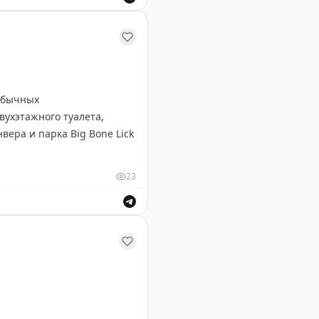
ешествия по Австралии, США и Европе.
еобычных
вухэтажного туалета,
вера и парка Big Bone Lick
23
роект — посетил все 50
имо штатов, он побывал в
тов — Мэн с его живописным
ая двухэтажный туалет и巨альную синюю статую мустанг
и возможностей для