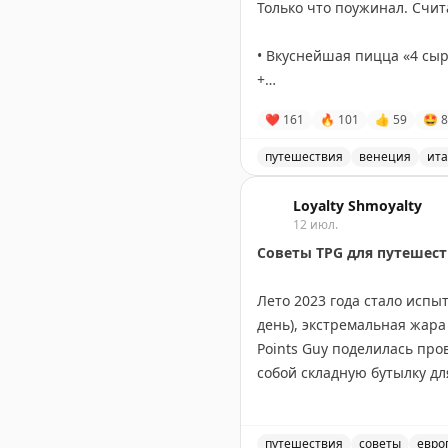
Только что поужинал. Счит
• Вкуснейшая пицца «4 сыра
+
• Бутылка хорошего местног
❤
161
🔥
101
👍
59
🤩
8
Итого 1540₽.
путешествия
венеция
ит
Дорогая Венеция, да?
Стоимость пиццы и вина в
Loyalty Shmoyalty
P.S. Сдаю позицию: «
La Foc
12 июл.
#поиталиибюджетно
Советы TPG для путешест
Лето 2023 года стало испы
день), экстремальная жара
Points Guy поделилась пр
собой складную бутылку дл
бонусы своих кредитных ка
мероприятиях. Портативны
эффективные помощники. П
путешествия
советы
евро