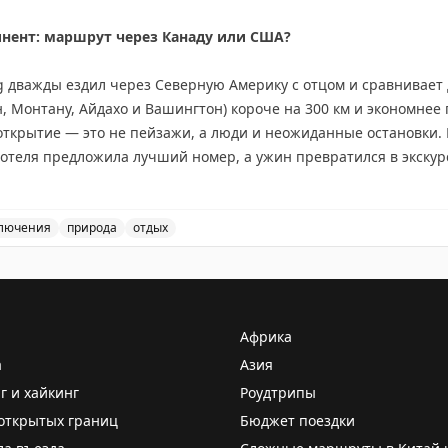
инент: маршрут через Канаду или США?
ия в краже различаются в зависимости от звездности отеля. Г
редметы, чем постояльцы бюджетных вариантов.
ing дважды ездил через Северную Америку с отцом и сравнивае
 Монтану, Айдахо и Вашингтон) короче на 300 км и экономнее 
о даже в эпоху путешествий и туризма некоторые гости не могут
открытие — это не пейзажи, а люди и неожиданные остановки.
 номера. Отельеры уже привыкли к таким потерям и закладываю
 отеля предложила лучший номер, а ужин превратился в экскур
е, но предлагает более продолжительные красивые виды: озер
тые горы. Совет: если едите ради пейзажей — выбирайте Канад
r Mileage May Vary
де Вавы или Муз-Джо. Если спешите — США справедливо конкур
лючения
природа
отдых
данных открытий.
и США: сравнение двух путешествий. Советы для путеше
nal
Африка
а
Азия
г и хайкинг
Роудтрипы
открытых границ
Бюджет поездки