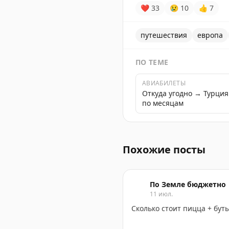
❤
33
😢
10
👍
7
путешествия
европа
ПО ТЕМЕ
АВИАБИЛЕТЫ
Откуда угодно → Турци
по месяцам
Пост о путешествии в Мил
Похожие посты
По Земле бюджетно
11 июл.
Сколько стоит пицца + бут