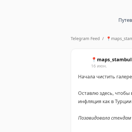
Путе
Telegram Feed
/
📍maps_stam
📍maps_stambul
16 июн.
Начала чистить галере
Оставлю здесь, чтобы 
инфляция как в Турци
Позавидовала стендам 