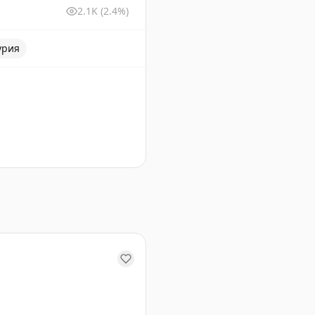
2.1K
(2.4%)
урия
ах и еде.