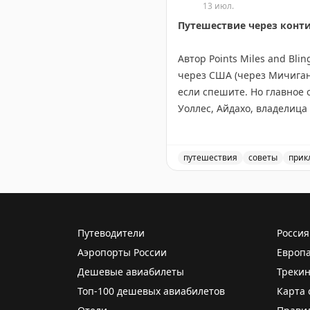
13 июл.
Путешествие через конт
Интересно, что предпочтен
выбирают более ценные п
Автор Points Miles and Bl
через США (через Мичиган,
Этот опрос показывает, чт
если спешите. Но главное 
взять на память что-то из
Уоллес, Айдахо, владелица
проживания.
Канадский маршрут длинне
Онтарио, Канадские Скалис
Your Mileage May Vary
|
You
посетив малые города вро
путешествия
советы
прик
оставить место для неожи
Маршрут через Канаду ил
Points Miles and Bling
|
Origi
Путеводители
Россия
Аэропорты России
Европ
Дешевые авиабилеты
Трекин
Топ-100 дешевых авиабилетов
Карта 