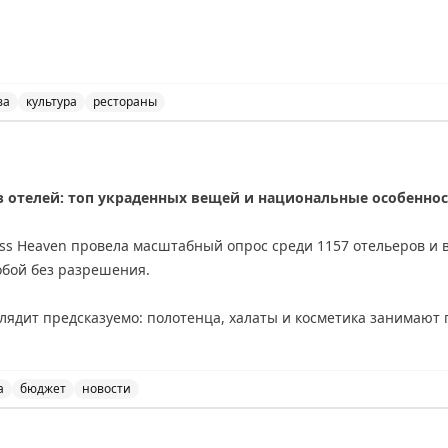
out Travel
ва
культура
рестораны
k в Москве, узнайте о культуре и еде города.
з отелей: топ украденных вещей и национальные особенно
ss Heaven провела масштабный опрос среди 1157 отельеров и 
собой без разрешения.
ядит предсказуемо: полотенца, халаты и косметика занимают п
ах — из номеров исчезают светильники и даже телевизоры.
ажи показывают фантазию постояльцев: в Берлине гости крали
а
бюджет
новости
ло кабана. Также зафиксированы случаи кражи дверных номеро
 о самых часто украденных вещах из отелей и национал