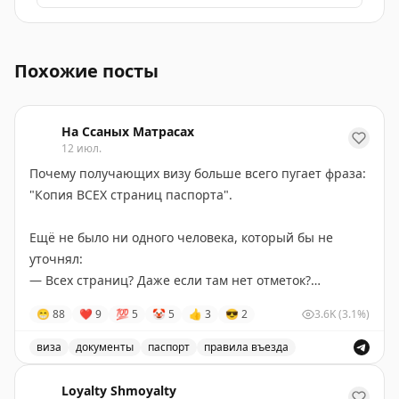
Миллионы американцев могут получить канадское граж
Похожие посты
На Ссаных Матрасах
12 июл.
Почему получающих визу больше всего пугает фраза:
"Копия ВСЕХ страниц паспорта".
Ещё не было ни одного человека, который бы не
уточнял:
— Всех страниц? Даже если там нет отметок?
— Да, всех страниц. Иначе, как узнать, что там нет
😁
88
❤
9
💯
5
🤡
5
👍
3
😎
2
3.6K
(3.1%)
отметок.
виза
документы
паспорт
правила въезда
Вам жалко?
Обсуждение требований к получению визы, в частнос
Loyalty Shmoyalty