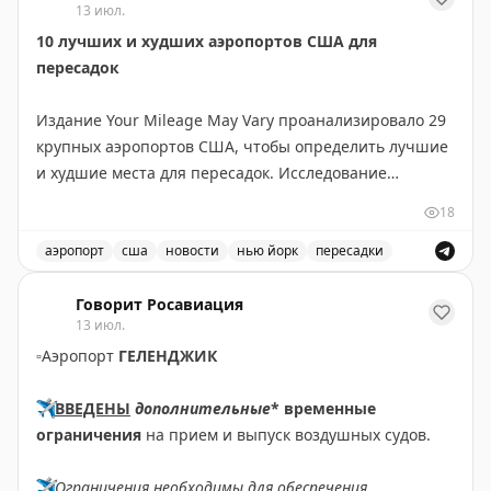
13 июл.
10 лучших и худших аэропортов США для
пересадок
Издание Your Mileage May Vary проанализировало 29
крупных аэропортов США, чтобы определить лучшие
и худшие места для пересадок. Исследование
учитывало разные потребности путешественников:
18
для частых летающих и для семей с детьми.
аэропорт
сша
новости
нью йорк
пересадки
ТОП-10 для частых летающих: Хьюстон (IAH),
Рейтинг лучших и худших аэропортов США для пересад
Вашингтон Даллес, Детройт, Сиэтл-Такома,
Говорит Росавиация
13 июл.
Вашингтон Рейган, Тампа, Денвер, JFK, Солт-Лейк-
▫️
Аэропорт
ГЕЛЕНДЖИК
Сити и еще один аэропорт.
✈️
ВВЕДЕНЫ
дополнительные
* временные
ТОП-10 для семей: Детройт, Бостон Логан, Хьюстон,
ограничения
на прием и выпуск воздушных судов.
Вашингтон Даллес, Сиэтл-Такома, Солт-Лейк-Сити,
Балтимор-Вашингтон, LaGuardia, Вашингтон Рейган,
✈️
Ограничения необходимы для обеспечения
Сан-Франциско.