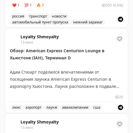
❤
1
💯
1
🔥
1
505
(0.6%)
россия
транспорт
новости
автомобильный пункт пропуска
нижний зарамаг
Движение через автомобильный пункт пропуска Нижни
Loyalty Shmoyalty
13 июл.
Обзор: American Express Centurion Lounge в
Хьюстоне (IAH), Терминал D
Адам Стюарт поделился впечатлениями от
посещения лаунжа American Express Centurion в
аэропорту Хьюстона. Лаунж расположен в подвале
терминала D, спрятан за магазином duty free и
26
считается одним из самых сложных для поиска в
США. Несмотря на скрытое расположение, здесь была
люкс
аэропорт
лаунж
авиакомпании
сша
очередь. Плюсы: дружелюбный персонал, быстрый
Обзор лаунжа American Express Centurion в аэропорт
интернет, красивый бар с обширным меню и
Loyalty Shmoyalty
13 июл.
оригинальная зелёная стена с живыми растениями.