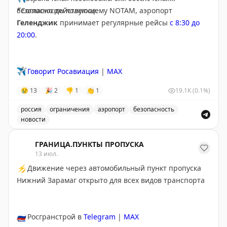
безопасности полетов.
*Согласно действующему NOTAM, аэропорт
Геленджик
принимает регулярные рейсы
с 8:30 до
Худшие аэропорты: Орландо, Форт-Лодердейл, Чикаго
20:00
.
Мидвей, Чикаго О'Хэр, Ньюарк, Сан-Франциско, Сан-
Диего, Нэшвилл, Атланта и Даллас-Форт-Уэрт. Они
отличаются плохими местами для сидения, грязью,
✈️
Говорит Росавиация
|
MAX
нехваткой розеток и медленным сервисом.
😢
13
🎉
2
👎
1
👏
1
19.1K
(0.1%)
Your Mileage May Vary
|
Original
россия
ограничения
аэропорт
безопасность
новости
Введены временные ограничения на прием и выпуск в
ГРАНИЦА.ПУНКТЫ ПРОПУСКА
13 июл.
⚡
Движение через автомобильный пункт пропуска
Нижний Зарамаг открыто для всех видов транспорта
🇷🇺
Росгранстрой в
Telegram
|
MAX