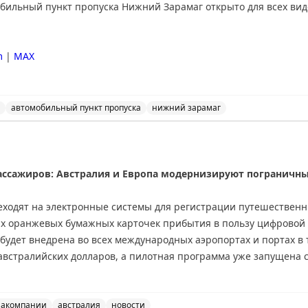
ильный пункт пропуска Нижний Зарамаг открыто для всех вид
m
|
MAX
автомобильный пункт пропуска
нижний зарамаг
льный пункт пропуска Нижний Зарамаг открыто для все
ссажиров: Австралия и Европа модернизируют пограничн
еходят на электронные системы для регистрации путешественн
х оранжевых бумажных карточек прибытия в пользу цифровой п
а будет внедрена во всех международных аэропортах и портах в 
 австралийских долларов, а пилотная программа уже запущена 
рнизация пограничного контроля. Система предварительной ав
ена. Хотя официальный сайт указывает на запуск в конце 2026 
иакомпании
австралия
новости