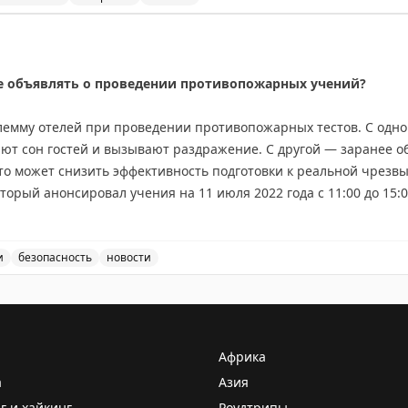
 ETIAS работает по принципу американской ESTA и позволяет п
т бумажных оранжевых карточек прибытия в пользу цифро
нген. Стоимость разрешения составит 20 евро.
е объявлять о проведении противопожарных учений?
процесс прохождения границы для путешественников, хотя вне
и времени.
лемму отелей при проведении противопожарных тестов. С одн
ют сон гостей и вызывают раздражение. С другой — заранее 
то может снизить эффективность подготовки к реальной чрезв
торый анонсировал учения на 11 июля 2022 года с 11:00 до 15
во гостей не спят. Брайан делится личным опытом частых ночн
ечает, что они помогли ему быстро научиться правильно дейст
 открытым: как найти баланс между комфортом гостей и эффект
и
безопасность
новости
 объявлять о проведении противопожарных учений, обсу
riginal
Африка
а
Азия
г и хайкинг
Роудтрипы