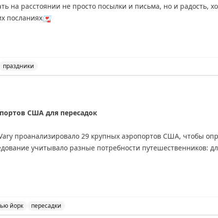
их посланиях
💌
, стабильной бесперебойной работы
💛
праздники
сийской почты и выражение благодарности работникам п
опортов США для пересадок
 Vary проанализировало 29 крупных аэропортов США, чтобы оп
ледование учитывало разные потребности путешественников: д
х: Хьюстон (IAH), Вашингтон Даллес, Детройт, Сиэтл-Такома, В
ти и еще один аэропорт.
ью йорк
пересадки
, Бостон Логан, Хьюстон, Вашингтон Даллес, Сиэтл-Такома, Солт