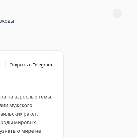
окоды
Открыть в Telegram
ира на взрослые темы.
изии мужского
аильских ракет,
бороды мировых
узнать о мире не