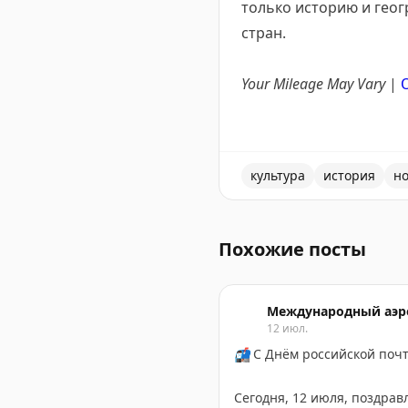
только историю и гео
стран.
Your Mileage May Vary
|
O
культура
история
но
10 мировых карт, которые 
Похожие посты
Международный аэр
12 июл.
📬
С Днём российской поч
Сегодня, 12 июля, поздрав