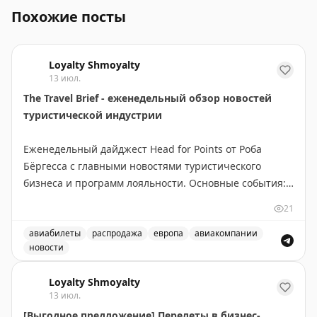
Похожие посты
Loyalty Shmoyalty
13 июл.
The Travel Brief - еженедельный обзор новостей
туристической индустрии
Еженедельный дайджест Head for Points от Роба
Бёргесса с главными новостями туристического
бизнеса и программ лояльности. Основные события:
новое приложение British Airways требует доработки,
21
BA сменила поставщика наборов для Club World,
easyJet продаёт свой бизнес Apollo, открылся люкс-
авиабилеты
распродажа
европа
авиакомпании
новости
лаунж в Manchester Airport. Выгодные предложения:
Еженедельный обзор новостей туристической индустрии
Eurostar дарит скидку 50% на премиум-классы, JetBlue
Loyalty Shmoyalty
предлагает привлекательные тарифы на Mint, Virgin
13 июл.
Atlantic запустила кэшбэк до £250 с American Express.
[Выгодное предложение] Перелеты в бизнес-