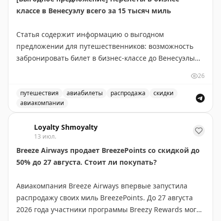
В программах лояльности: Avios на 33% дороже в BA
классе в Венесуэлу всего за 15 тысяч миль
Holidays до вторника, новый лаунж Air France в
Heathrow Terminal 4. Рекомендуется подписаться на
Статья содержит информацию о выгодном
еженедельную рассылку для получения полной
предложении для путешественников: возможность
информации о лучших предложениях отелей и
забронировать билет в бизнес-классе до Венесуэлы
авиакомпаний.
всего за 15 000 миль. Это отличная возможность для
26
тех, кто накопил достаточное количество миль в
Rob Burgess
|
Original
своей программе лояльности авиакомпании. Такие
путешествия
авиабилеты
распродажа
скидки
авиакомпании
предложения встречаются редко и позволяют
Выгодное предложение на перелеты в бизнес-классе в
значительно сэкономить на премиум-перелетах.
Loyalty Shmoyalty
Рекомендуется следить за подобными alert'ами, чтобы
13 июл.
не пропустить выгодные варианты бронирования.
Breeze Airways продает BreezePoints со скидкой до
50% до 27 августа. Стоит ли покупать?
Juan Ruiz
|
Original
Авиакомпания Breeze Airways впервые запустила
распродажу своих миль BreezePoints. До 27 августа
2026 года участники программы Breezy Rewards могут