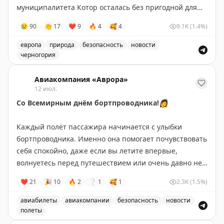
муниципалитета Котор осталась без пригодной для
Tyler Glatt
|
Original
питья воды.
😢
90
👏
17
❤
9
🔥
4
🥰
4
9.1K
(1.4%)
Черногория-Новости
европа
природа
безопасность
новости
черногория
Армия Черногории помогает обеспечить питьевой во
Авиакомпания «Аврора»
12 июл.
Со Всемирным днём бортпроводника!
👩
⠀
Каждый полёт пассажира начинается с улыбки
бортпроводника. Именно она помогает почувствовать
себя спокойно, даже если вы летите впервые,
волнуетесь перед путешествием или очень давно не
виделись с близкими.
❤
21
🎉
10
🔥
2
❔
1
🥰
1
2.3K
(1.5%)
⠀
Бортпроводники — это люди, которые умеют быть
авиабилеты
авиакомпании
безопасность
новости
одновременно внимательными, заботливыми и
полеты
невероятно собранными. Они знают, как создать