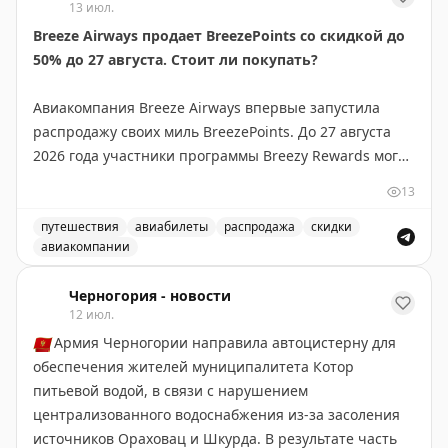
13 июл.
не пропустить выгодные варианты бронирования.
Breeze Airways продает BreezePoints со скидкой до
50% до 27 августа. Стоит ли покупать?
Juan Ruiz
|
Original
Авиакомпания Breeze Airways впервые запустила
распродажу своих миль BreezePoints. До 27 августа
2026 года участники программы Breezy Rewards могут
покупать баллы со скидкой до 50%, снижая цену до
13
1,45¢ за балл (обычно 2,90¢). Скидка зависит от
объема: 1000 баллов без скидки, 2000-4000 — 30%,
путешествия
авиабилеты
распродажа
скидки
авиакомпании
5000-9000 — 40%, 10000+ — 50%. Баллы
Breeze Airways продает BreezePoints со скидкой до 50
действительны 24 месяца, но не истекают для
Черногория - новости
держателей карты Breeze Easy Visa. Тайлер Глатт
12 июл.
рекомендует покупать баллы только если вы найдете
🇲🇪
Армия Черногории направила автоцистерну для
выгодные перелеты, где стоимость за балл
обеспечения жителей муниципалитета Котор
превышает 1,45¢. На некоторых маршрутах баллы
питьевой водой, в связи с нарушением
стоят до 2¢, что делает покупку выгодной. Перед
централизованного водоснабжения из-за засоления
покупкой проверьте цены на сайте Breeze.
источников Ораховац и Шкурда. В результате часть