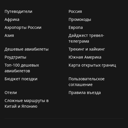
оригинальная зелёная стена с живыми растениями.
Минусы: тесное пространство без вида на взлётно-
Путеводители
Россия
посадочную полосу, ограниченный буфет по
Африка
Промокоды
сравнению с другими лаунжами Centurion, сложный
Аэропорты России
Европа
вход. Общая оценка: стоит посетить. Доступ: American
Азия
Express Platinum Card.
Дайджест тревел-
телеграма
Дешевые авиабилеты
Adam Stuart
|
Original
Трекинг и хайкинг
Роудтрипы
Южная Америка
Топ-100 дешевых
Карта открытых границ
авиабилетов
Бюджет поездки
Пользовательское
соглашение
Отели
Правила въезда
Сложные маршруты в
Китай и Японию