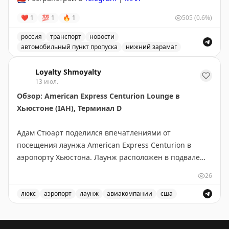
❤
1
💯
1
🔥
1
505
(0.6%)
россия
транспорт
новости
автомобильный пункт пропуска
нижний зарамаг
Движение через автомобильный пункт пропуска Нижни
Loyalty Shmoyalty
13 июл.
Обзор: American Express Centurion Lounge в
Хьюстоне (IAH), Терминал D
Адам Стюарт поделился впечатлениями от
посещения лаунжа American Express Centurion в
аэропорту Хьюстона. Лаунж расположен в подвале
терминала D, спрятан за магазином duty free и
26
считается одним из самых сложных для поиска в
США. Несмотря на скрытое расположение, здесь была
люкс
аэропорт
лаунж
авиакомпании
сша
очередь. Плюсы: дружелюбный персонал, быстрый
Обзор лаунжа American Express Centurion в аэропорт
интернет, красивый бар с обширным меню и