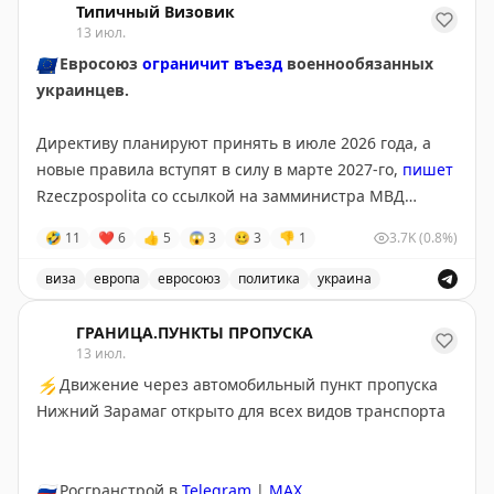
Типичный Визовик
13 июл.
🇪🇺
Евросоюз
ограничит въезд
военнообязанных
украинцев.
Директиву планируют принять в июле 2026 года, а
новые правила вступят в силу в марте 2027-го,
пишет
Rzeczpospolita со ссылкой на замминистра МВД
Польши Мацея Душчика.
🤣
11
❤
6
👍
5
😱
3
🥴
3
👎
1
3.7K
(0.8%)
Для въезда и получения временной защиты
виза
европа
евросоюз
политика
украина
потребуется подтверждение освобождения или
Евросоюз планирует ограничить въезд военнообязанны
отсрочки от мобилизации. По данным издания,
ГРАНИЦА.ПУНКТЫ ПРОПУСКА
изменения поддерживает Польша, а инициатором
13 июл.
выступил Киев.
⚡
Движение через автомобильный пункт пропуска
Нижний Зарамаг открыто для всех видов транспорта
@tipical_vizovik
🇷🇺
Росгранстрой в
Telegram
|
MAX