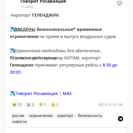
Говорит Росавиация
Пошёл дальше разгребать этот слотопад.
нехваткой розеток и медленным сервисом.
13 июл.
Вопросы, запросы, записи — всё сюда:
▫️
Аэропорт
ГЕЛЕНДЖИК
📲
@matrasssi
Your Mileage May Vary
|
Original
✈️
ВВЕДЕНЫ
дополнительные
* временные
Stay tuned!
ограничения
на прием и выпуск воздушных судов.
Подписаться на Матрассы
✈️
Ограничения необходимы для обеспечения
безопасности полетов.
*Согласно действующему NOTAM, аэропорт
Геленджик
принимает регулярные рейсы
с 8:30 до
20:00
.
✈️
Говорит Росавиация
|
MAX
😢
13
🎉
2
👎
1
👏
1
19.1K
(0.1%)
россия
ограничения
аэропорт
безопасность
новости
Введены временные ограничения на прием и выпуск в