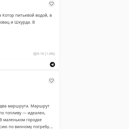
Котор питьевой водой, в
овац и Шкурда. В
9.1K
(1.4%)
 Котор, пострадавших от нарушения водоснабжения из
т два маршрута. Маршрут
по топливу — идеален,
 В маленьком городке
сию по винному погребу.