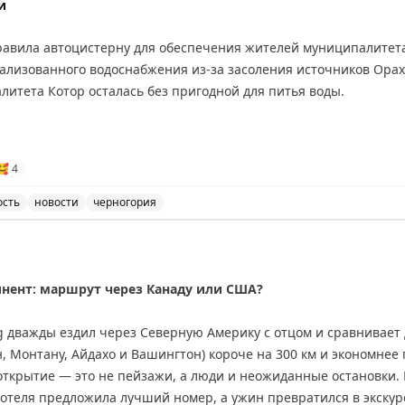
и
вила автоцистерну для обеспечения жителей муниципалитета 
ализованного водоснабжения из-за засоления источников Орах
литета Котор осталась без пригодной для питья воды.
🥰
4
ость
новости
черногория
ет обеспечить питьевой водой жителей муниципалитета
инент: маршрут через Канаду или США?
ing дважды ездил через Северную Америку с отцом и сравнивае
 Монтану, Айдахо и Вашингтон) короче на 300 км и экономнее 
открытие — это не пейзажи, а люди и неожиданные остановки.
 отеля предложила лучший номер, а ужин превратился в экскур