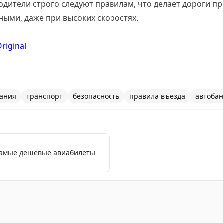
дители строго следуют правилам, что делает дороги п
ыми, даже при высоких скоростях.
riginal
ания
транспорт
безопасность
правила въезда
автобан
самые дешевые авиабилеты
ыми выводами о вождении в Германии, подчеркивая осо