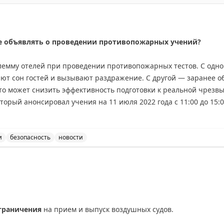
е объявлять о проведении противопожарных учений?
лемму отелей при проведении противопожарных тестов. С одн
ют сон гостей и вызывают раздражение. С другой — заранее 
то может снизить эффективность подготовки к реальной чрезв
торый анонсировал учения на 11 июля 2022 года с 11:00 до 15
во гостей не спят. Брайан делится личным опытом частых ночн
ечает, что они помогли ему быстро научиться правильно дейст
 открытым: как найти баланс между комфортом гостей и эффект
и
безопасность
новости
 объявлять о проведении противопожарных учений, обсу
riginal
граничения
на прием и выпуск воздушных судов.