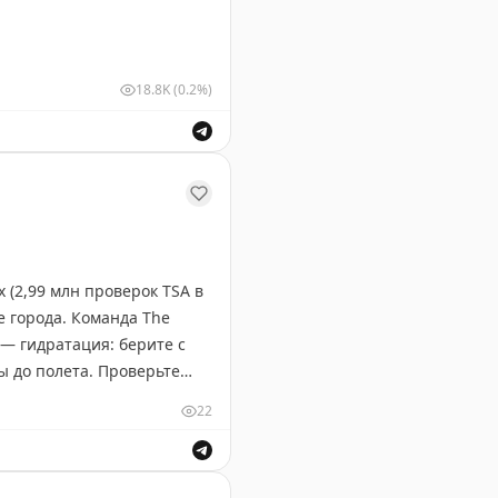
18.8K
(0.2%)
у Домодедово.
 (2,99 млн проверок TSA в
е города. Команда The
— гидратация: берите с
ы до полета. Проверьте
т жары и толп на
22
ней — неожиданные, но
ондиционера. И помните:
ешествия по Австралии, США и Европе.