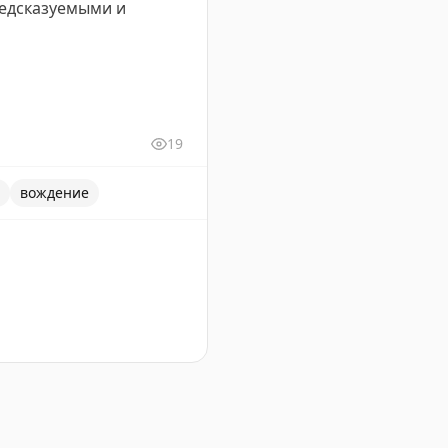
редсказуемыми и
19
вождение
бенности Автобана и городских улиц.