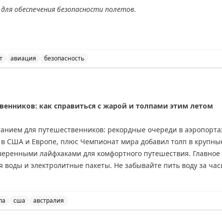
для обеспечения безопасности полетов.
АХ
т
авиация
безопасность
ичения на прием и выпуск воздушных судов в аэропорт
венников: как справиться с жарой и толпами этим летом
танием для путешественников: рекордные очереди в аэропортах
 в США и Европе, плюс Чемпионат мира добавил толп в крупны
оверенными лайфхаками для комфортного путешествия. Главное 
я воды и электролитные пакеты. Не забывайте пить воду за час
рт: доступ в лаунжи American Express Platinum дает спасение о
й вентилятор на батарейках и охлаждающая маска для мигре
еред бронированием отеля обязательно проверьте наличие к
па
сша
австралия
но улететь в Австралию, где сейчас зима.
ков: как справиться с жарой и толпами этим летом, пут