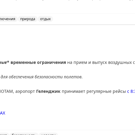
е, но предлагает более продолжительные красивые виды: озер
тые горы. Совет: если едите ради пейзажей — выбирайте Канад
де Вавы или Муз-Джо. Если спешите — США справедливо конкур
лючения
природа
отдых
данных открытий.
и США: сравнение двух путешествий. Советы для путеше
nal
ные
* временные ограничения
на прием и выпуск воздушных с
для обеспечения безопасности полетов.
NOTAM, аэропорт
Геленджик
принимает регулярные рейсы
с 8
AX