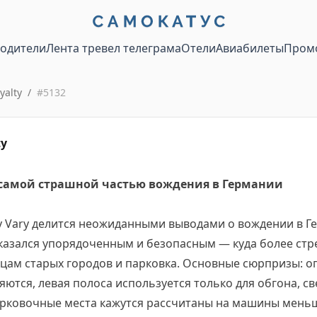
водители
Лента тревел телеграма
Отели
Авиабилеты
Пром
yalty
/
#
5132
ty
 самой страшной частью вождения в Германии
ay Vary делится неожиданными выводами о вождении в Г
казался упорядоченным и безопасным — куда более ст
ицам старых городов и парковка. Основные сюрпризы: о
яются, левая полоса используется только для обгона, 
парковочные места кажутся рассчитаны на машины меньш