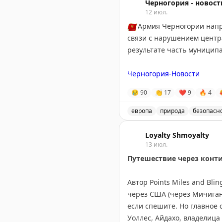
Черногория - новост
12 июл.
Andrew Kunesh
|
Original
🇲🇪
Армия Черногории напра
связи с нарушением центр
результате часть муниципа
Черногория-Новости
😢
90
👏
17
❤
9
🔥
4
европа
природа
безопасн
Армия Черногории помога
Loyalty Shmoyalty
13 июл.
Путешествие через конт
Автор Points Miles and Bl
через США (через Мичиган,
если спешите. Но главное 
Уоллес, Айдахо, владелица