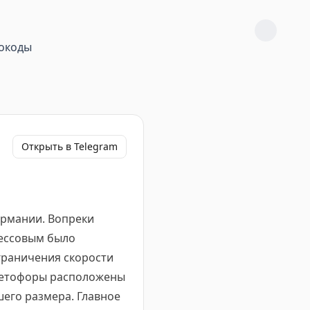
окоды
Открыть в Telegram
ермании. Вопреки
рессовым было
граничения скорости
светофоры расположены
его размера. Главное