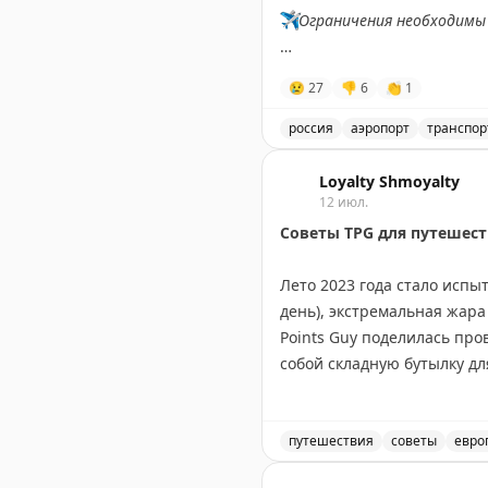
✈️
Ограничения необходимы 
✈️
Говорит Росавиация
|
M
😢
27
👎
6
👏
1
россия
аэропорт
транспор
Введены временные огран
Loyalty Shmoyalty
12 июл.
Советы TPG для путешест
Лето 2023 года стало испы
день), экстремальная жара
Points Guy поделилась пр
собой складную бутылку дл
бонусы своих кредитных ка
мероприятиях. Портативны
эффективные помощники. П
путешествия
советы
евро
если жара невыносима, мож
Советы для путешественни