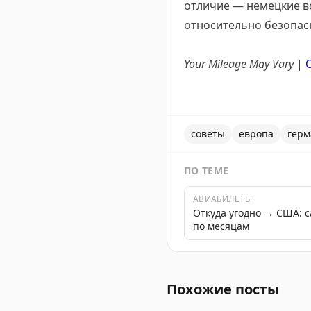
отличие — немецкие во
относительно безопасн
Your Mileage May Vary
|
O
советы
европа
герм
ПО ТЕМЕ
АВИАБИЛЕТЫ
Откуда угодно → США: 
по месяцам
Автор делится неожиданн
Похожие посты