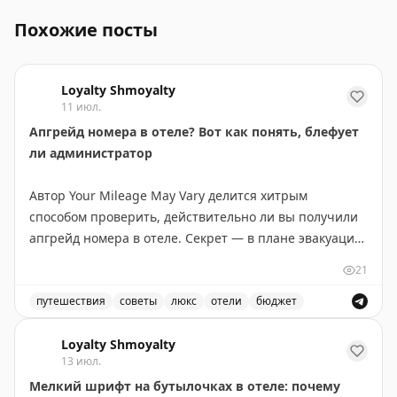
Похожие посты
Loyalty Shmoyalty
11 июл.
Апгрейд номера в отеле? Вот как понять, блефует
ли администратор
Автор Your Mileage May Vary делится хитрым
способом проверить, действительно ли вы получили
апгрейд номера в отеле. Секрет — в плане эвакуации
на обратной стороне двери в номере. Этот план
21
показывает планировку всех комнат на этаже и
позволяет увидеть, где ваш номер находится в
путешествия
советы
люкс
отели
бюджет
иерархии отеля. В бюджетных отелях (Hyatt Place,
Советы по апгрейду номера в отеле и как проверить 
Hampton Inn) апгрейд часто означает всего лишь
Loyalty Shmoyalty
13 июл.
несколько дополнительных футов площади или более
Мелкий шрифт на бутылочках в отеле: почему
высокий этаж. В старых отелях с нестандартной