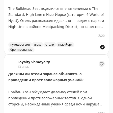
The Bulkhead Seat поделился впечатлениями о The
Standard, High Line в Нью-Йорке (категория 6 World of
Hyatt). Отель расположен идеально — рядом с парком
High Line в районе Meatpacking District, но качество
не соответствует цене. Номер категории Standard
20
Queen (230 кв.м) оказался крошечным и устаревшим,
кровать неудобной, окна грязными. Персонал был
путешествия
люкс
отели
нью йорк
бронирование
невежлив и невнимателен к гостям. Завтрак не был
Обзор отеля The Standard, High Line в Нью-Йорке. Впе
предложен, апгрейд отклонен сразу. Дневной сбор
Loyalty Shmoyalty
$35 (отменен для Globalist) не указан на сайте. Автор
13 июл.
использовал бесплатный сертификат вместо 30 000
Должны ли отели заранее объявлять о
пойнтов и считает это хорошим решением, но не
проведении противопожарных учений?
рекомендует платить наличными ($772+налоги).
Отель нуждается в обновлении и переосмыслении
Брайан Коэн обсуждает дилемму отелей при
подхода к сервису.
проведении противопожарных тестов. С одной
стороны, неожиданные учения среди ночи нарушают
The Bulkhead Seat
|
Original
сон гостей и вызывают раздражение. С другой —