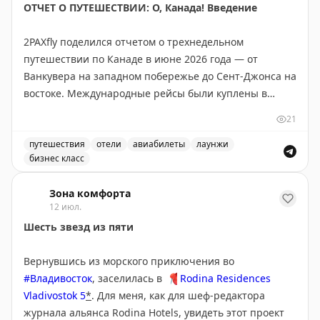
ОТЧЕТ О ПУТЕШЕСТВИИ: О, Канада! Введение
В программах лояльности: Avios на 33% дороже в BA
Holidays до вторника, новый лаунж Air France в
2PAXfly поделился отчетом о трехнедельном
Heathrow Terminal 4. Рекомендуется подписаться на
путешествии по Канаде в июне 2026 года — от
еженедельную рассылку для получения полной
Ванкувера на западном побережье до Сент-Джонса на
информации о лучших предложениях отелей и
востоке. Международные рейсы были куплены в
авиакомпаний.
Business Class на Qantas (Sydney-Vancouver) за
21
AU$7,346 — хорошая цена на маршруте, где тарифы
Rob Burgess
|
Original
колеблются от AU$6,950 до AU$14,000. Внутренние
путешествия
отели
авиабилеты
лаунжи
бизнес класс
рейсы на Air Canada, Rouge и Express обошлись в
Отчет о путешествии по Канаде в бизнес-классе. Обзо
AU$6,634. Автор летал на Boeing 787-9, A321, Embraer
Зона комфорта
E175, A319M и A220. В статье обещаны подробные
12 июл.
отзывы о рейсах, лаунжах (Qantas First, Maple Leaf
Шесть звезд из пяти
Lounges, Cathay Pacific) и отелях в Ванкувере, Оттаве,
Сент-Джонсе и Монреале. Интересный момент: Air
Вернувшись из морского приключения во
Canada не предоставляет данные всем агрегаторам,
#Владивосток
, заселилась в
📍
Rodina Residences
включая Google Flights.
Vladivostok 5
*
. Для меня, как для шеф-редактора
журнала альянса Rodina Hotels, увидеть этот проект
2PAXfly
|
Original