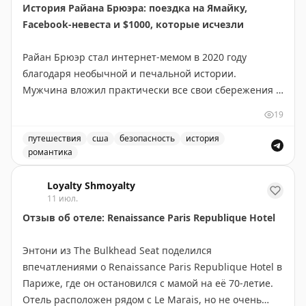
История Райана Брюэра: поездка на Ямайку,
Facebook-невеста и $1000, которые исчезли
Райан Брюэр стал интернет-мемом в 2020 году
благодаря необычной и печальной истории.
Мужчина вложил практически все свои сбережения в
поездку на Ямайку — но не в отпуск, а чтобы
19
жениться на женщине, которую встретил в Facebook.
путешествия
сша
безопасность
история
романтика
Перед свадьбой Брюэр дал своей избранице $1000 на
История Райана Брюэра: поездка на Ямайку и онлайн
подготовку к торжеству. Однако женщина исчезла,
Loyalty Shmoyalty
оставив его без денег и без невесты. Стыдясь
11 июл.
вернуться домой после такого разочарования, Райан
Отзыв об отеле: Renaissance Paris Republique Hotel
несколько ночей спал на пляже Ямайки.
Энтони из The Bulkhead Seat поделился
Эта история стала вирусной в интернете и
впечатлениями о Renaissance Paris Republique Hotel в
напоминает о важности осторожности при онлайн-
Париже, где он остановился с мамой на её 70-летие.
знакомствах, особенно когда речь идет о финансовых
Отель расположен рядом с Le Marais, но не очень
вложениях. История Брюэра — наглядный пример