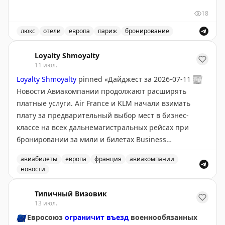
удобен для осмотра основных
того, как романтические надежды могут обернуться
18
достопримечательностей. Номер обошёлся в $627 за
финансовым и личным разочарованием.
ночь (всего $2508 за 4 ночи). Гостиница предлагает
люкс
отели
европа
париж
бронирование
стандартный набор услуг: чистые номера, вежливый
Отзыв об отеле Renaissance Paris Republique Hotel в П
Gary Leff
|
View from the Wing
персонал, хороший завтрак в ресторане Martin Paris с
Loyalty Shmoyalty
11 июл.
буфетом и а-ля-карт блюдами. В номере работает
Loyalty Shmoyalty
pinned «
Дайджест за 2026-07-11
📰
кондиционер, есть Nespresso машина и мини-бар. Из
Новости Авиакомпании продолжают расширять
удобств: фитнес-центр, спа, ресторан и бар. По
платные услуги. Air France и KLM начали взимать
мнению автора, отель хорош, но переоценен по цене,
плату за предварительный выбор мест в бизнес-
особенно в разгар летнего сезона. Номер можно
классе на всех дальнемагистральных рейсах при
забронировать за 53000-125400 баллов Marriott
бронировании за мили и билетах Business
Bonvoy за ночь.
Light/Standard…
»
авиабилеты
европа
франция
авиакомпании
The Bulkhead Seat
|
Original
новости
Авиакомпании продолжают расширять платные услуги,
Типичный Визовик
13 июл.
🇪🇺
Евросоюз
ограничит въезд
военнообязанных