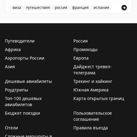
Франция — 23 июля,
виза
путешествия
россия
франция
испания
Великобритания — 14 августа.
Запись о слотопаде в визовые центры Испании, Франц
Пошёл дальше разгребать этот слотопад.
Вопросы, запросы, записи — всё сюда:
Путеводители
Россия
📲
@matrasssi
Африка
Промокоды
Stay tuned!
Аэропорты России
Европа
Подписаться на Матрассы
Азия
Дайджест тревел-
телеграма
Дешевые авиабилеты
Трекинг и хайкинг
Роудтрипы
Южная Америка
Топ-100 дешевых
Карта открытых границ
авиабилетов
Бюджет поездки
Пользовательское
соглашение
Отели
Правила въезда
Сложные маршруты в