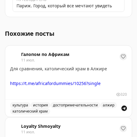
Париж. Город, который все мечтают увидеть
Стереотипы о Париже: квартиры с видом на башню, у
Похожие посты
Галопом по Африкам
11 июл.
Для сравнения, католический храм в Алжире
https://t.me/africafordummies/10256?single
320
культура
история
достопримечательности
алжир
католический храм
Католический храм в Алжире - одно из интересных д
Loyalty Shmoyalty
11 июл.