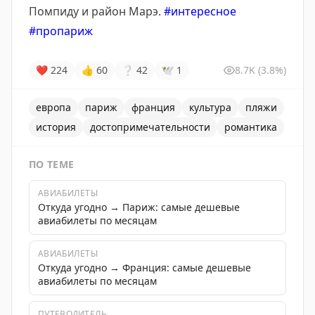
Помпиду и район Марэ.
#интересное
#пропариж
❤
224
👍
60
❔
42
🕊
1
8.7K
(3.8%)
европа
париж
франция
культура
пляжи
история
достопримечательности
романтика
ПО ТЕМЕ
АВИАБИЛЕТЫ
Откуда угодно → Париж: самые дешевые
авиабилеты по месяцам
АВИАБИЛЕТЫ
Откуда угодно → Франция: самые дешевые
авиабилеты по месяцам
ПУТЕВОДИТЕЛЬ