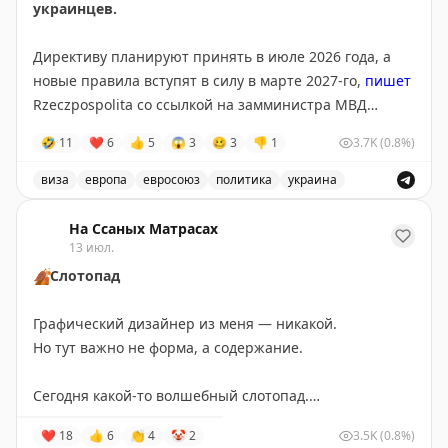
украинцев.
Директиву планируют принять в июле 2026 года, а
новые правила вступят в силу в марте 2027-го,
пишет
Rzeczpospolita со ссылкой на замминистра МВД
Польши Мацея Душчика.
🤣
11
❤
6
👍
5
😱
3
🥴
3
👎
1
3.7K
(0.8%)
Для въезда и получения временной защиты
виза
европа
евросоюз
политика
украина
потребуется подтверждение освобождения или
Евросоюз планирует ограничить въезд военнообязанны
отсрочки от мобилизации. По данным издания,
На Ссаных Матрасах
изменения поддерживает Польша, а инициатором
13 июл.
выступил Киев.
🍂
Слотопад
@tipical_vizovik
Графический дизайнер из меня — никакой.
Но тут важно не форма, а содержание.
Сегодня какой-то волшебный слотопад.
Записал своих путешественников в визовые центры:
❤
18
👍
6
👏
4
🤡
2
3.5K
(0.8%)
Испания — 17 июля,