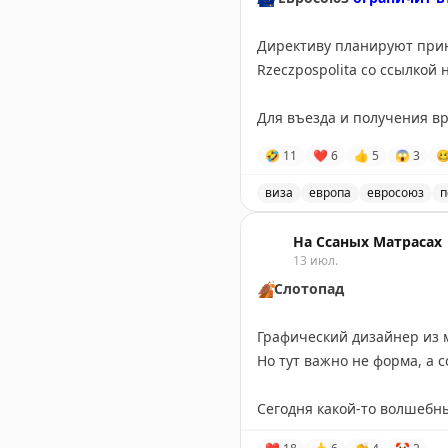
принято в Африке.
Директиву планируют приня
Громадное здание также д
Rzeczpospolita со ссылко
больше окружающих мечете
Для въезда и получения в
Свою религиозную функцию 
мобилизации. По данным и
🤣
11
❤
6
👍
5
😱
3

внутри выглядит необустр
@tipical_vizovik
виза
европа
евросоюз
п
Сейчас он приспособлен п
Евросоюз планирует огран
На Ссаных Матрасах
#африканскиецеркви
13 июл.
🍂
Слотопад
Графический дизайнер из 
Но тут важно не форма, а 
Сегодня какой-то волшебн
Записал своих путешестве