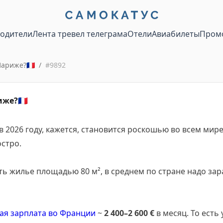
водители
Лента тревел телеграма
Отели
Авиабилеты
Пром
Париже?🇫🇷
/
#
9892
же?🇫🇷
 2026 году, кажется, становится роскошью во всем мире
стро.
ь жилье площадью 80 м², в среднем по стране надо за
ая зарплата во Франции
~
2 400–2 600 €
в месяц. То есть