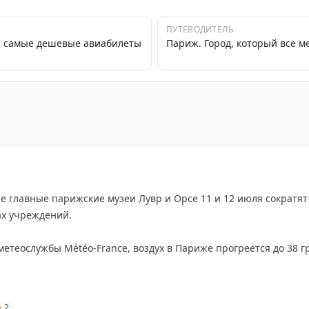
ПУТЕВОДИТЕЛЬ
: самые дешевые авиабилеты
Париж. Город, который все м
имости во Франции становится все более высокой. Расс
е главные парижские музеи Лувр и Орсе 11 и 12 июля сократят
тах учреждений.
етеослужбы Météo-France, воздух в Париже прогреется до 38 г

2