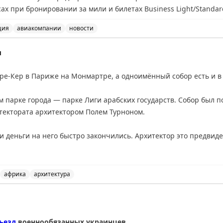
х при бронировании за мили и билетах Business Light/Standa
ция
авиакомпании
новости
 расширять платные услуги, включая плату за предвари
м
кре-Кер в Париже на Монмартре, а одноимённый собор есть и в
 парке города — парке Лиги арабских государств. Собор был по
тектората архитектором Полем Турноном.
 деньги на него быстро закончились. Архитектор это предвиде
 и к моменту приостановки строительства у собора уже был алта
1952 года.
африка
архитектура
 позволила осветить собор даже в недостроенном виде, и в н
ланке - уникальная достопримечательность Марокко, со
ает к раннему христианству Африки: в европейских традициях 
 отделённых друг от друга колоннами), собор Касабланки постро
ъезд
военнообязанных украинцев.