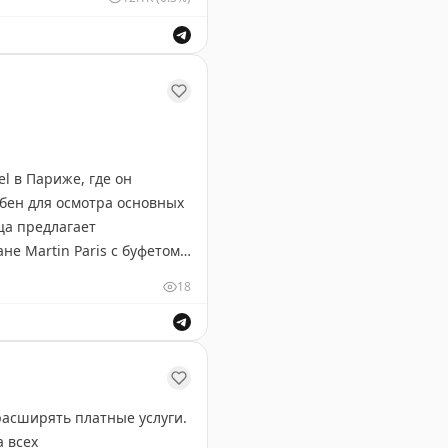
температура до 38 градусов.
l в Париже, где он
обен для осмотра основных
ца предлагает
е Martin Paris с буфетом
 Из удобств: фитнес-
18
енно в разгар летнего
а всех