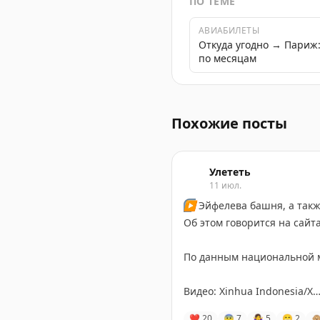
ПО ТЕМЕ
АВИАБИЛЕТЫ
Откуда угодно → Париж
по месяцам
Стоимость покупки недвиж
Похожие посты
Улететь
11 июл.
▶️
Эйфелева башня, а такж
Об этом говорится на сай
По данным национальной м
Видео: Xinhua Indonesiа/Х
❤
20
😨
7
🤷‍♀
5
😁
2
