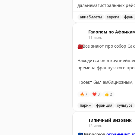
дальнемагистральных рейса
авиабилеты
европа
фран
Авиакомпании продолжают
Галопом по Африка
11 июл.
🇲🇦
Все знают про собор Са
Находится он в крупнейшем
времена французского про
Проект был амбициозным, и
здание, начиная с алтаря,
🔥
7
❤
3
👍
2
таком виде он простоял до 
париж
франция
культура
Прозорливость архитектора
Собор Сакре-Кер в Касаб
Типичный Визовик
Архитектура собора отсыл
13 июл.
(продольных пространства,
🇪🇺
Евросоюз
ограничит в