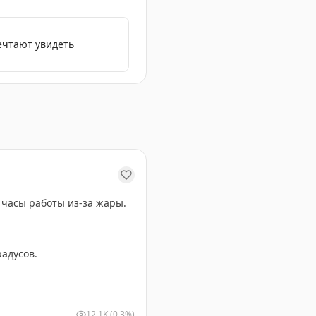
ечтают увидеть
каз о том, как сложно купить квартиру в Париже и друг
 часы работы из-за жары.
радусов.
12.1K
(0.3%)