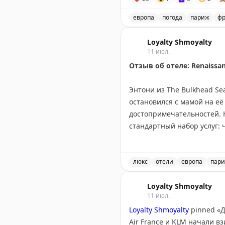
✔
Подпишись на ТАСС / Ми
европа
погода
париж
ф
Эйфелева башня и парижск
Loyalty Shmoyalty
11 июл.
Отзыв об отеле: Renaissan
Энтони из The Bulkhead Sea
остановился с мамой на её
достопримечательностей. Н
стандартный набор услуг: 
и а-ля-карт блюдами. В но
центр, спа, ресторан и ба
сезона. Номер можно забро
люкс
отели
европа
пар
Отзыв об отеле Renaissanc
The Bulkhead Seat
Loyalty Shmoyalty
|
Original
11 июл.
Loyalty Shmoyalty
pinned «
Д
Air France и KLM начали в