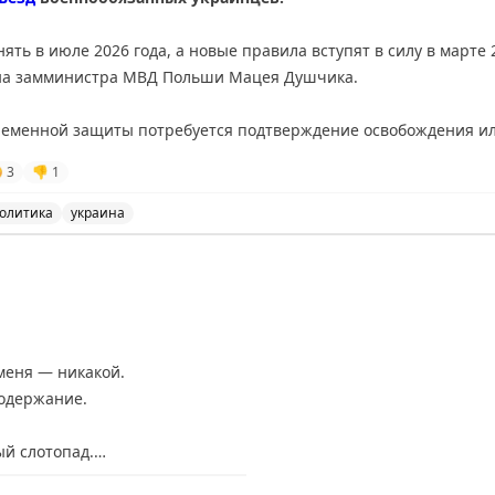
ть в июле 2026 года, а новые правила вступят в силу в марте 
аёт прозрачный намёк на главенство христианства над исламом
й на замминистра МВД Польши Мацея Душчика.
й. Размах строительства поражает и сегодня.
ременной защиты потребуется подтверждение освобождения ил
Сакре Кёр утратил после признания независимости Марокко в 
здания, изменения поддерживает Польша, а инициатором выст

3
👎
1
оенно: огромный и пустой.
олитика
украина
од антикварный рынок, там периодически проходят модные выс
ичить въезд военнообязанных украинцев, новые правила
меня — никакой.
содержание.
ый слотопад.
нников в визовые центры: