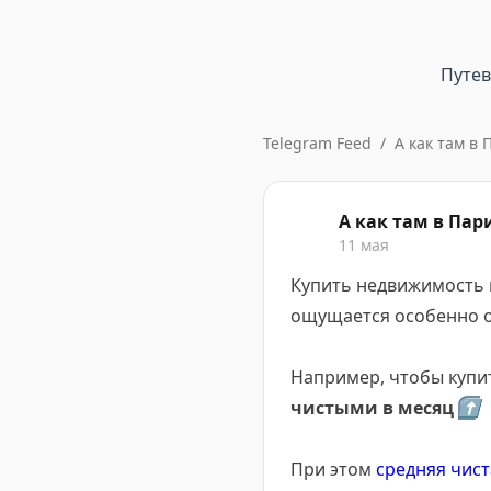
Путе
Telegram Feed
/
А как там в 
А как там в Пари
11 мая
Купить недвижимость в
ощущается особенно о
Например, чтобы купит
чистыми в месяц
⬆️
При этом
средняя чист