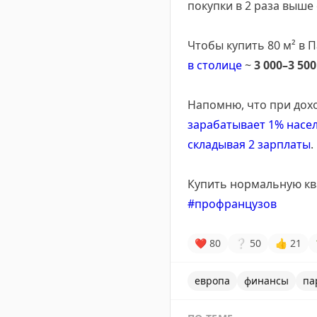
покупки в 2 раза выше
Чтобы купить 80 м² в 
в столице
~
3 000–3 50
Напомню, что при дохо
зарабатывает 1% насе
складывая 2 зарплаты
.
Купить нормальную ква
#профранцузов
❤
80
❔
50
👍
21
европа
финансы
па