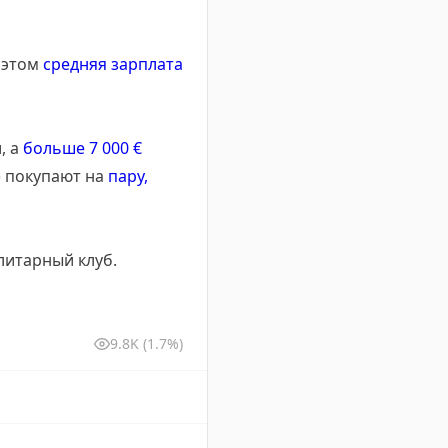
 этом
средняя зарплата
, а
больше 7 000 €
) покупают на
пару,
литарный клуб.
9.8K
(1.7%)