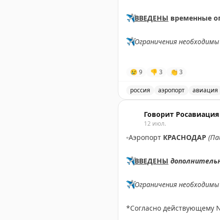
✈️
ВВЕДЕНЫ
временные о
✈️
Ограничения необходимы 
✈️
Говорит Росавиация
|
М
😢
9
👎
3
👏
3
россия
аэропорт
авиация
В аэропорту Ярославля в
Говорит Росавиация
12 июл.
▫️
Аэропорт
КРАСНОДАР
(Па
✈️
ВВЕДЕНЫ
дополнитель
✈️
Ограничения необходимы 
*Согласно действующему 