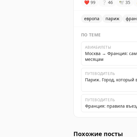
❤
99
❔
46
🕊
35
европа
париж
фран
ПО ТЕМЕ
АВИАБИЛЕТЫ
Москва → Франция: са
месяцам
ПУТЕВОДИТЕЛЬ
Париж. Город, который 
ПУТЕВОДИТЕЛЬ
Франция: правила въезд
Во Франции обнаружен сл
Похожие посты