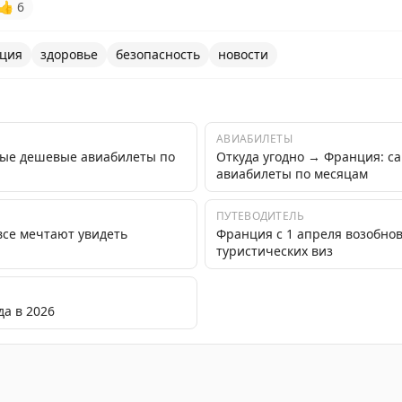
👍
6
ция
здоровье
безопасность
новости
АВИАБИЛЕТЫ
мые дешевые авиабилеты по
Откуда угодно → Франция: 
авиабилеты по месяцам
ПУТЕВОДИТЕЛЬ
все мечтают увидеть
Франция с 1 апреля возобно
туристических виз
а в 2026
учай заражения хантавирусом, введены меры безопасн