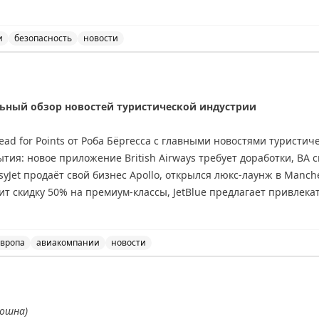
во гостей не спят. Брайан делится личным опытом частых ночн
ечает, что они помогли ему быстро научиться правильно дейст
 открытым: как найти баланс между комфортом гостей и эффект
и
безопасность
новости
 объявлять о проведении противопожарных учений, обсу
riginal
дельный обзор новостей туристической индустрии
d for Points от Роба Бёргесса с главными новостями туристич
тия: новое приложение British Airways требует доработки, BA
syJet продаёт свой бизнес Apollo, открылся люкс-лаунж в Manch
ит скидку 50% на премиум-классы, JetBlue предлагает привлека
кэшбэк до £250 с American Express. В программах лояльности: Avi
ый лаунж Air France в Heathrow Terminal 4. Рекомендуется подп
олной информации о лучших предложениях отелей и авиакомпа
вропа
авиакомпании
новости
тей туристической индустрии, включая обновления от Bri
ношна)