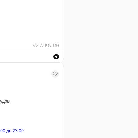
17.1K
(0.1%)
шных судов для обеспечения безопасности полетов.
удов.
:00 до 23:00
.