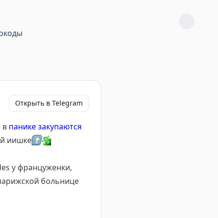
окоды
Открыть в Telegram
е в
панике закупаются
ой иишке
⬆️
🦠
es у француженки,
 парижской больнице