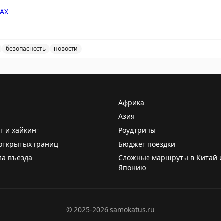
AX
безопасность
новости
ведены дополнительные временные ограничения на прие
Африка
а
Азия
г и хайкинг
Роудтрипы
открытых границ
Бюджет поездки
ла въезда
Сложные маршруты в Китай 
Японию
©
2025-2026
samokatus.ru