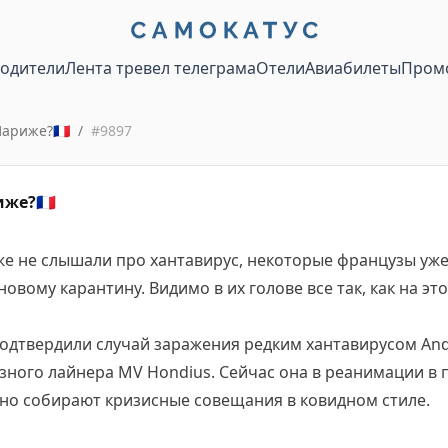
водители
Лента тревел телеграма
Отели
Авиабилеты
Пром
Париже?🇫🇷
/
#
9897
же?🇫🇷
же не слышали про хантавирус, некоторые французы уж
новому карантину. Видимо в их голове все так, как на эт
одтвердили случай заражения редким хантавирусом And
зного лайнера MV Hondius. Сейчас она в реанимации в
нно собирают кризисные совещания в ковидном стиле.