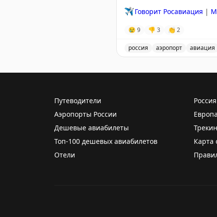
✈️
Говорит Росавиация
|
M
😢
9
👎
3
👏
2
россия
аэропорт
авиация
В аэропорту Краснодар в
Путеводители
Россия
Аэропорты России
Европ
Дешевые авиабилеты
Трекин
Топ-100 дешевых авиабилетов
Карта 
Отели
Прави