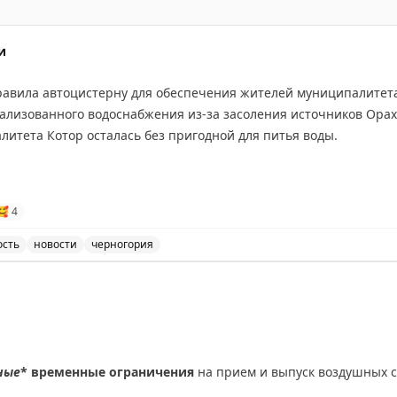
и
вила автоцистерну для обеспечения жителей муниципалитета 
ализованного водоснабжения из-за засоления источников Орах
литета Котор осталась без пригодной для питья воды.
🥰
4
ость
новости
черногория
ет обеспечить питьевой водой жителей муниципалитета
ные
* временные ограничения
на прием и выпуск воздушных с