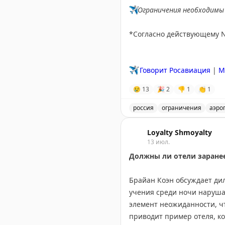
✈️
Ограничения необходимы 
*Согласно действующему 
✈️
Говорит Росавиация
|
M
😢
13
🎉
2
👎
1
👏
1
россия
ограничения
аэро
Введены временные огран
Loyalty Shmoyalty
13 июл.
Должны ли отели заране
Брайан Коэн обсуждает ди
учения среди ночи наруша
элемент неожиданности, ч
приводит пример отеля, ко