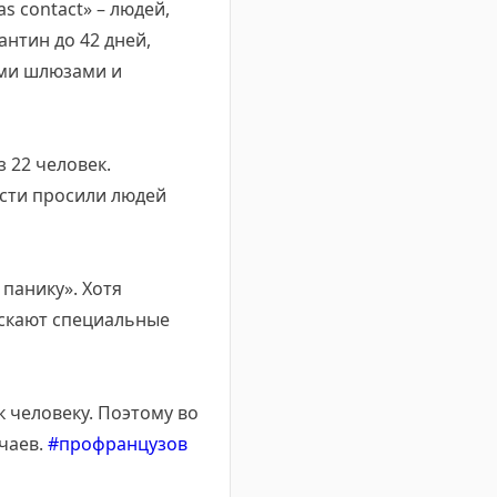
s contact» – людей,
нтин до 42 дней,
ыми шлюзами и
з 22 человек.
асти просили людей
 панику». Хотя
ускают специальные
к человеку. Поэтому во
чаев.
#профранцузов