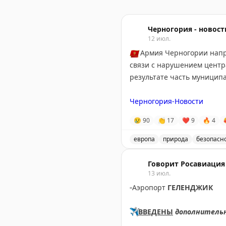
Черногория - новост
12 июл.
🇲🇪
Армия Черногории напра
связи с нарушением центр
результате часть муниципа
Черногория-Новости
😢
90
👏
17
❤
9
🔥
4
европа
природа
безопасн
Армия Черногории помога
Говорит Росавиация
13 июл.
▫️
Аэропорт
ГЕЛЕНДЖИК
✈️
ВВЕДЕНЫ
дополнитель