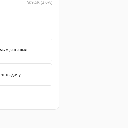
9.5K
(2.0%)
самые дешевые
вит выдачу
ости