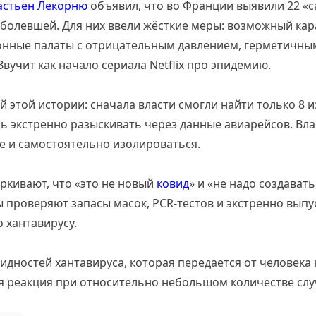
астьен Лекорню
объявил, что во Франции выявили 22 «ca
болевшей. Для них ввели жёсткие меры: возможный кара
нные палаты с отрицательным давлением, герметичн
Звучит как начало сериала Netflix про эпидемию.
 этой истории: сначала власти смогли найти только 8 и
ь экстренно разыскивать через данные авиарейсов. Вл
е и самостоятельно изолироваться.
ркивают, что «это не новый
ковид
» и «не надо создавать
 проверяют запасы масок, PCR-тестов и экстренно вып
 хантавирусу.
видностей хантавируса, которая передается от человека 
я реакция при относительно небольшом количестве слу