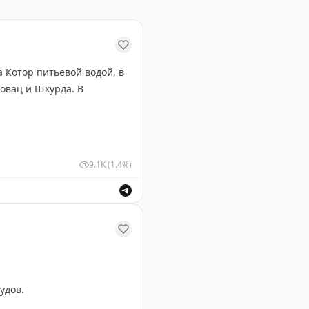
Котор питьевой водой, в
овац и Шкурда. В
9.1K
(1.4%)
 Котор, пострадавших от нарушения водоснабжения из
удов.