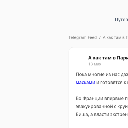
Путе
Telegram Feed
/
А как там в 
А как там в Пари
13 мая
Пока многие из нас да
масками
и готовятся к 
Во Франции впервые п
эвакуированной с круи
Биша, а власти экстре