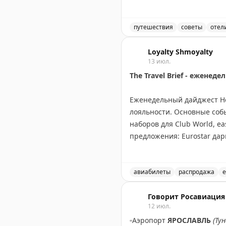
времени, когда большинст
время командировок и отм
ситуации. Вопрос остается
путешествия
советы
отел
реальной опасности?
Должны ли отели заранее
Loyalty Shmoyalty
13 июл.
The Gate with Brian Cohen
|
O
The Travel Brief - ежене
Еженедельный дайджест Hea
лояльности. Основные собы
наборов для Club World, ea
предложения: Eurostar дар
Virgin Atlantic запустила 
Holidays до вторника, нов
рассылку для получения п
авиабилеты
распродажа
е
Еженедельный обзор новос
Rob Burgess
Говорит Росавиация
|
Original
12 июл.
▫️
Аэропорт
ЯРОСЛАВЛЬ
(Ту