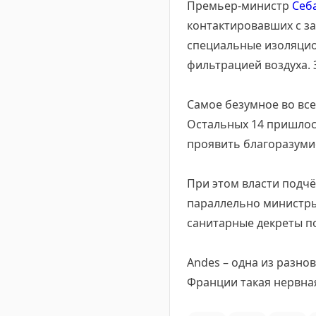
Премьер-министр
Себ
контактировавших с за
специальные изоляцио
фильтрацией воздуха. 
Самое безумное во всей
Остальных 14 пришлос
проявить благоразуми
При этом власти подчё
параллельно министры
санитарные декреты по
Andes – одна из разно
Франции такая нервна