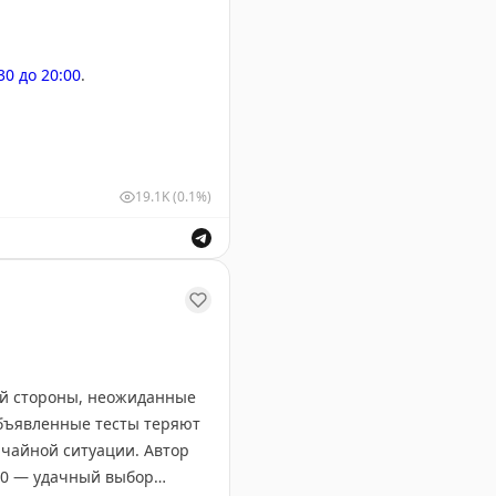
:30 до 20:00
.
19.1K
(0.1%)
у Геленджика. Информация о безопасности полетов.
ой стороны, неожиданные
объявленные тесты теряют
ычайной ситуации. Автор
:00 — удачный выбор