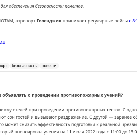
для обеспечения безопасности полетов.
NOTAM, аэропорт
Геленджик
принимает регулярные рейсы
с 8
AX
порт
безопасность
новости
ичения на прием и выпуск воздушных судов в аэропорт
е объявлять о проведении противопожарных учений?
лемму отелей при проведении противопожарных тестов. С одн
ют сон гостей и вызывают раздражение. С другой — заранее 
то может снизить эффективность подготовки к реальной чрезв
торый анонсировал учения на 11 июля 2022 года с 11:00 до 15