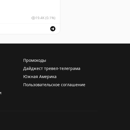
19.4K
(0.1%)
м и выпуск воздушных судов для обеспечения безопасн
Промокоды
Дайджест тревел-телеграма
Южная Америка
Пользовательское соглашение
и