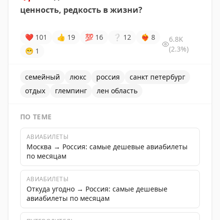
ценность, редкость
в жизни?
❤
101
👍
19
💯
16
❔
12
❤‍🔥
8
6.8K
(2.3%)
😁
1
семейный
люкс
россия
санкт петербург
отдых
глемпинг
лен область
ПО ТЕМЕ
АВИАБИЛЕТЫ
Москва → Россия: самые дешевые авиабилеты
по месяцам
АВИАБИЛЕТЫ
Откуда угодно → Россия: самые дешевые
авиабилеты по месяцам