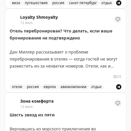
виза
путешествия
россия
санкт петербург
отдых
Доступны даты:
Доступные места в Санкт-Петербурге для короткого от
📆
28.09.2026 (1 шт.): 16:10
Loyalty Shmoyalty
12 июл.
📆
29.09.2026 (2 шт.): 16:10, 16:20
Отель перебронирован? Что делать, если ваше
бронирование не подтверждено
Всего свободных мест:
3
Дан Миллер рассказывает о проблеме
перебронирования в отелях — когда гостей не могут
разместить из-за нехватки номеров. Отели, как и
авиакомпании, нередко перепродают номера, ожидая
25
отказов и отмен. Основные причины: гости остаются
дольше запланированного, технические проблемы,
отели
россия
европа
авиакомпании
отдых
крупные события в городе или непредвиденные
Проблемы с бронированием отелей и что делать, есл
обстоятельства. Чтобы избежать проблемы,
Зона комфорта
12 июл.
рекомендуется бронировать напрямую на сайте
Шесть звезд из пяти
отеля, уведомлять об опоздании, присоединиться к
программе лояльности и позвонить за день до заезда
Вернувшись из морского приключения во
для подтверждения. Если вас всё же «выселили»,