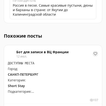
ПУТЕВОДИТЕЛЬ
Россия в песке. Самые красивые пустыни, дюны
и барханы в стране: от Якутии до
Калининградской области
Выбираем место для отдыха в России, где можно расс
Похожие посты
Бот для записи в ВЦ Франции
12 июл.
ДОСТУПНЫ МЕСТА
Город:
САНКТ-ПЕТЕРБУРГ
Категория:
Short Stay
Подкатегория:
PRIME TIME (65 euros) Short Stay All kind of other
107
short stay visas