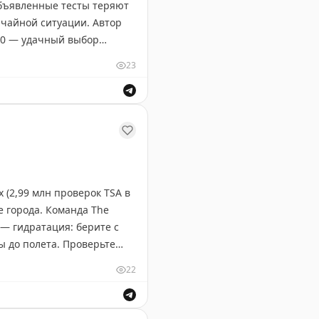
объявленные тесты теряют
ычайной ситуации. Автор
:00 — удачный выбор
ых пожарных тревог во
23
вовать в чрезвычайной
ивностью подготовки к
ждает Брайан Коэн в своей статье.
 (2,99 млн проверок TSA в
е города. Команда The
— гидратация: берите с
ы до полета. Проверьте
т жары и толп на
22
ней — неожиданные, но
ондиционера. И помните:
ешествия по Австралии, США и Европе.