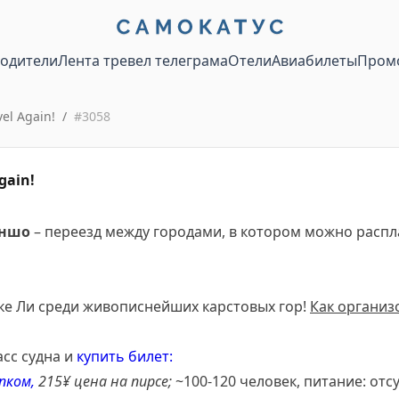
водители
Лента тревел телеграма
Отели
Авиабилеты
Пром
vel Again!
/
#
3058
gain!
Яншо
– переезд между городами, в котором можно распла
ке Ли среди живописнейших карстовых гор!
Как организ
асс судна и
купить билет:
пком,
215¥ цена на пирсе;
~100-120 человек, питание: отс