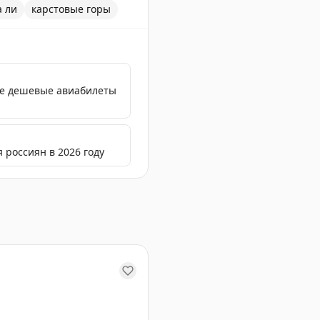
а ли
карстовые горы
ые дешевые авиабилеты
я россиян в 2026 году
вых гор. Как организовать себе такое путешествие и не 