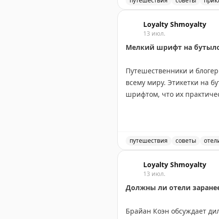
посетив малые города вро
путешествия
советы
прик
оставить место для неожи
Маршрут через Канаду ил
Loyalty Shmoyalty
13 июл.
Points Miles and Bling
|
Origi
Мелкий шрифт на бутылоч
Путешественники и блогер
всему миру. Этикетки на 
шрифтом, что их практиче
Проблема в том, что в ван
либо надевать их в мокрую
какая бутылка для чего п
путешествия
советы
отел
шампуня или наоборот.
Путешественники жалуютс
Loyalty Shmoyalty
13 июл.
Отели могли бы легко реши
Должны ли отели заране
контрастные цвета. Это ул
путешественникам приходи
Брайан Коэн обсуждает ди