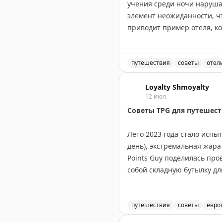
учения среди ночи наруша
Gary Leff
|
View from the W
элемент неожиданности, ч
приводит пример отеля, ко
времени, когда большинст
время командировок и отм
ситуации. Вопрос остается
путешествия
советы
отел
реальной опасности?
Должны ли отели заранее
Loyalty Shmoyalty
12 июл.
The Gate with Brian Cohen
|
O
Советы TPG для путешест
Лето 2023 года стало испы
день), экстремальная жара
Points Guy поделилась пр
собой складную бутылку дл
бонусы своих кредитных ка
мероприятиях. Портативны
эффективные помощники. П
путешествия
советы
евро
если жара невыносима, мож
Советы для путешественни