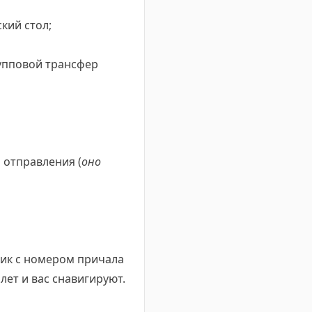
ский стол;
рупповой трансфер
о отправления (
оно
ик с номером причала
лет и вас снавигируют.