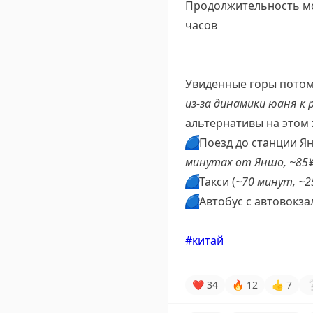
Продолжительность мож
часов
Увиденные горы потом б
из-за динамики юаня к 
альтернативы на этом 
🔵
Поезд до станции Ян
минутах от Яншо, ~85¥
🔵
Такси (
~70 минут, ~25
🔵
Автобус с автовокза
#китай
❤
34
🔥
12
👍
7