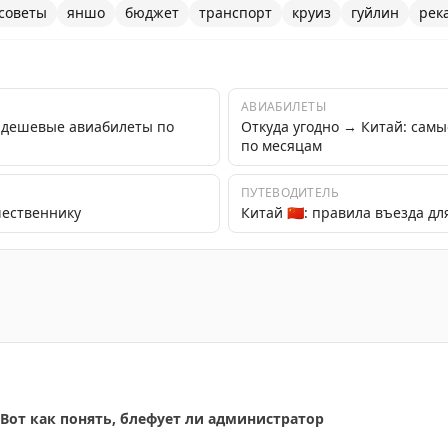
советы
яншо
бюджет
транспорт
круиз
гуйлин
рек
АВИАБИЛЕТЫ
 дешевые авиабилеты по
Откуда угодно → Китай: сам
по месяцам
ПУТЕВОДИТЕЛЬ
шественнику
Китай 🇨🇳: правила въезда дл
- уникальный опыт путешествия по реке Ли среди карсто
 Вот как понять, блефует ли администратор