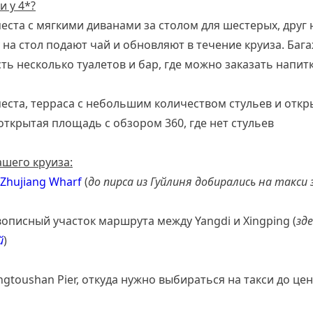
и у 4*?
места с мягкими диванами за столом для шестерых, друг 
на стол подают чай и обновляют в течение круиза. Багаж
сть несколько туалетов и бар, где можно заказать напит
места, терраса с небольшим количеством стульев и откр
открытая площадь с обзором 360, где нет стульев
шего круиза:
Zhujiang Wharf
(
до пирса из Гуйлиня добирались на такси 
вописный участок маршрута между Yangdi и Xingping (
зд
й
)
ngtoushan Pier, откуда нужно выбираться на такси до цен