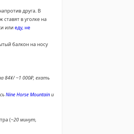
напротив друга. В
 ставят в уголке на
ки или
еду, не
ытый балкон на носу
за 84¥/ ~1 000₽, ехать
есь
Nine Horse Mountain
и
тра (
~20 минут,