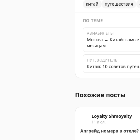
китай
путешествия
ПО ТЕМЕ
АВИАБИЛЕТЫ
Москва → Китай: самые
месяцам
ПУТЕВОДИТЕЛЬ
Китай: 10 советов путе
Круиз из Гуйлиня в Яншо 
Похожие посты
Loyalty Shmoyalty
11 июл.
Апгрейд номера в отеле?