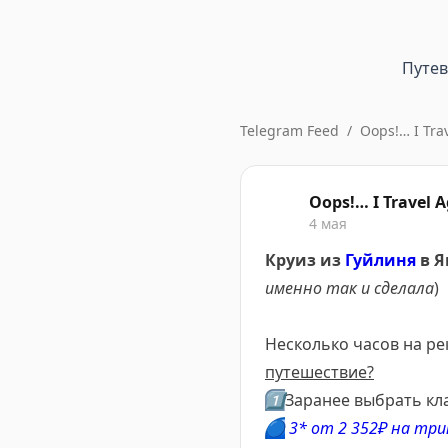
Путе
Telegram Feed
/
Oops!… I Tra
Oops!… I Travel A
4 мая
Круиз из
Гуйлиня
в 
именно так и сделала
)
Несколько часов на ре
путешествие?
1️⃣
Заранее выбрать кл
🔵
3* от 2 352₽ на три