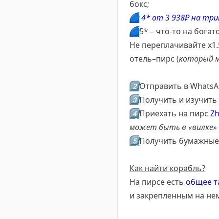
бокс;
🔵
4* от 3 938₽ на три
🔵
5* – что-то на бога
Не переплачивайте х1.
отель–пирс (
который м
2️⃣
Отправить в WhatsA
3️⃣
Получить и изучить
4️⃣
Приехать на пирс
Zh
может быть в «вилке» с
5️⃣
Получить бумажные
Как найти корабль?
На пирсе есть
общее т
и закрепленным на нем