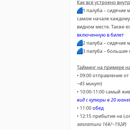
Как все устроено внутр
🔵
1 палуба – сидячие 
самом начале каждому 
видном месте. Также е
включенную в билет
🔵
2 палуба – сидячие 
🔵
3 палуба – большая 
Тайминг на примере на
• 09:00 отправление от
~45 минут
)
• 10:00-11:00 самый жи
вид с купюры в 20 юане
• 11:00
обед
• 12:15 прибытие на Lo
заплатили 16¥/~192₽)