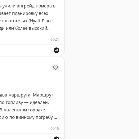
олучили апгрейд номера в
ывает планировку всех
ных отелях (Hyatt Place,
ди или более высокий
мендует всегда проверять
21
о апгрейда. Иногда отель
о апгрейда.
т два маршрута. Маршрут
по топливу — идеален,
 В маленьком городке
сию по винному погребу.
а и леса Северного
18
у и выделите 5-6 дней,