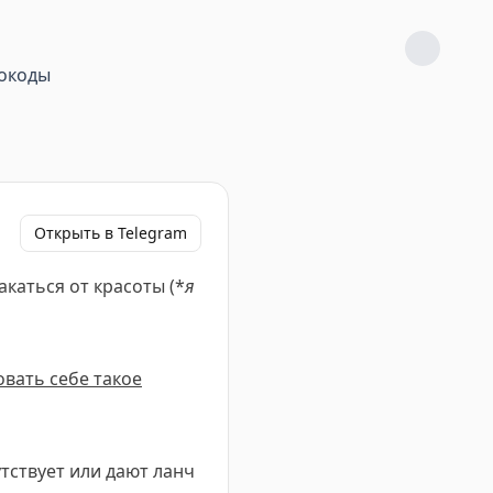
окоды
Открыть в Telegram
каться от красоты (*
я
овать себе такое
утствует или дают ланч