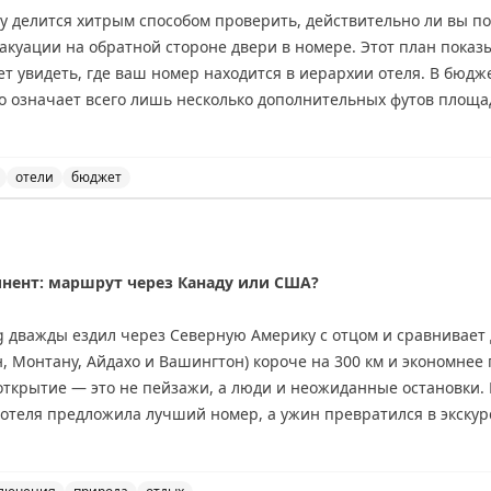
ry делится хитрым способом проверить, действительно ли вы п
вакуации на обратной стороне двери в номере. Этот план показ
т увидеть, где ваш номер находится в иерархии отеля. В бюджет
то означает всего лишь несколько дополнительных футов площа
естандартной планировкой различия более заметны. Автор реко
о, как вас поселили, чтобы понять реальный размер полученног
ий номер, но часто «апгрейд» оказывается весьма скромным.
отели
бюджет
а в отеле и как проверить реальный размер полученног
inal
инент: маршрут через Канаду или США?
ing дважды ездил через Северную Америку с отцом и сравнивае
 Монтану, Айдахо и Вашингтон) короче на 300 км и экономнее 
открытие — это не пейзажи, а люди и неожиданные остановки.
 отеля предложила лучший номер, а ужин превратился в экскур
е, но предлагает более продолжительные красивые виды: озер
тые горы. Совет: если едите ради пейзажей — выбирайте Канад