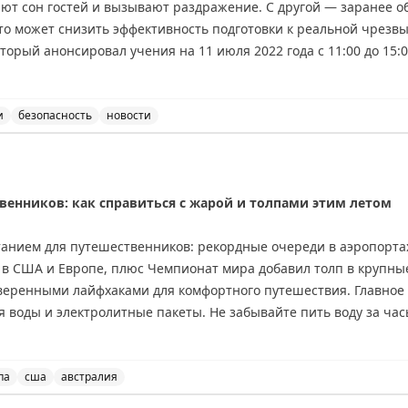
ют сон гостей и вызывают раздражение. С другой — заранее 
ing
то может снизить эффективность подготовки к реальной чрезв
торый анонсировал учения на 11 июля 2022 года с 11:00 до 15
во гостей не спят. Брайан делится личным опытом частых ночн
ечает, что они помогли ему быстро научиться правильно дейст
 открытым: как найти баланс между комфортом гостей и эффект
и
безопасность
новости
 объявлять о проведении противопожарных учений, обсу
riginal
венников: как справиться с жарой и толпами этим летом
танием для путешественников: рекордные очереди в аэропортах
 в США и Европе, плюс Чемпионат мира добавил толп в крупны
оверенными лайфхаками для комфортного путешествия. Главное 
я воды и электролитные пакеты. Не забывайте пить воду за час
рт: доступ в лаунжи American Express Platinum дает спасение о
й вентилятор на батарейках и охлаждающая маска для мигре
еред бронированием отеля обязательно проверьте наличие к
па
сша
австралия
но улететь в Австралию, где сейчас зима.
ков: как справиться с жарой и толпами этим летом, пут