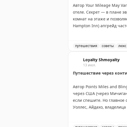
Автор Your Mileage May Va
отеле. Секрет — в плане э
комнат на этаже и позволяе
Hampton Inn) апгрейд час
этаж. В старых отелях с н
карту эвакуации после тог
действительно дает хорош
путешествия
советы
люкс
Советы по апгрейду номер
Your Mileage May Vary
Loyalty Shmoyalty
|
Orig
13 июл.
Путешествие через конт
Автор Points Miles and Bl
через США (через Мичиган,
если спешите. Но главное 
Уоллес, Айдахо, владелица
Канадский маршрут длинне
Онтарио, Канадские Скалис