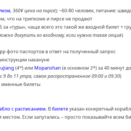
пком,
360¥ цена на пирсе
); ~60-80 человек, питание: швед
том, что на трипкоме и пирсе не продают
5 за «туры», чаще всего это такой же входной билет + г
ожно докупить ко входному, если нужна такая опция
)
pp фото паспортов в ответ на полученный запрос
 инструкции накануне
ujiang
(
4*
) или
Mopanshan
(
в основном 3*
) за 40 минут д
 9 до 11 утра, самое распространенное 09:00 и 09:30
)
 именные билеты
абло с расписанием.
В
билете
указан конкретный корабл
 местом. Если запутались – просто показывайте всем би