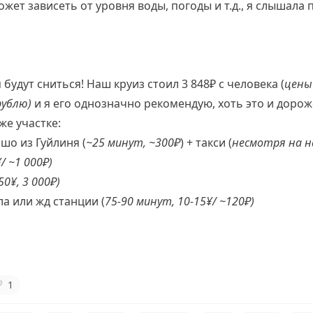
ет зависеть от уровня воды, погоды и т.д., я слышала п
удут сниться! Наш круиз стоил 3 848₽ с человека (
цены
рублю)
и я его однозначно
рекомендую, хоть это и дорож
же участке:
шо из Гуйлиня (
~25 минут, ~300₽
) + такси (
несмотря на н
/ ~1 000₽)
0¥, 3 000₽)
ла или жд станции (
75-90 минут, 10-15¥/ ~120₽)
❔
1