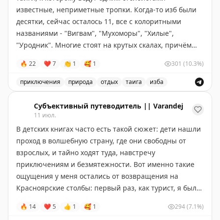
который мы проводим с июля по начало октября.
известные, неприметные тропки. Когда-то изб были
десятки, сейчас осталось 11, все с колоритными
На днях у нас разобрали все места на 2026 год
названиями - "Вигвам", "Мухоморы", "Хилые",
– и мы добавили доп.дату на 5-11 сентября
"Уродник". Многие стоят на крутых скалах, причём
изба "Грифы" расположена так, что снизу её не
🔥
22
❤
7
👏
1
🥰
1
301
(10.3%)
🇰🇬
Желаем вам вдохновиться и стать
увидишь, а наверх залезет только опытный столбист.
первооткрывателем среди своих друзей!
приключения
природа
отдых
таига
изба
Избами их называют довольно условно: когда-то это
Изба в тайге - уникальное место для отдыха и приклю
правда были маленькие избушки, часто горевшие
Субъективный путеводитель || Varandej
(причём нередко - от чужих рук), но современные
11 июл.
избы - это вполне благоустроенные каменные дома с
В детских книгах часто есть такой сюжет: дети нашли
безупречной чистотой внутри, часто даже с
проход в волшебную страну, где они свободны от
электричеством от аккумуляторов и солнечных
взрослых, и тайно ходят туда, навстречу
батарей. И - с железными дверьми и ставнями:
приключениям и безмятежности. Вот именно такие
потому и строятся избы вдали от торных троп, что
ощущения у меня остались от возвращения на
чужаков в них не ждут. Сложная история отношений
Красноярские столбы: первый раз, как турист, я был
столбистов с заповедником пока вырулила так, что
там прошлым летом, но теперь мне довелось там
🔥
14
❤
5
👍
1
🥰
1
294
(7.1%)
сами они числятся волонтёрами, а избы -
побывать в компании настоящих столбистов.