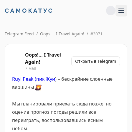
Telegram Feed
/
Oops!… I Travel Again!
/
#
3071
Oops!… I Travel
Открыть в Telegram
Again!
7 мая
Ruyi Peak (пик Жуи
) – бескрайние слоенные
вершины
🌄
Мы планировали приехать сюда позже, но
оценив прогноз погоды решили все
переиграть, воспользовавшись ясным
небом.