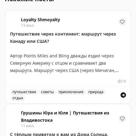
Loyalty Shmoyalty
13 июл.
Путешествие через континент: маршрут через
Канаду или США?
Автор Points Miles and Bling дважды ездил через
Северную Америку с отцом и сравнивает два
маршрута. Маршрут через США (через Мичиган,
Монтану, Айдахо и Вашингтон) короче на 300 км и
18
экономнее по топливу — идеален, если спешите. Но
главное открытие — это не пейзажи, а люди и
путешествия
советы
приключения
природа
отдых
неожиданные остановки. В маленьком городке
Маршрут через Канаду или США: сравнение двух путе
Уоллес, Айдахо, владелица отеля предложила лучший
Грушины Юра и Юля | Путешествия из
номер, а ужин превратился в экскурсию по винному
Владивостока
погребу. Канадский маршрут длиннее, но предлагает
11 июл.
более продолжительные красивые виды: озера и леса
С тёплым приветом к вам из Дома Солнца.
Северного Онтарио, Канадские Скалистые горы.