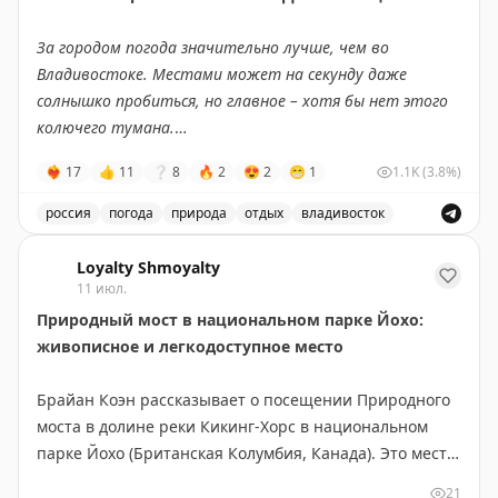
Совет: если едите ради пейзажей — выбирайте
За городом погода значительно лучше, чем во
Канаду и выделите 5-6 дней, посетив малые города
Владивостоке. Местами может на секунду даже
вроде Вавы или Муз-Джо. Если спешите — США
солнышко пробиться, но главное – хотя бы нет этого
справедливо конкурируют, особенно если оставить
колючего тумана.
место для неожиданных открытий.
❤‍🔥
17
👍
11
❔
8
🔥
2
😍
2
😁
1
1.1K
(3.8%)
Мы живём на сопке, и у нас вообще ощущение, что
Points Miles and Bling
|
Original
облака на дом спускаются.
россия
погода
природа
отдых
владивосток
Описание погоды во Владивостоке и за городом, а т
Но есть и хорошие новости
– у меня в телефоне по
Loyalty Shmoyalty
прогнозу погоды на следующей неделе два дня
11 июл.
просто облачка с солнышком. Есть надежда, что
Природный мост в национальном парке Йохо:
погода улучшится, потому что редко приложение моё
живописное и легкодоступное место
ошибается.
Брайан Коэн рассказывает о посещении Природного
Ну а пока – всем уютного воскресенья. И пусть
моста в долине реки Кикинг-Хорс в национальном
никакая серая погода не омрачит его.
парке Йохо (Британская Колумбия, Канада). Это место
находится всего в 3 км юго-западнее деревни Филд и
21