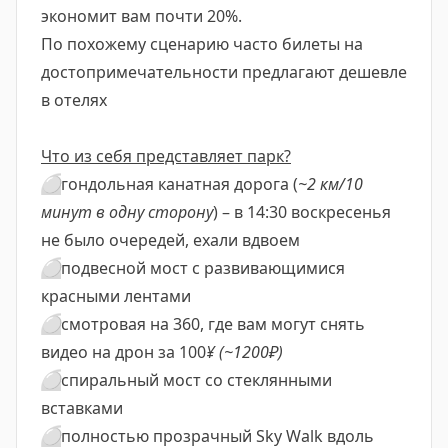
экономит вам почти 20%.
По похожему сценарию часто билеты на
достопримечательности предлагают дешевле
в отелях
Что из себя представляет парк?
⚪️
гондольная канатная дорога (
~2 км/10
минут в одну сторону
) – в 14:30 воскресенья
не было очередей, ехали вдвоем
⚪️
подвесной мост с развивающимися
красными лентами
⚪️
смотровая на 360, где вам могут снять
видео на дрон за 100
¥ (~1200₽)
⚪️
спиральный мост со стеклянными
вставками
⚪️
полностью прозрачный Sky Walk вдоль