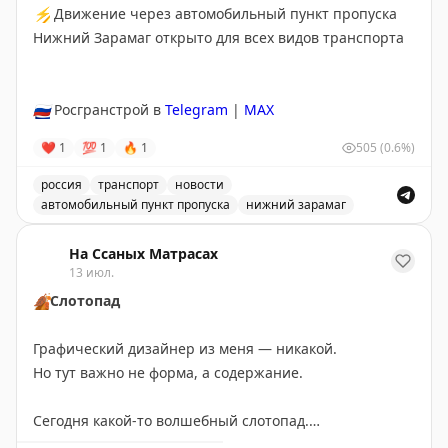
выступил Киев.
⚡
Движение через автомобильный пункт пропуска
Нижний Зарамаг открыто для всех видов транспорта
@tipical_vizovik
🇷🇺
Росгранстрой в
Telegram
|
MAX
❤
1
💯
1
🔥
1
505
(0.6%)
россия
транспорт
новости
автомобильный пункт пропуска
нижний зарамаг
Движение через автомобильный пункт пропуска Нижни
На Ссаных Матрасах
13 июл.
🍂
Слотопад
Графический дизайнер из меня — никакой.
Но тут важно не форма, а содержание.
Сегодня какой-то волшебный слотопад.
Записал своих путешественников в визовые центры: