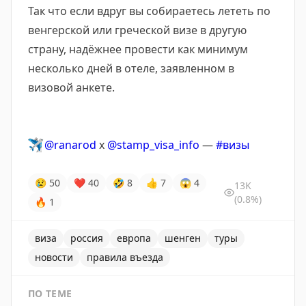
Так что если вдруг вы собираетесь лететь по
венгерской или греческой визе в другую
страну, надёжнее провести как минимум
несколько дней в отеле, заявленном в
визовой анкете.
✈️
@ranarod
x
@stamp_visa_info
—
#визы
😢
50
❤
40
🤣
8
👍
7
😱
4
13K
(0.8%)
🔥
1
виза
россия
европа
шенген
туры
новости
правила въезда
ПО ТЕМЕ