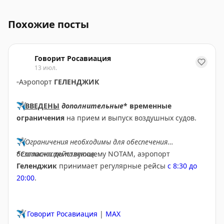
Однократный шенген и поездки в Европу: как правиль
Похожие посты
Говорит Росавиация
13 июл.
▫️
Аэропорт
ГЕЛЕНДЖИК
✈️
ВВЕДЕНЫ
дополнительные
* временные
ограничения
на прием и выпуск воздушных судов.
✈️
Ограничения необходимы для обеспечения
безопасности полетов.
*Согласно действующему NOTAM, аэропорт
Геленджик
принимает регулярные рейсы
с 8:30 до
20:00
.
✈️
Говорит Росавиация
|
MAX