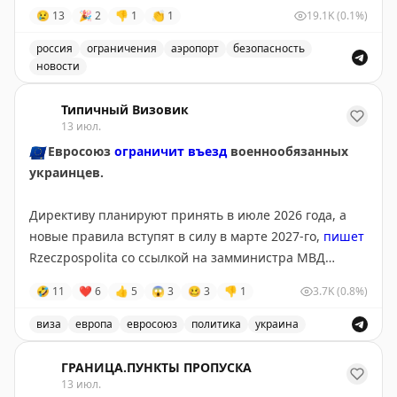
😢
13
🎉
2
👎
1
👏
1
19.1K
(0.1%)
россия
ограничения
аэропорт
безопасность
новости
Введены временные ограничения на прием и выпуск в
Типичный Визовик
13 июл.
🇪🇺
Евросоюз
ограничит въезд
военнообязанных
украинцев.
Директиву планируют принять в июле 2026 года, а
новые правила вступят в силу в марте 2027-го,
пишет
Rzeczpospolita со ссылкой на замминистра МВД
Польши Мацея Душчика.
🤣
11
❤
6
👍
5
😱
3
🥴
3
👎
1
3.7K
(0.8%)
Для въезда и получения временной защиты
виза
европа
евросоюз
политика
украина
потребуется подтверждение освобождения или
Евросоюз планирует ограничить въезд военнообязанны
отсрочки от мобилизации. По данным издания,
ГРАНИЦА.ПУНКТЫ ПРОПУСКА
изменения поддерживает Польша, а инициатором
13 июл.