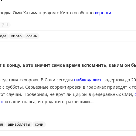
nal
ородка Оми-Хатиман рядом с Киото особенно
хороши
.
❔
1
ода
киото
осень
ан рядом с Киото особенно хороши в это время года. К
 к концу, а это значит самое время вспомнить, каким он 
ледствия «ковров». В Сочи сегодня
наблюдались
задержки до 20
 с субботы. Серьезные корректировки в графиках приводят к т
тот случай. Проверили, не врут ли цифры в федеральных СМИ,
ют
и ваши голоса, и продажи страховщики.
я много внимания в СМИ – утром разбирались в
отравлении
бол
урции. Уже во второй половине дня Минздрав Турции
успокоил
, 
ия
авиабилеты
сочи
 новостей, включая задержки в Сочи, отравление турист