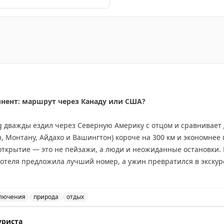
к и Казахстан, посещение колонии Черный Дельфин и Со
инент: маршрут через Канаду или США?
ing дважды ездил через Северную Америку с отцом и сравнивае
 Монтану, Айдахо и Вашингтон) короче на 300 км и экономнее 
открытие — это не пейзажи, а люди и неожиданные остановки.
 отеля предложила лучший номер, а ужин превратился в экскур
е, но предлагает более продолжительные красивые виды: озер
тые горы. Совет: если едите ради пейзажей — выбирайте Канад
де Вавы или Муз-Джо. Если спешите — США справедливо конкур
лючения
природа
отдых
данных открытий.
и США: сравнение двух путешествий. Советы для путеше
уриста