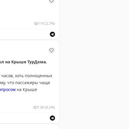
11K
(2.7%)
расивая японская природа и уникальная архитектура.
был на Крыше ТурДома.
 часов, хоть полноценных
ому, что пассажиры чаще
опросом
на Крыше
7.3K
(0.2%)
ее 50 туристов из Ephesia
что все отдыхающие
ов в Турции и спрос на отдых в Вьетнаме.