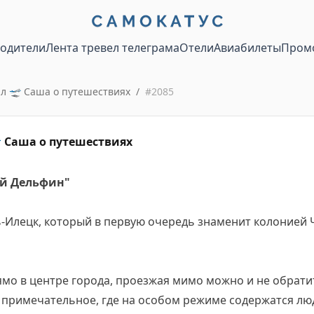
водители
Лента тревел телеграма
Отели
Авиабилеты
Пром
ал 🛫 Саша о путешествиях
/
#
2085
 Саша о путешествиях
ый Дельфин"
ль-Илецк, который в первую очередь знаменит колонией
мо в центре города, проезжая мимо можно и не обрати
е примечательное, где на особом режиме содержатся лю