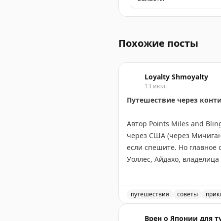
Путешествие в Соль-Илец
Похожие посты
Loyalty Shmoyalty
13 июл.
Путешествие через конт
Автор Points Miles and Bl
через США (через Мичиган,
если спешите. Но главное 
Уоллес, Айдахо, владелица
Канадский маршрут длинне
Онтарио, Канадские Скалис
посетив малые города вро
путешествия
советы
прик
оставить место для неожи
Маршрут через Канаду ил
Врен о Японии для т