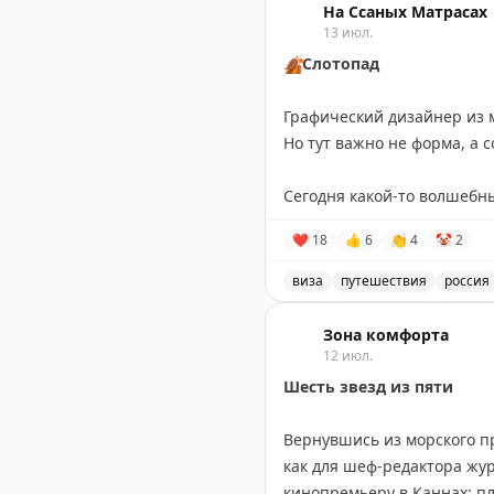
На Ссаных Матрасах
🔹
В
приличный отель
13 июл.
не п
сентябре. Обсудили проис
🍂
Слотопад
🔹
Выясняли, может ли Chat
Графический дизайнер из 
Крит и Албанскую Ривьеру
Но тут важно не форма, а 
проблемы.
Сегодня какой-то волшебн
🔹
Новый атрибут автотури
Записал своих путешестве
❤
18
👍
6
👏
4
🤡
2
топливо, чтобы залить в б
Испания — 17 июля,
вернуть обратно.
Франция — 23 июля,
виза
путешествия
россия
Великобритания — 14 авгус
Запись о слотопаде в виз
@tourdom
Зона комфорта
Пошёл дальше разгребать э
12 июл.
Вопросы, запросы, записи 
Шесть звезд из пяти
📲
@matrasssi
Вернувшись из морского 
Stay tuned!
как для шеф-редактора жур
Подписаться на Матрассы
кинопремьеру в Каннах: пл