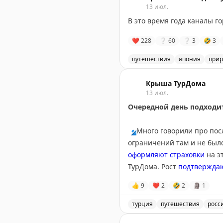
13 июл.
Points Miles and Bling
|
Origi
В это время года каналы г
❤
228
❔
60
❔
3
🤣
3
путешествия
япония
прир
Каналы городка Оми-Хатим
Крыша ТурДома
13 июл.
Очередной день подходит
🔹
Много говорили про пос
ограничений там и не было
оформляют страховки
на э
ТурДома. Рост
подтвержда
👍
9
❤
2
🤣
2
🗿
1
🔹
Другая тема, получивша
Holiday Beach Club 5* в Т
турция
путешествия
росс
выписаны из больницы.
Обсуждение туристических