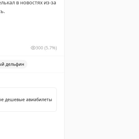
лькал в новостях из-за
ь.
300
(5.7%)
ый дельфин
мые дешевые авиабилеты