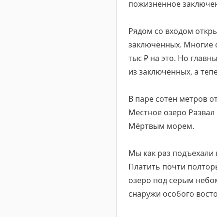
пожизненное заключе
Рядом со входом откры
заключённых. Многие с
тыс ₽ на это. Но главн
из заключённых, а те
В паре сотен метров о
Местное озеро Развал 
Мёртвым морем.
Мы как раз подъехали 
Платить почти полторы
озеро под серым небо
снаружи особого восто