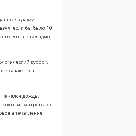
зданные руками
зял, если бы было 10
да-то его слепил один
ологический курорт.
равнивают его с
. Начался дождь.
окнуть и смотреть на
рвое впечатление