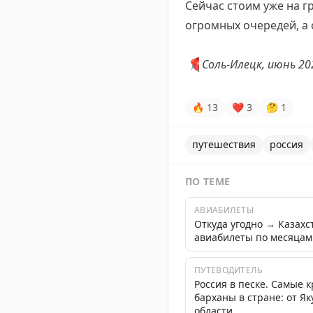
Сейчас стоим уже на г
огромных очередей, а 
📍
Соль-Илецк, июнь 20
🔥
13
❤
3
🤔
1
путешествия
россия
ПО ТЕМЕ
АВИАБИЛЕТЫ
Откуда угодно → Казах
авиабилеты по месяцам
ПУТЕВОДИТЕЛЬ
Россия в песке. Самые 
барханы в стране: от Я
области