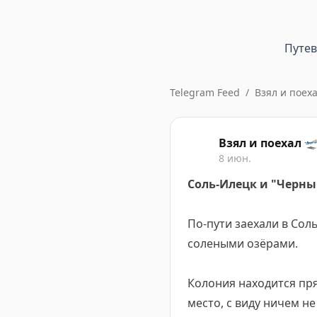
Путе
Telegram Feed
/
Взял и поех
Взял и поехал 
8 июн.
Соль-Илецк и "Черн
По-пути заехали в Со
солеными озёрами.
Колония находится пря
место, с виду ничем н