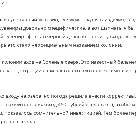
ние.
ли сувенирный магазин, где можно купить изделия, со
увениры довольно специфические, а вот шахматы я бы в
ый сувенир - фонтан черный дельфин - стоит у входа, ког
перь это стало неофициальным названием колонии.
т колонии вход на Соленые озера. Это известный бальне
по концентрации соли настолько плотное, что многие с
ко входу на озёра, но погода решила внести коррективы
 тысячи на троих (вход 450 рублей с человека), чтобы м
м, показалось сомнительной инвестицией. Тем более пе
рга не вызвало.