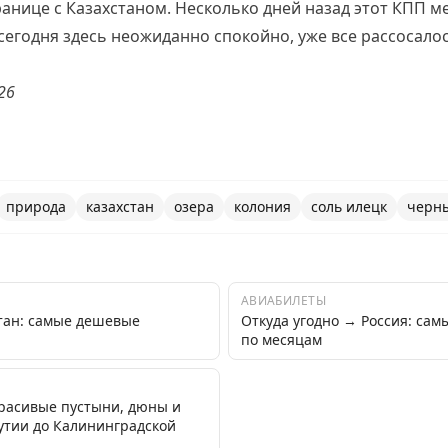
ранице с Казахстаном. Несколько дней назад этот КПП ме
сегодня здесь неожиданно спокойно, уже все рассосалос
26
природа
казахстан
озера
колония
соль илецк
черн
АВИАБИЛЕТЫ
стан: самые дешевые
Откуда угодно → Россия: са
по месяцам
красивые пустыни, дюны и
кутии до Калининградской