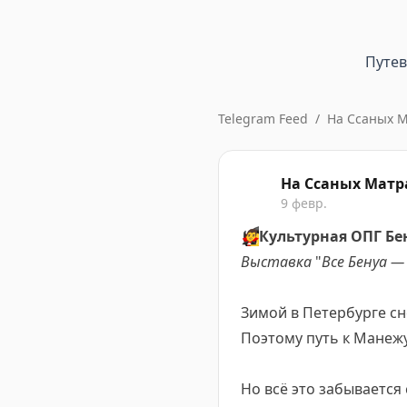
Путе
Telegram Feed
/
На Ссаных М
На Ссаных Матр
9 февр.
🧛‍♂️
Культурная ОПГ Бе
Выставка
"
Все Бенуа —
Зимой в Петербурге сн
Поэтому путь к Манежу
Но всё это забывается