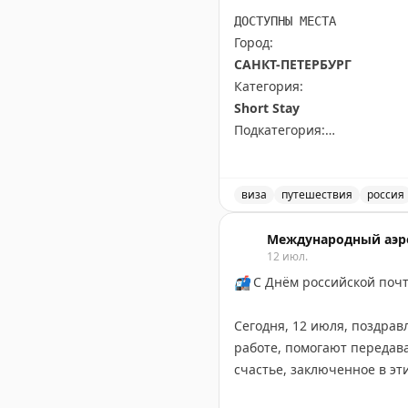
Всего свободных мест:
3
ДОСТУПНЫ МЕСТА
Город:
САНКТ-ПЕТЕРБУРГ
Категория:
Short Stay
Подкатегория:
PRIME TIME (65 euros) Short
Доступны даты:
виза
путешествия
россия
📆
28.09.2026 (1 шт.): 16:10
Доступные места в Санкт-
📆
29.09.2026 (2 шт.): 16:10
Международный аэр
12 июл.
📬
С Днём российской поч
Всего свободных мест:
3
Сегодня, 12 июля, поздрав
работе, помогают передавать на расстоянии не просто посылки и письма, но и радость, хорошее настроение,
счастье, заключенное в эт