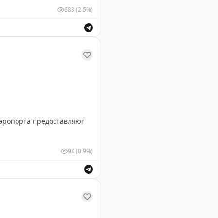
683
(2.5%)
очтовой связи за их труд.
аэропорта предоставляют
9K
(0.9%)
 вернулись в Петербург
💙
ейсов задержано.