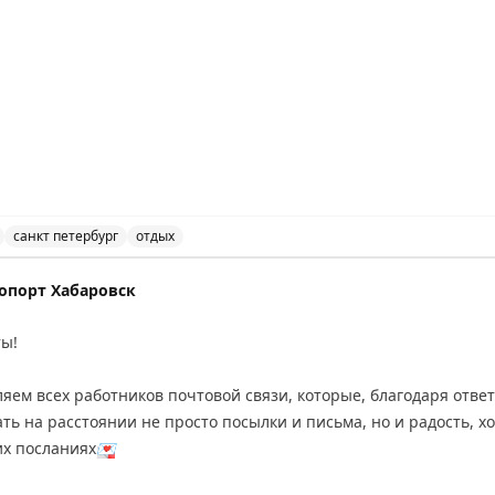
 Stay All kind of other short stay visas
санкт петербург
отдых
Петербурге для короткого отдыха, виза и путешествия по
, 16:20
опорт Хабаровск
ты!
ляем всех работников почтовой связи, которые, благодаря отве
их посланиях
💌