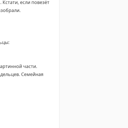
 Кстати, если повезёт
азобрали.
ьцы:
артинной части.
адельцев. Семейная