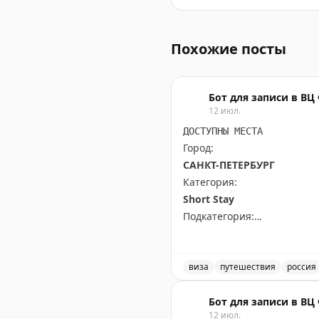
Выставка 'Все Бенуа — Вс
Похожие посты
Бот для записи в В
12 июл.
ДОСТУПНЫ МЕСТА
Город:
САНКТ-ПЕТЕРБУРГ
Категория:
Short Stay
Подкатегория:
PRIME TIME (65 euros) Short
Доступны даты:
виза
путешествия
россия
📆
28.09.2026 (1 шт.): 16:10
Доступные места для кор
📆
29.09.2026 (2 шт.): 16:10
Бот для записи в В
12 июл.