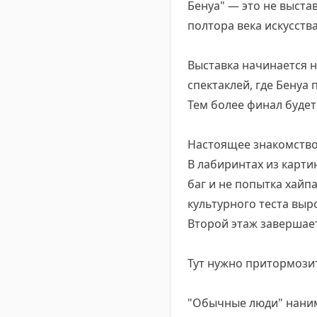
Бенуа" — это не выста
полтора века искусства
Выставка начинается не
спектаклей, где Бенуа
Тем более финал будет
Настоящее знакомство 
В лабиринтах из карти
баг и не попытка хайп
культурного теста выр
Второй этаж завершае
Тут нужно притормозит
"Обычные люди" наним