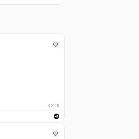
а века искусства и культуры.
118
лучения визы для путешественников.