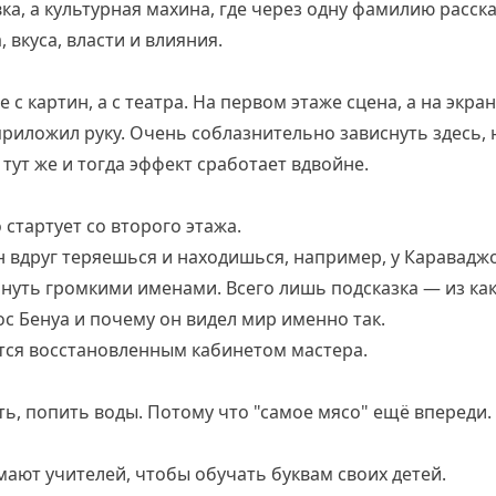
вка, а культурная махина, где через одну фамилию расс
, вкуса, власти и влияния.
 с картин, а с театра. На первом этаже сцена, а на экр
 приложил руку. Очень соблазнительно зависнуть здесь,
 тут же и тогда эффект сработает вдвойне.
стартует со второго этажа.
н вдруг теряешься и находишься, например, у Караваджо
ануть громкими именами. Всего лишь подсказка — из ка
ос Бенуа и почему он видел мир именно так.
тся восстановленным кабинетом мастера.
ь, попить воды. Потому что "самое мясо" ещё впереди.
ают учителей, чтобы обучать буквам своих детей.