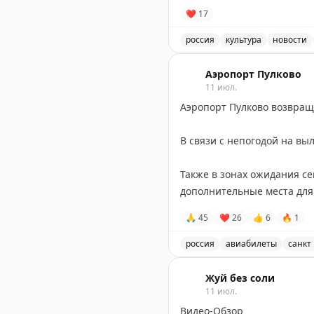
Желаем крепкого здоровья
❤
17
📸
Андрей Лавринович
россия
культура
новости
Поздравление с Днём рос
Аэропорт Пулково
11 июл.
Аэропорт Пулково возвращ
В связи с непогодой на вы
Также в зонах ожидания с
дополнительные места дл
🙏
45
❤
26
👍
6
🔥
1
Отметим, что ранее на зап
россия
авиабилеты
санкт
Аэропорт Пулково возвращ
Жуй без соли
11 июл.
Видео-Обзор