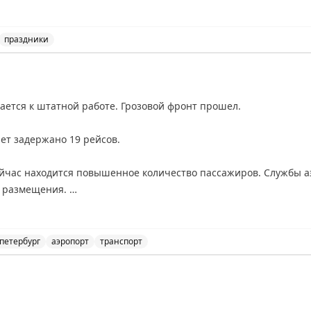
, стабильной бесперебойной работы
💛
праздники
сийской почты и выражение благодарности работникам п
ается к штатной работе. Грозовой фронт прошел.
лет задержано 19 рейсов.
ейчас находится повышенное количество пассажиров. Службы 
я размещения.
асные аэродромы ушли 11 рейсов. 10 из них уже благополучно
 петербург
аэропорт
транспорт
ается к штатной работе после грозового фронта, 19 р