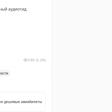
ный аудиогид.
3.8K
(2.2%)
ности
мые дешевые авиабилеты