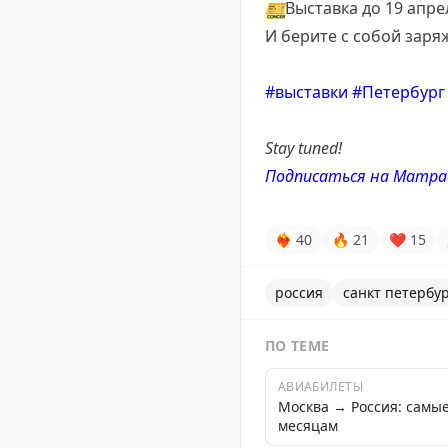
🎫
Выставка до 19 апр
И берите с собой заря
#выставки
#Петербург
Stay tuned!
Подписаться на
Матра
❤‍🔥
40
🔥
21
❤
15
россия
санкт петербу
ПО ТЕМЕ
АВИАБИЛЕТЫ
Москва → Россия: самы
месяцам