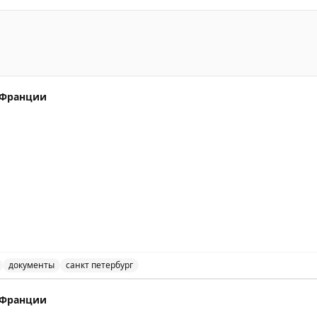
ё Бенуа' в Манеже Санкт-Петербурга, посвященная полтор
Ц Франции
 Stay All kind of other short stay visas
документы
санкт петербург
откого пребывания в Санкт-Петербурге. Возможности по
, 16:20
Ц Франции