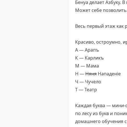
Бенуа делает Азбуку. В
Может себе позволить
Весь первый этаж как р
Красиво, остроумно, 
А — Арапъ
К — Карликъ
М — Мама
Н —
Няня
Нападенie
Ч — Чучело
Т — Театр
Каждая буква — мини-
по лесу из букв и пони
домашнего обучения сы