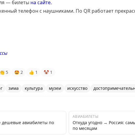
еля — билеты
на сайте.
женный телефон с наушниками. По QR работает прекрас
ссы
👏
5
🤩
2
👍
1
🤡
1
рг
зима
культура
музеи
искусство
достопримечатель
АВИАБИЛЕТЫ
е дешевые авиабилеты по
Откуда угодно → Россия: са
по месяцам