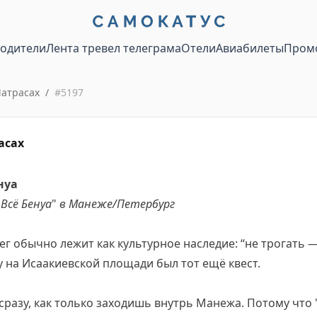
водители
Лента тревел телеграма
Отели
Авиабилеты
Пром
атрасах
/
#
5197
асах
нуа
 Всё Бенуа
"
в Манеже/Петербург
ег обычно лежит как культурное наследие: “не трогать —
 на Исаакиевской площади был тот ещё квест.
 сразу, как только заходишь внутрь Манежа. Потому что 