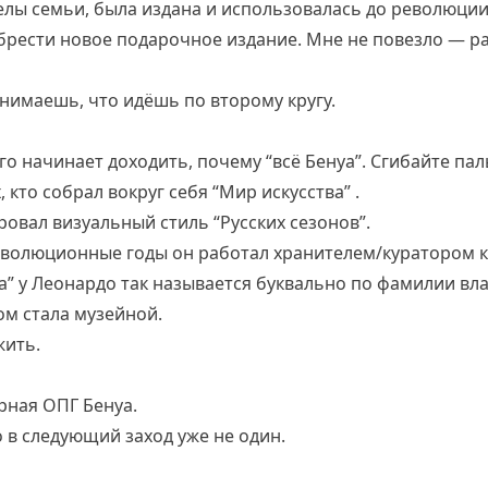
лы семьи, была издана и использовалась до революции.
брести новое подарочное издание. Мне не повезло — р
нимаешь, что идёшь по второму кругу.
го начинает доходить, почему “всё Бенуа”. Сгибайте пал
 кто собрал вокруг себя “Мир искусства” .
овал визуальный стиль “Русских сезонов”.
волюционные годы он работал хранителем/куратором к
а” у Леонардо так называется буквально по фамилии вл
ом стала музейной.
жить.
урная ОПГ Бенуа.
о в следующий заход уже не один.