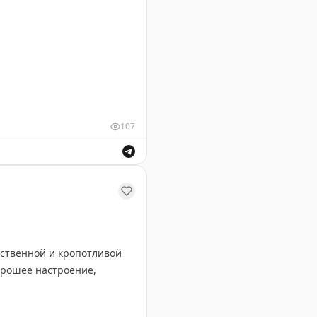
107
 России с опцией prime time.
тственной и кропотливой