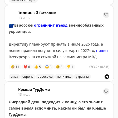
Доступны даты:
Доступные места для короткого пребывания в Санкт-
📆
28.09.2026 (1 шт.): 16:10
Типичный Визовик
📆
29.09.2026 (2 шт.): 16:10, 16:20
13 июл.
🇪🇺
Евросоюз
ограничит въезд
военнообязанных
Всего свободных мест:
3
украинцев.
Директиву планируют принять в июле 2026 года, а
новые правила вступят в силу в марте 2027-го,
пишет
Rzeczpospolita со ссылкой на замминистра МВД
Польши Мацея Душчика.
🤣
11
❤
6
👍
5
😱
3
🥴
3
👎
1
3.7K
(0.8%)
Для въезда и получения временной защиты
виза
европа
евросоюз
политика
украина
потребуется подтверждение освобождения или
Евросоюз планирует ограничить въезд военнообязанны
отсрочки от мобилизации. По данным издания,
Крыша ТурДома
изменения поддерживает Польша, а инициатором
13 июл.
выступил Киев.
Очередной день подходит к концу, а это значит
самое время вспомнить, каким он был на Крыше
@tipical_vizovik
ТурДома.