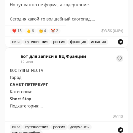
Но тут важно не форма, а содержание.
Сегодня какой-то волшебный слотопад.
Записал своих путешественников в визовые центры:
❤
18
👍
6
👏
4
🤡
2
3.5K
(0.8%)
Испания — 17 июля,
Франция — 23 июля,
виза
путешествия
россия
франция
испания
Великобритания — 14 августа.
Запись о слотопаде в визовые центры Испании, Франц
Бот для записи в ВЦ Франции
Пошёл дальше разгребать этот слотопад.
12 июл.
Вопросы, запросы, записи — всё сюда:
ДОСТУПНЫ МЕСТА
📲
@matrasssi
Город:
САНКТ-ПЕТЕРБУРГ
Stay tuned!
Категория:
Подписаться на Матрассы
Short Stay
Подкатегория:
PRIME TIME (65 euros) Short Stay All kind of other
118
short stay visas
виза
путешествия
россия
документы
санкт петербург