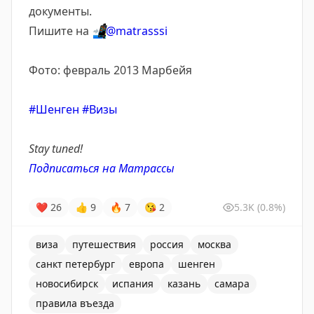
документы.
Пишите на
📲
@matrasssi
Фото: февраль 2013 Марбейя
#Шенген
#Визы
Stay tuned!
Подписаться на Матрассы
❤
26
👍
9
🔥
7
😘
2
5.3K
(0.8%)
виза
путешествия
россия
москва
санкт петербург
европа
шенген
новосибирск
испания
казань
самара
правила въезда