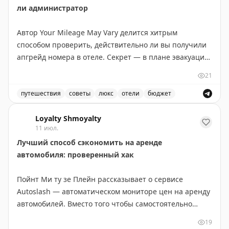
ли администратор
Автор Your Mileage May Vary делится хитрым
способом проверить, действительно ли вы получили
апгрейд номера в отеле. Секрет — в плане эвакуации
на обратной стороне двери в номере. Этот план
21
показывает планировку всех комнат на этаже и
позволяет увидеть, где ваш номер находится в
путешествия
советы
люкс
отели
бюджет
иерархии отеля. В бюджетных отелях (Hyatt Place,
Советы по апгрейду номера в отеле и как проверить 
Hampton Inn) апгрейд часто означает всего лишь
Loyalty Shmoyalty
11 июл.
несколько дополнительных футов площади или более
Лучший способ сэкономить на аренде
высокий этаж. В старых отелях с нестандартной
автомобиля: проверенный хак
планировкой различия более заметны. Автор
рекомендует всегда проверять карту эвакуации после
Пойнт Ми ту зе Плейн рассказывает о сервисе
того, как вас поселили, чтобы понять реальный
Autoslash — автоматическом мониторе цен на аренду
размер полученного апгрейда. Иногда отель
автомобилей. Вместо того чтобы самостоятельно
действительно дает хороший номер, но часто
проверять тарифы несколько раз, достаточно
«апгрейд» оказывается весьма скромным.
19
передать бронирование в Autoslash, и сервис будет