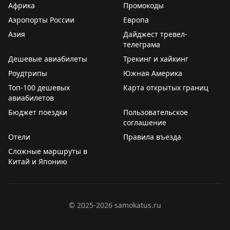
Африка
Промокоды
чтобы разобраться, какая бутылка для чего
Аэропорты России
Европа
предназначена. Это приводит к путанице — люди
Азия
случайно используют кондиционер вместо шампуня
Дайджест тревел-
телеграма
или наоборот.
Дешевые авиабилеты
Трекинг и хайкинг
Отели могли бы легко решить эту проблему, просто
Роудтрипы
Южная Америка
увеличив размер шрифта на этикетках или используя
Топ-100 дешевых
Карта открытых границ
более контрастные цвета. Это улучшило бы опыт
авиабилетов
гостей и сделало бы пребывание в отеле более
Бюджет поездки
Пользовательское
комфортным. Пока же путешественникам приходится
соглашение
адаптироваться к этому неудобству самостоятельно.
Отели
Правила въезда
Сложные маршруты в
Gary Leff
|
View from the Wing
Китай и Японию
©
2025-2026
samokatus.ru