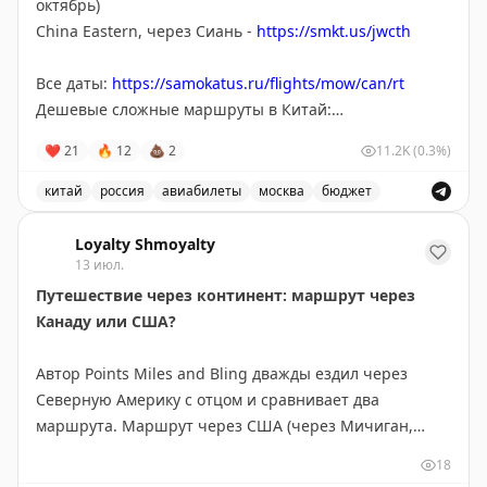
октябрь)
China Eastern, через Сиань -
https://smkt.us/jwcth
Все даты:
https://samokatus.ru/flights/mow/can/rt
Дешевые сложные маршруты в Китай:
https://samokatus.ru/open-jaws/china
❤
21
🔥
12
💩
2
11.2K
(0.3%)
китай
россия
авиабилеты
москва
бюджет
Дешевые авиабилеты из Москвы в Гуанчжоу за 27 500 р
Loyalty Shmoyalty
13 июл.
Путешествие через континент: маршрут через
Канаду или США?
Автор Points Miles and Bling дважды ездил через
Северную Америку с отцом и сравнивает два
маршрута. Маршрут через США (через Мичиган,
Монтану, Айдахо и Вашингтон) короче на 300 км и
18
экономнее по топливу — идеален, если спешите. Но