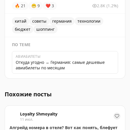
🔥
21
😁
9
❤
3
2.8K
(1.2%)
китай
советы
германия
технологии
бюджет
шоппинг
ПО ТЕМЕ
АВИАБИЛЕТЫ
Откуда угодно → Германия: самые дешевые
авиабилеты по месяцам
Заказ инфракрасного термометра Braun из Китая за ч
Похожие посты
Loyalty Shmoyalty
11 июл.
Апгрейд номера в отеле? Вот как понять, блефует