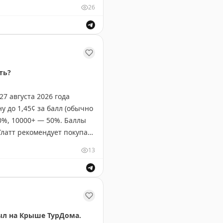
26
яч миль. Редкая возможность для путешественников сэк
ть?
7 августа 2026 года
у до 1,45¢ за балл (обычно
40%, 10000+ — 50%. Баллы
Глатт рекомендует покупать
¢. На некоторых маршрутах
13
 Breeze.
окупать баллы для будущих перелетов?
был на Крыше ТурДома.