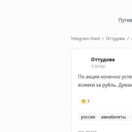
Путе
Telegram Feed
/
Оттудова
/
Оттудова
4 февр.
По акции конечно успел
есимки за рубль. Дума
😁
7
россия
авиабилеты