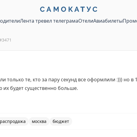
водители
Лента тревел телеграма
Отели
Авиабилеты
Пром
#
3471
и только те, кто за пару секунд все оформлили :))) но в
ю их будет существенно больше.
распродажа
москва
бюджет