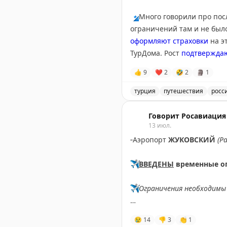
🔹
Много говорили про пос
ограничений там и не было
оформляют страховки
на э
ТурДома. Рост
подтвержда
👍
9
❤
2
🤣
2
🗿
1
🔹
Другая тема, получивша
Holiday Beach Club 5* в Т
турция
путешествия
росс
выписаны из больницы.
Обсуждение туристических
Говорит Росавиация
🔹
В
приличный отель
13 июл.
не п
сентябре. Обсудили проис
▫️
Аэропорт
ЖУКОВСКИЙ
(Р
🔹
Выясняли, может ли Chat
✈️
ВВЕДЕНЫ
временные о
Крит и Албанскую Ривьеру
проблемы.
✈️
Ограничения необходимы 
🔹
Новый атрибут автотури
✈️
Говорит Росавиация
|
M
😢
14
👎
3
👏
1
топливо, чтобы залить в б