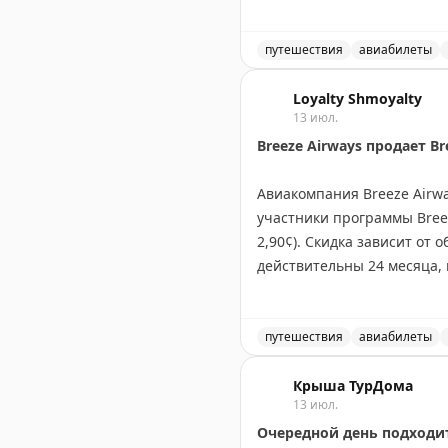
пропустить выгодные вар
Juan Ruiz
путешествия
|
Original
авиабилеты
Выгодное предложение на 
Loyalty Shmoyalty
13 июл.
Breeze Airways продает Br
Авиакомпания Breeze Airwa
участники программы Breez
2,90¢). Скидка зависит от 
действительны 24 месяца, 
баллы только если вы найд
баллы стоят до 2¢, что де
путешествия
авиабилеты
Tyler Glatt
|
Original
Breeze Airways продает Br
Крыша ТурДома
13 июл.
Очередной день подходит