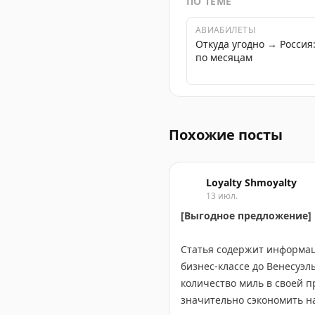
ПО ТЕМЕ
АВИАБИЛЕТЫ
Откуда угодно → Росси
по месяцам
Распродажа авиабилетов и
Похожие посты
Loyalty Shmoyalty
13 июл.
[Выгодное предложение] П
Статья содержит информац
бизнес-классе до Венесуэлы
количество миль в своей 
значительно сэкономить на