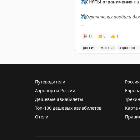
✈️
СНЯТЫ
ограничения
на 
✈️
Ограничения вводили для
✈️
Говорит Росавиация
|
M
🎉
11
👏
8
👍
1
россия
москва
аэропорт
Снятые ограничения на пр
Путеводители
Россия
Аэропорты России
Европ
Дешевые авиабилеты
Трекин
Топ-100 дешевых авиабилетов
Карта 
Отели
Прави