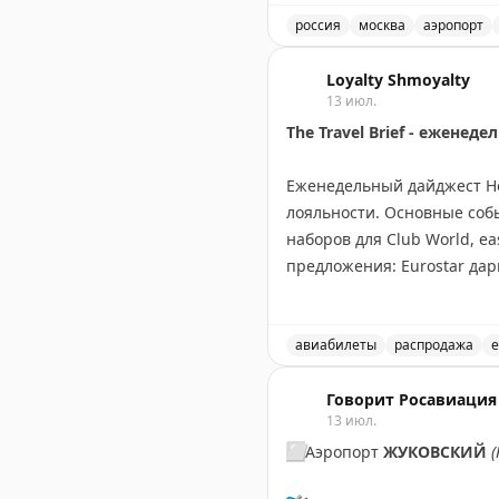
вернуть обратно.
россия
москва
аэропорт
В аэропорту Жуковский в
@tourdom
Loyalty Shmoyalty
13 июл.
The Travel Brief - ежене
Еженедельный дайджест Hea
лояльности. Основные собы
наборов для Club World, ea
предложения: Eurostar дар
Virgin Atlantic запустила 
Holidays до вторника, нов
рассылку для получения п
авиабилеты
распродажа
е
Еженедельный обзор новос
Rob Burgess
Говорит Росавиация
|
Original
13 июл.
⬜️
Аэропорт
ЖУКОВСКИЙ
(