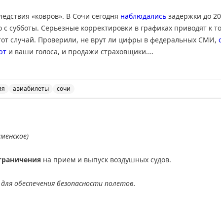
ледствия «ковров». В Сочи сегодня
наблюдались
задержки до 20
 с субботы. Серьезные корректировки в графиках приводят к т
тот случай. Проверили, не врут ли цифры в федеральных СМИ,
ют
и ваши голоса, и продажи страховщики.
я много внимания в СМИ – утром разбирались в
отравлении
бол
урции. Уже во второй половине дня Минздрав Турции
успокоил
, 
ия
авиабилеты
сочи
 новостей, включая задержки в Сочи, отравление турист
опадешь. Это все про спрос у россиян на отдых во вьетнамской
ходящее в высокий сезон с турагентами и туроператорами.
аменское)
GPT (конечно , нет)
подобрать
тур лучше турагента? Чат-бот от
граничения
на прием и выпуск воздушных судов.
, забыв про визы. С актуальными предложениями и стоимостью 
для обеспечения безопасности полетов.
ста этим летом – канистры – обнаружен уже в Абхазии. Но
хитр
АХ
ак на обратном пути, не срабатывает. Ввести бензин в соседню