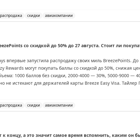
ианты бронирования.
распродажа
скидки
авиакомпании
перелеты в бизнес-классе в Венесуэлу всего за 15 тыс
eezePoints со скидкой до 50% до 27 августа. Стоит ли покупа
ys впервые запустила распродажу своих миль BreezePoints. До 2
y Rewards могут покупать баллы со скидкой до 50%, снижая цен
объема: 1000 баллов без скидки, 2000-4000 — 30%, 5000-9000 — 
но не истекают для держателей карты Breeze Easy Visa. Тайлер 
ете выгодные перелеты, где стоимость за балл превышает 1,45
лает покупку выгодной. Перед покупкой проверьте цены на сайте
распродажа
скидки
авиакомпании
eezePoints со скидкой до 50% до 27 августа. Стоит ли п
 к концу, а это значит самое время вспомнить, каким он 