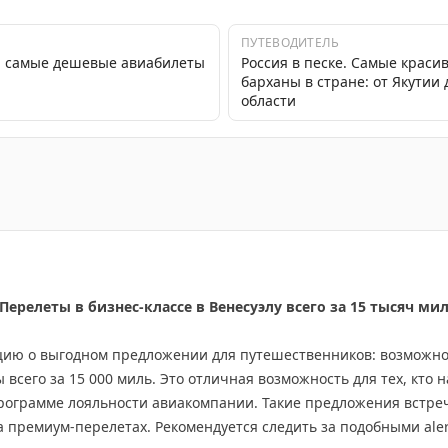
ПУТЕВОДИТЕЛЬ
я: самые дешевые авиабилеты
Россия в песке. Самые краси
барханы в стране: от Якутии
области
з Москвы, успейте купить за рубль!
ерелеты в бизнес-классе в Венесуэлу всего за 15 тысяч ми
ию о выгодном предложении для путешественников: возможнос
 всего за 15 000 миль. Это отличная возможность для тех, кто 
программе лояльности авиакомпании. Такие предложения встре
 премиум-перелетах. Рекомендуется следить за подобными aler