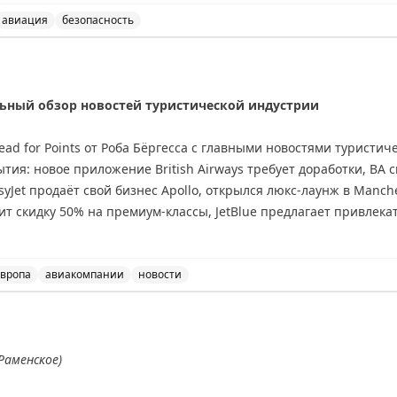
авиация
безопасность
ведены временные ограничения на прием и выпуск возд
дельный обзор новостей туристической индустрии
d for Points от Роба Бёргесса с главными новостями туристич
тия: новое приложение British Airways требует доработки, BA
syJet продаёт свой бизнес Apollo, открылся люкс-лаунж в Manch
ит скидку 50% на премиум-классы, JetBlue предлагает привлека
кэшбэк до £250 с American Express. В программах лояльности: Avi
ый лаунж Air France в Heathrow Terminal 4. Рекомендуется подп
олной информации о лучших предложениях отелей и авиакомпа
вропа
авиакомпании
новости
тей туристической индустрии, включая обновления от Bri
Раменское)