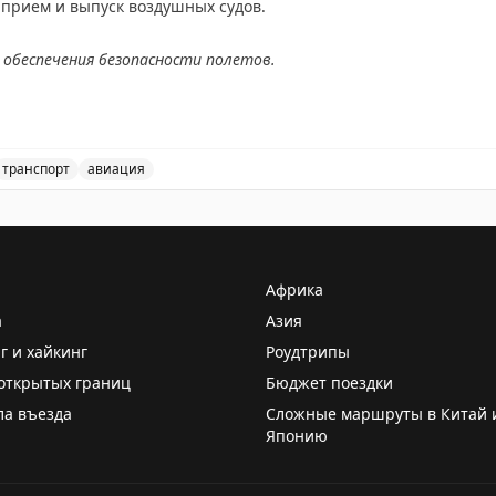
прием и выпуск воздушных судов.
 обеспечения безопасности полетов.
AX
транспорт
авиация
ием и выпуск воздушных судов в аэропорту Жуковский,
Африка
а
Азия
г и хайкинг
Роудтрипы
открытых границ
Бюджет поездки
ла въезда
Сложные маршруты в Китай 
Японию