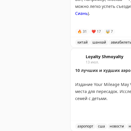
можно легко успеть съезд
Сиань
).
А
за 30 700 ₽
можно улететь
🔥
31
❤
17
🤯
7
китай
шанхай
авиабилет
Дешевые авиабилеты в Кита
Loyalty Shmoyalty
13 июл.
10 лучших и худших аэр
Издание Your Mileage May
места для пересадок. Исс
семей с детьми.
ТОП-10 для частых летающи
Денвер, JFK, Солт-Лейк-Си
аэропорт
сша
новости
н