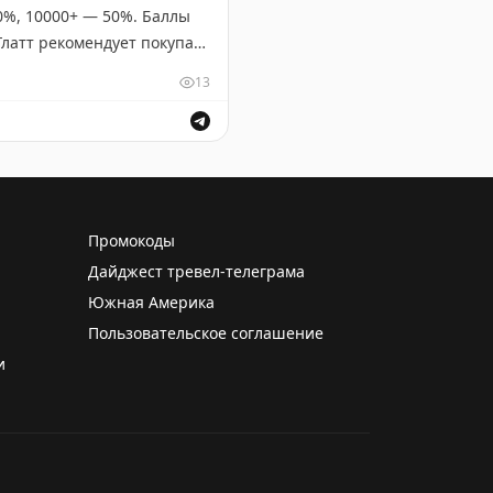
40%, 10000+ — 50%. Баллы
Глатт рекомендует покупать
¢. На некоторых маршрутах
13
 Breeze.
окупать баллы для будущих перелетов?
Промокоды
Дайджест тревел-телеграма
Южная Америка
Пользовательское соглашение
и