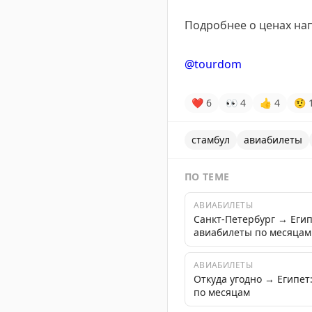
Подробнее о ценах на
@tourdom
❤
6
👀
4
👍
4
🤨
стамбул
авиабилеты
ПО ТЕМЕ
АВИАБИЛЕТЫ
Санкт-Петербург → Еги
авиабилеты по месяцам
АВИАБИЛЕТЫ
Откуда угодно → Египе
по месяцам