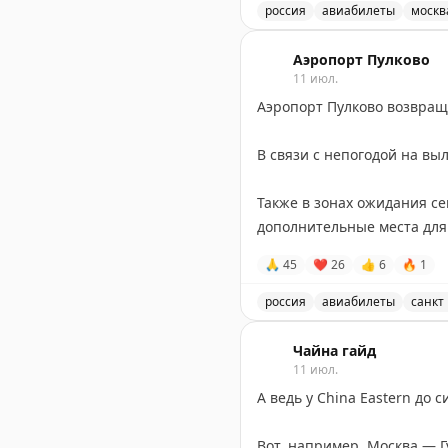
россия
авиабилеты
москв
Я же купил самый дешёвый 
Пост о личном опыте поку
через чат-бот поменял БЕС
Аэропорт Пулково
11 июл.
Не в этом ли сила, брат?!
Аэропорт Пулково возвращ
➖
Про тариф Шаттл.
В связи с непогодой на вы
➖
Почему “Шаттл” почти и
➖
Почему всё-таки не на 1
Также в зонах ожидания с
дополнительные места дл
PS это и была вся правда.
🙏
45
❤
26
👍
6
🔥
1
PPS сегодня
билеты в теат
Отметим, что ранее на зап
россия
авиабилеты
санкт
Stay tuned!
Аэропорт Пулково возвращ
Подписаться на Матрассы
Чайна гайд
11 июл.
А ведь у China Eastern до 
Вот, например, Москва — 