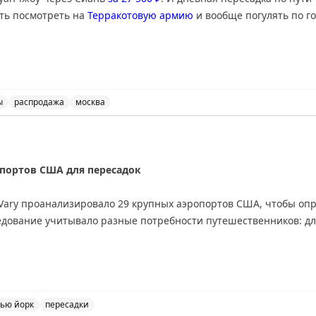
ить посмотреть на
Терракотовую армию
и вообще погулять по го
 в Гуанчжоу с 3-часовой пересадкой в Шанхае.
ы
распродажа
москва
й от China Eastern, цены от 27 тыс. рублей туда-обратн
опортов США для пересадок
 Vary проанализировало 29 крупных аэропортов США, чтобы оп
ледование учитывало разные потребности путешественников: д
х: Хьюстон (IAH), Вашингтон Даллес, Детройт, Сиэтл-Такома, В
ти и еще один аэропорт.
ью йорк
пересадки