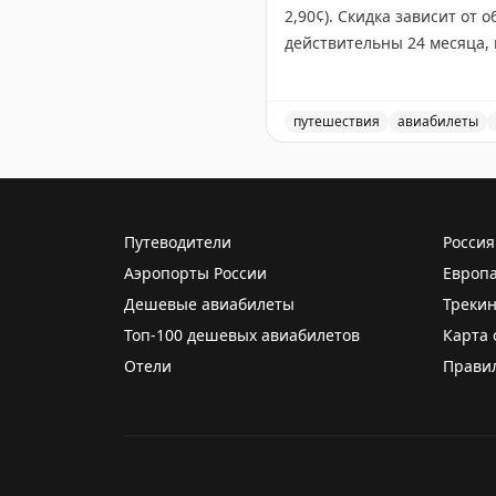
2,90¢). Скидка зависит от 
действительны 24 месяца, 
баллы только если вы найд
баллы стоят до 2¢, что де
путешествия
авиабилеты
Tyler Glatt
|
Original
Breeze Airways продает Br
Путеводители
Россия
Аэропорты России
Европ
Дешевые авиабилеты
Трекин
Топ-100 дешевых авиабилетов
Карта 
Отели
Прави