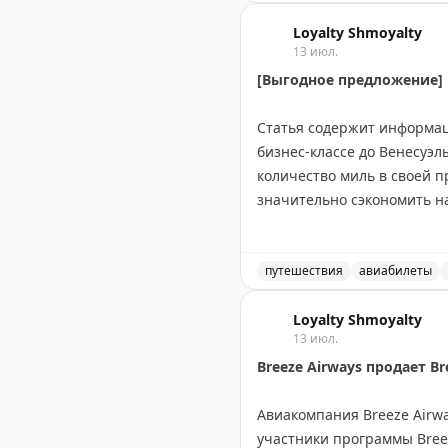
ТОП-10 для семей: Детройт
Рейтинг лучших и худших 
Вашингтон, LaGuardia, Ва
Loyalty Shmoyalty
13 июл.
[Выгодное предложение] П
Худшие аэропорты: Орландо
Нэшвилл, Атланта и Даллас
Статья содержит информац
медленным сервисом.
бизнес-классе до Венесуэлы
количество миль в своей 
Your Mileage May Vary
|
Orig
значительно сэкономить на
пропустить выгодные вар
Juan Ruiz
путешествия
|
Original
авиабилеты
Выгодное предложение на 
Loyalty Shmoyalty
13 июл.
Breeze Airways продает Br
Авиакомпания Breeze Airwa
участники программы Breez