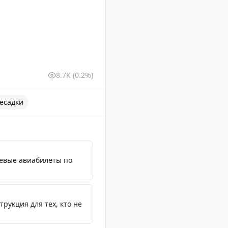
8.7K
(0.2%)
есадки
евые авиабилеты по
трукция для тех, кто не