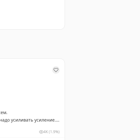
чартерные рейсы и пересадки в Стамбуле.
сем.
 надо усиливать усиление.
4K
(1.9%)