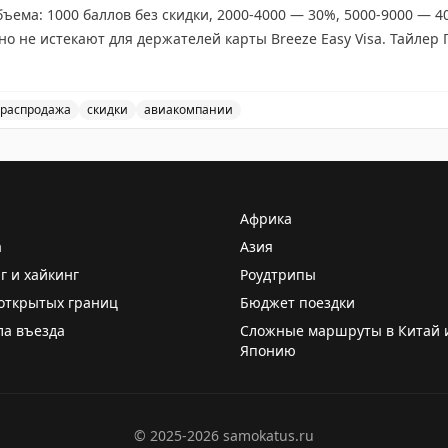
объема: 1000 баллов без скидки, 2000-4000 — 30%, 5000-9000 — 
но не истекают для держателей карты Breeze Easy Visa. Тайлер 
ете выгодные перелеты, где стоимость за балл превышает 1,45
лает покупку выгодной. Перед покупкой проверьте цены на сайте
распродажа
скидки
авиакомпании
eezePoints со скидкой до 50% до 27 августа. Стоит ли п
Африка
а
Азия
г и хайкинг
Роудтрипы
открытых границ
Бюджет поездки
ла въезда
Сложные маршруты в Китай 
Японию
©
2025-2026
samokatus.ru