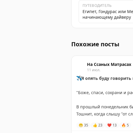
ПУТЕВОДИТЕЛЬ
Египет, Гондурас или Ме
начинающему дайверу
Доступные варианты перел
Похожие посты
На Ссаных Матрасах
11 июл.
✈️
Я опять буду говорить
"Боже, спаси, сохрани и р
В прошлый понедельник би
Тошнит, когда слышу "от сл
😁
35
👍
23
❤
13
🔥
5
Во вторник утренние и дне