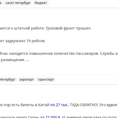
а
санкт петербург
бюджет
рейс по тарифу Шаттл за 5600₽ — как обычно, самый поздний.
пки билетов на самолёт из Петербурга в Москву по тар
ПЛАТНО на нужный мне рейс в 17:00, который стоил 25 000 ₽.
ается к штатной работе. Грозовой фронт прошел.
лет задержано 19 рейсов.
деальный?
00
%?
ейчас находится повышенное количество пассажиров. Службы 
я размещения.
р
никому не достаются — я успел.
асные аэродромы ушли 11 рейсов. 10 из них уже благополучно
 петербург
аэропорт
транспорт
ается к штатной работе после грозового фронта, 19 р
сих пор есть билеты в Китай
по 27 тыс.
ТУДА-ОБРАТНО! Это вдвое
Гуанчжоу через Сиань
за 27 500 ₽
. И дневная пересадка по пути