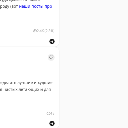
роду (вот
наши посты про
2.4K
(2.3%)
о.
ределить лучшие и худшие
ля частых летающих и для
ашингтон Рейган, Тампа,
18