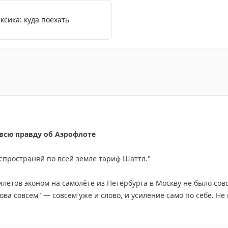
ксика: куда поехать
етов в Египет из Москвы и Санкт-Петербурга, включая 
 всю правду об Аэрофлоте
аспространяй по всей земле тариф Шаттл."
летов эконом на самолёте из Петербурга в Москву не было сов
ова совсем" — совсем уже и слово, и усиление само по себе. Не
вные рейсы появились, но по цене от 25 000 ₽.