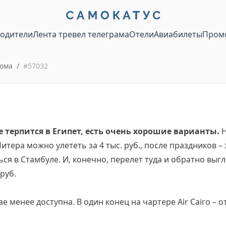
водители
Лента тревел телеграма
Отели
Авиабилеты
Пром
ома
/
#
57032
не терпится в Египет, есть очень хорошие варианты.
Н
итера можно улететь за 4 тыс. руб., после праздников – з
ся в Стамбуле. И, конечно, перелет туда и обратно выгл
 руб.
 менее доступна. В один конец на чартере Air Cairo – от 