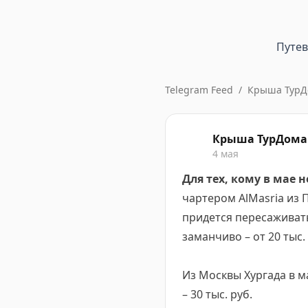
Путе
Telegram Feed
/
Крыша ТурД
Крыша ТурДома
4 мая
Для тех, кому в мае 
чартером AlMasria из П
придется пересаживать
заманчиво – от 20 тыс.
Из Москвы Хургада в мае
– 30 тыс. руб.