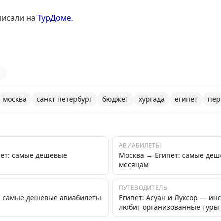
писали на
ТурДоме.
1
москва
санкт петербург
бюджет
хургада
египет
пер
АВИАБИЛЕТЫ
пет: самые дешевые
Москва → Египет: самые деш
месяцам
ПУТЕВОДИТЕЛЬ
т: самые дешевые авиабилеты
Египет: Асуан и Луксор — инс
любит организованные туры