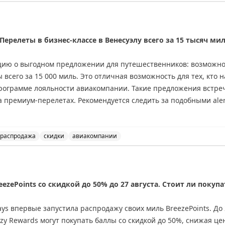
, Бостон Логан, Хьюстон, Вашингтон Даллес, Сиэтл-Такома, Солт
аэропортов США для пересадок. Топ-10 аэропортов для 
шингтон Рейган, Сан-Франциско.
ерелеты в бизнес-классе в Венесуэлу всего за 15 тысяч ми
, Форт-Лодердейл, Чикаго Мидвей, Чикаго О'Хэр, Ньюарк, Сан
-Форт-Уэрт. Они отличаются плохими местами для сидения, гря
ию о выгодном предложении для путешественников: возможнос
 всего за 15 000 миль. Это отличная возможность для тех, кто 
программе лояльности авиакомпании. Такие предложения встре
inal
 премиум-перелетах. Рекомендуется следить за подобными aler
ианты бронирования.
распродажа
скидки
авиакомпании
перелеты в бизнес-классе в Венесуэлу всего за 15 тыс
eezePoints со скидкой до 50% до 27 августа. Стоит ли покупа
ys впервые запустила распродажу своих миль BreezePoints. До 2
y Rewards могут покупать баллы со скидкой до 50%, снижая цен