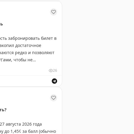
-Лейк-Сити, Балтимор-
частых летающих и семей с детьми.
ль
-Франциско, Сан-Диего,
зью, нехваткой розеток и
ть забронировать билет в
накопил достаточное
чаются редко и позволяют
t'ами, чтобы не
26
яч миль. Редкая возможность для путешественников сэк
ть?
7 августа 2026 года
у до 1,45¢ за балл (обычно