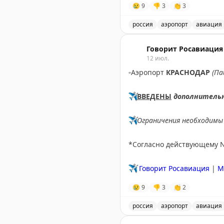
😢
9
👎
3
👏
3
россия
аэропорт
авиация
В аэропорту Ярославля в
Говорит Росавиация
12 июл.
▫️
Аэропорт
КРАСНОДАР
(Па
✈️
ВВЕДЕНЫ
дополнитель
✈️
Ограничения необходимы 
*Согласно действующему 
✈️
Говорит Росавиация
|
M
😢
9
👎
3
👏
2
россия
аэропорт
авиация
В аэропорту Краснодар в