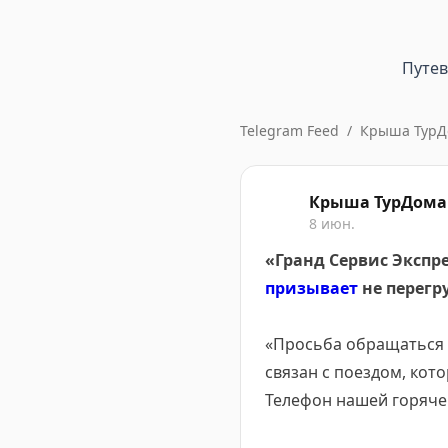
Путе
Telegram Feed
/
Крыша ТурД
Крыша ТурДома
8 июн.
«Гранд Сервис Экспр
призывает
не перегр
«Просьба обращаться 
связан с поездом, кот
Телефон нашей горячей 