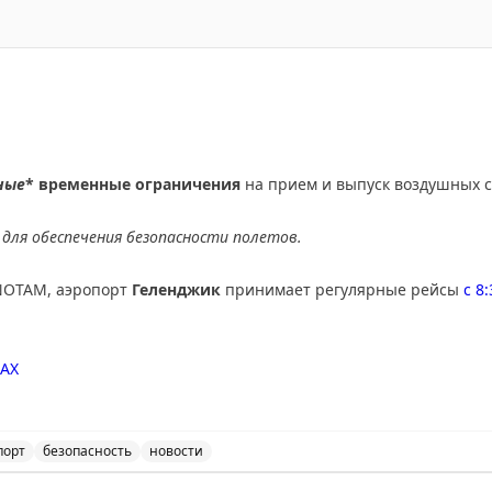
ные
* временные ограничения
на прием и выпуск воздушных с
для обеспечения безопасности полетов.
NOTAM, аэропорт
Геленджик
принимает регулярные рейсы
с 8
AX
порт
безопасность
новости
ичения на прием и выпуск воздушных судов в аэропорт