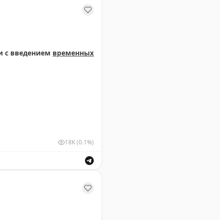
и с введением
временных
18K
(0.1%)
ствующими органами в связи с введением временных о