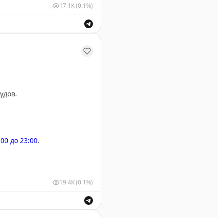
17.1K
(0.1%)
шных судов для обеспечения безопасности полетов.
удов.
:00 до 23:00
.
19.4K
(0.1%)
м и выпуск воздушных судов для обеспечения безопасн