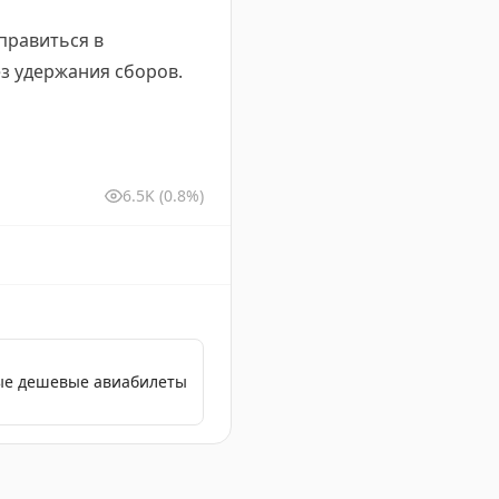
правиться в
з удержания сборов.
6.5K
(0.8%)
мые дешевые авиабилеты
ть горячую линию и объявляет об отмене продажи биле