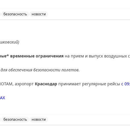
безопасность
новости
ведены временные ограничения на прием и выпуск возду
шковский)
ные
* временные ограничения
на прием и выпуск воздушных с
для обеспечения безопасности полетов.
NOTAM, аэропорт
Краснодар
принимает регулярные рейсы
с 09
AX
безопасность
новости
ведены дополнительные временные ограничения на прие