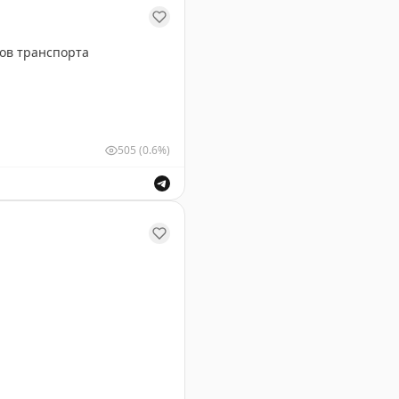
ов транспорта
505
(0.6%)
х видов транспорта.