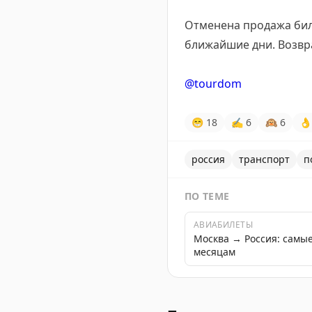
Отменена продажа биле
ближайшие дни. Возвра
@tourdom
😁
18
✍
6
🙉
6
👌
россия
транспорт
п
ПО ТЕМЕ
АВИАБИЛЕТЫ
Москва → Россия: самы
месяцам
Гранд Сервис Экспресс п