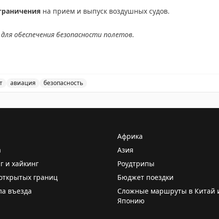
граничения
на прием и выпуск воздушных судов.
для обеспечения безопасности полетов.
АХ
т
авиация
безопасность
ичения на прием и выпуск воздушных судов в аэропорт
Африка
а
Азия
г и хайкинг
Роудтрипы
открытых границ
Бюджет поездки
ла въезда
Сложные маршруты в Китай 
Японию