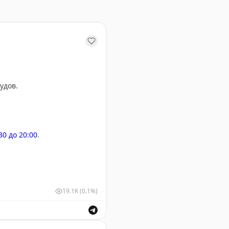
удов.
:30 до 20:00
.
19.1K
(0.1%)
у Геленджика. Информация о безопасности полетов.