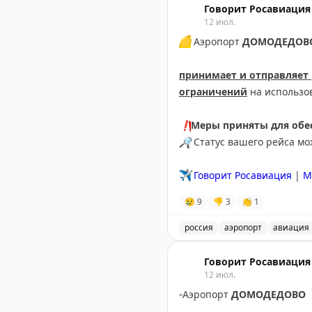
Говорит Росавиация
12 июл.
🟡
Аэропорт
ДОМОДЕДОВ
принимает и отправляет
ограничений
на использо
❗️
Меры приняты для обес
🔎
Статус вашего рейса м
✈️
Говорит Росавиация
|
М
😢
9
👎
3
👏
1
россия
аэропорт
авиация
Аэропорт Домодедово при
Говорит Росавиация
12 июл.
▫️
Аэропорт
ДОМОДЕДОВО