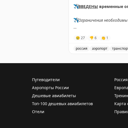
✈️
ВВЕДЕНЫ
временные о
✈️
Ограничения необходимы 
✈️
Говорит Росавиация
|
M
😢
27
👎
6
👏
1
россия
аэропорт
транспор
Введены временные огран
Путеводители
Россия
Аэропорты России
Европ
Дешевые авиабилеты
Трекин
Топ-100 дешевых авиабилетов
Карта 
Отели
Прави