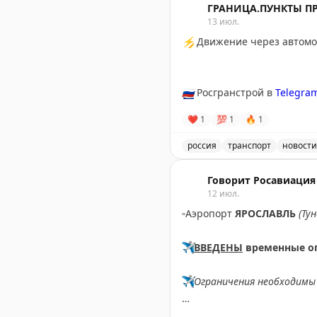
ГРАНИЦА.ПУНКТЫ П
13 июл.
⚡
Движение через автомоб
🇷🇺
Росгранстрой в
Telegra
❤
1
💯
1
🔥
1
россия
транспорт
новости
Движение через автомоби
Говорит Росавиация
12 июл.
▫️
Аэропорт
ЯРОСЛАВЛЬ
(Ту
✈️
ВВЕДЕНЫ
временные о
✈️
Ограничения необходимы 
✈️
Говорит Росавиация
|
М