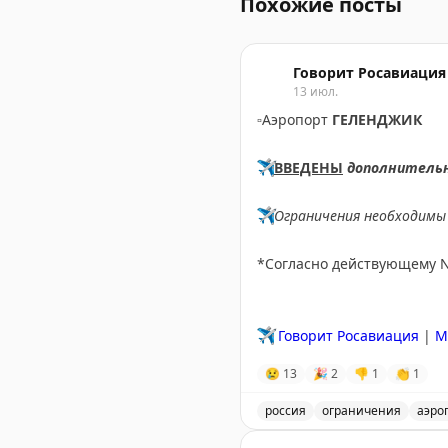
Похожие посты
Говорит Росавиация
13 июл.
▫️
Аэропорт
ГЕЛЕНДЖИК
✈️
ВВЕДЕНЫ
дополнитель
✈️
Ограничения необходимы 
*Согласно действующему 
✈️
Говорит Росавиация
|
M
😢
13
🎉
2
👎
1
👏
1
россия
ограничения
аэро
Введены временные огран