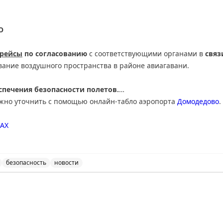
О
 рейсы
по согласованию
с соответствующими органами в
связ
вание воздушного пространства в районе авиагавани.
печения безопасности полетов.
ожно уточнить с помощью онлайн-табло аэропорта
Домодедово
.
АХ
безопасность
новости
нимает и отправляет рейсы по согласованию с соответ