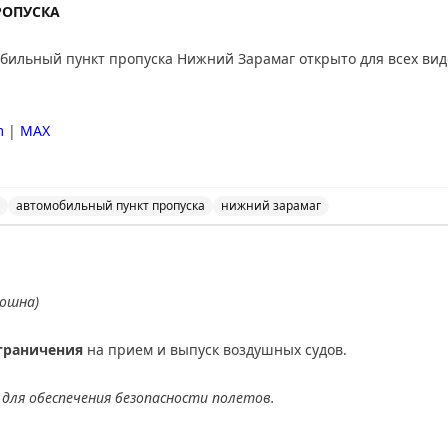
РОПУСКА
ильный пункт пропуска Нижний Зарамаг открыто для всех вид
m
|
MAX
автомобильный пункт пропуска
нижний зарамаг
льный пункт пропуска Нижний Зарамаг открыто для все
ношна)
граничения
на прием и выпуск воздушных судов.
для обеспечения безопасности полетов.
АХ