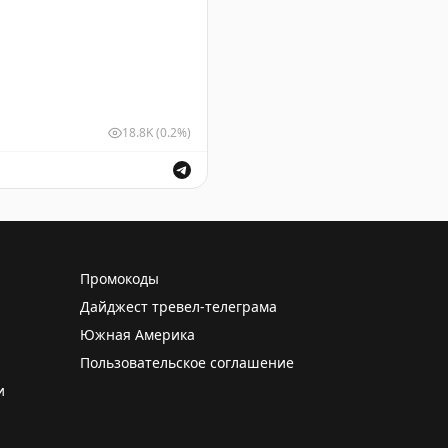
18.8K
(0.2%)
у Домодедово.
Промокоды
Дайджест тревел-телеграма
Южная Америка
Пользовательское соглашение
и