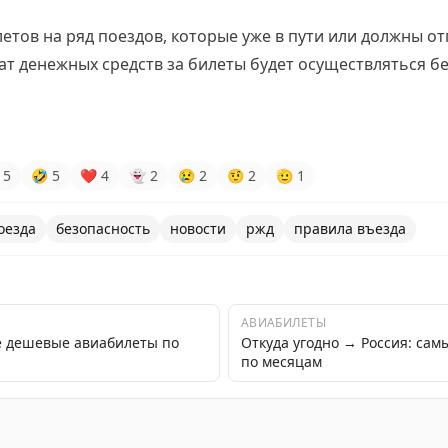
тов на ряд поездов, которые уже в пути или должны от
т денежных средств за билеты будет осуществляться бе
5
🤣
5
❤
4
👻
2
😢
2
🤨
2
🫡
1
оезда
безопасность
новости
ржд
правила въезда
АВИАБИЛЕТЫ
е дешевые авиабилеты по
Откуда угодно → Россия: са
по месяцам
редупреждает пассажиров о необходимости не перегружа