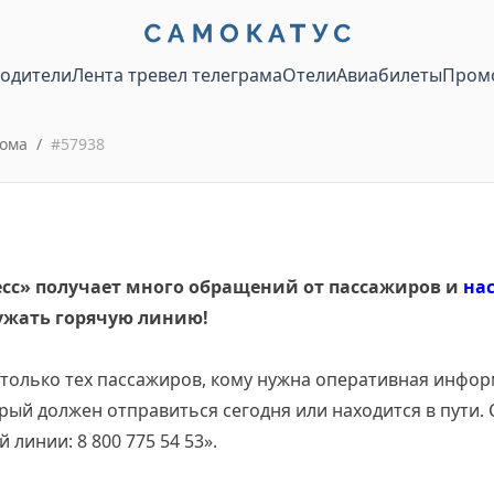
водители
Лента тревел телеграма
Отели
Авиабилеты
Пром
ома
/
#
57938
есс» получает много обращений от пассажиров и
на
ужать горячую линию!
только тех пассажиров, кому нужна оперативная инфор
орый должен отправиться сегодня или находится в пути.
линии: 8 800 775 54 53».