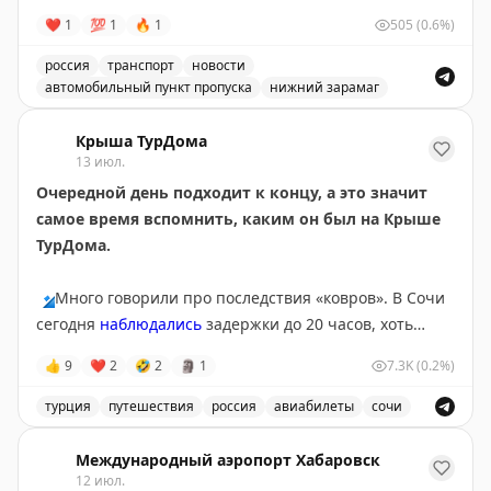
❤
1
💯
1
🔥
1
505
(0.6%)
россия
транспорт
новости
автомобильный пункт пропуска
нижний зарамаг
Движение через автомобильный пункт пропуска Нижни
Крыша ТурДома
13 июл.
Очередной день подходит к концу, а это значит
самое время вспомнить, каким он был на Крыше
ТурДома.
🔹
Много говорили про последствия «ковров». В Сочи
сегодня
наблюдались
задержки до 20 часов, хоть
полноценных ограничений там и не было с субботы.
👍
9
❤
2
🤣
2
🗿
1
7.3K
(0.2%)
Серьезные корректировки в графиках приводят к
тому, что пассажиры чаще
оформляют страховки
на
турция
путешествия
россия
авиабилеты
сочи
этот случай. Проверили, не врут ли цифры в
Обсуждение туристических новостей, включая задержки
федеральных СМИ,
опросом
на Крыше ТурДома. Рост
Международный аэропорт Хабаровск
подтверждают
12 июл.
и ваши голоса, и продажи