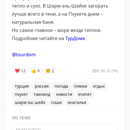
тепло и сухо. В Шарм-эль-Шейхе загорать
лучше всего в тени, а на Пхукете днем –
натуральная баня.
Но самое главное – море везде теплое.
Подробнее читайте на
ТурДоме
.
@tourdom
❤
12
👍
6
🤨
2
8.3K
(0.2%)
турция
россия
погода
пляжи
отдых
пхукет
таиланд
новости
египет
шарм эш шейх
соши
анаталья
ПО ТЕМЕ
АВИАБИЛЕТЫ