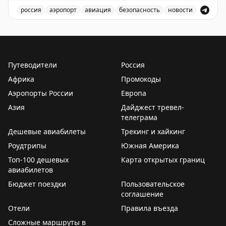
🔗
Остаемся с вами на связи на всех ресурсах.
россия
аэропорт
авиация
безопасность
новости
Подписывайтесь на наш канал в MAX
В аэропорту Краснодар введены дополнительные врем
Путеводители
Россия
Африка
Промокоды
Аэропорты России
Европа
Азия
Дайджест тревел-
телеграма
Дешевые авиабилеты
Трекинг и хайкинг
Роудтрипы
Южная Америка
Топ-100 дешевых
Карта открытых границ
авиабилетов
Бюджет поездки
Пользовательское
соглашение
Отели
Правила въезда
Сложные маршруты в