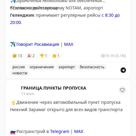
✈️
Ограничения необходимы для обеспечения
безопасности полетов.
*Согласно действующему NOTAM, аэропорт
Геленджик
принимает регулярные рейсы
с 8:30 до
20:00
.
✈️
Говорит Росавиация
|
MAX
😢
13
🎉
2
👎
1
👏
1
19.1K
(0.1%)
россия
ограничения
аэропорт
безопасность
новости
Введены временные ограничения на прием и выпуск в
ГРАНИЦА.ПУНКТЫ ПРОПУСКА
13 июл.
⚡
Движение через автомобильный пункт пропуска
Нижний Зарамаг открыто для всех видов транспорта
🇷🇺
Росгранстрой в
Telegram
|
MAX