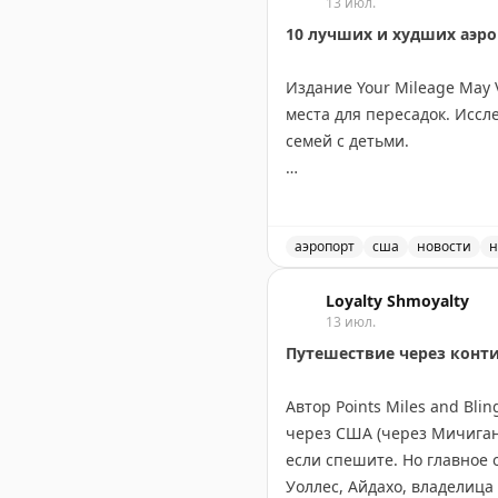
13 июл.
The Gate with Brian Cohen
|
O
10 лучших и худших аэр
Издание Your Mileage May
места для пересадок. Исс
семей с детьми.
ТОП-10 для частых летающи
Денвер, JFK, Солт-Лейк-Си
аэропорт
сша
новости
н
ТОП-10 для семей: Детройт
Рейтинг лучших и худших 
Вашингтон, LaGuardia, Ва
Loyalty Shmoyalty
13 июл.
Путешествие через конт
Худшие аэропорты: Орландо
Нэшвилл, Атланта и Даллас
Автор Points Miles and Bl
медленным сервисом.
через США (через Мичиган,
если спешите. Но главное 
Your Mileage May Vary
|
Orig
Уоллес, Айдахо, владелица