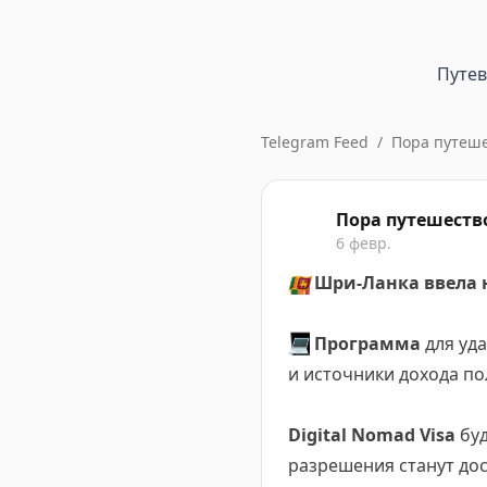
Путе
Telegram Feed
/
Пора путеше
Пора путешеств
6 февр.
🇱🇰
Шри-Ланка ввела 
💻
Программа
для уд
и источники дохода по
Digital Nomad Visa
буд
разрешения станут дос