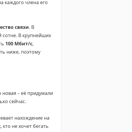
на каждого члена его
ество связи
. В
 сотне. В крупнейших
ать
100 Мбит/с
,
сть ниже, поэтому
то новая – её придумали
ько сейчас.
мевает нахождение на
 кто не хочет бегать