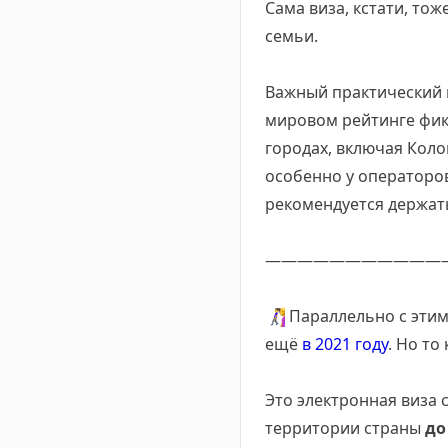
Сама виза, кстати, тож
семьи.
Важный практический 
мировом рейтинге фик
городах, включая Коло
особенно у операторов
рекомендуется держа
———————————
🚶‍♀️
Параллельно с эти
ещё
в 2021 году
. Но то
Это электронная виза 
территории страны
до