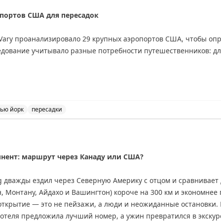
riginal
опортов США для пересадок
 Vary проанализировало 29 крупных аэропортов США, чтобы оп
ледование учитывало разные потребности путешественников: д
х: Хьюстон (IAH), Вашингтон Даллес, Детройт, Сиэтл-Такома, В
ти и еще один аэропорт.
ью йорк
пересадки
, Бостон Логан, Хьюстон, Вашингтон Даллес, Сиэтл-Такома, Солт
аэропортов США для пересадок. Топ-10 аэропортов для 
шингтон Рейган, Сан-Франциско.
инент: маршрут через Канаду или США?
, Форт-Лодердейл, Чикаго Мидвей, Чикаго О'Хэр, Ньюарк, Сан
-Форт-Уэрт. Они отличаются плохими местами для сидения, гря
ing дважды ездил через Северную Америку с отцом и сравнивае
 Монтану, Айдахо и Вашингтон) короче на 300 км и экономнее 
открытие — это не пейзажи, а люди и неожиданные остановки.
inal
 отеля предложила лучший номер, а ужин превратился в экскур