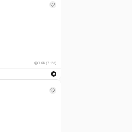
3.6K
(3.1%)
ех страниц паспорта