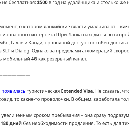
е не бесплатная:
$500
в год на удалёнщика и столько же 
момент, о котором ланкийские власти умалчивают –
кач
сированного интернета Шри-Ланка находится во второй
мбо, Галле и Канди, проводной доступ способен достиг
 SLT и Dialog. Однако за пределами агломераций скоро
ть мобильный
4G
как резервный канал.
———————
м
появилась
туристическая
Extended Visa
. Не сказать, ч
 ковид, то какие-то проволочки. В общем, заработала тол
с увеличенным сроком пребывания – она сразу подразу
 180 дней
без необходимости продления. То есть для тех,