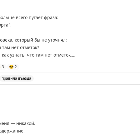
ольше всего пугает фраза:
рта".
овека, который бы не уточнял:
 там нет отметок?
 как узнать, что там нет отметок.

3
😎
2
правила въезда
 получению визы, в частности, необходимости копии вс
меня — никакой.
содержание.