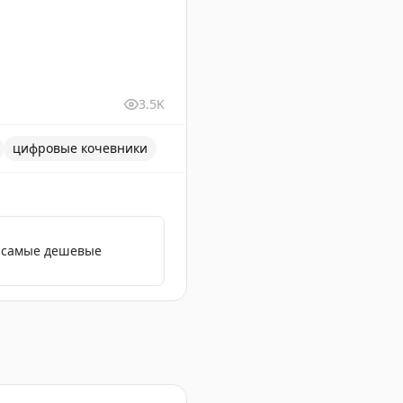
3.5K
цифровые кочевники
: самые дешевые
ностью продления и доступом к социальным сервисам.