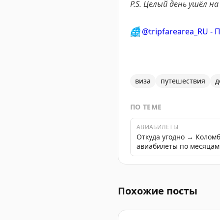
P.S. Целый день ушёл н
🌐
@tripfarearea_RU -
виза
путешествия
д
ПО ТЕМЕ
АВИАБИЛЕТЫ
Откуда угодно → Колом
авиабилеты по месяцам
Шри-Ланка ввела новые т
Похожие посты