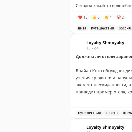
Сегодня какой-то волшебн
Записал своих путешестве
❤
18
👍
6
👏
4
🤡
2
Испания — 17 июля,
Франция — 23 июля,
виза
путешествия
россия
Великобритания — 14 авгус
Запись о слотопаде в виз
Loyalty Shmoyalty
Пошёл дальше разгребать э
13 июл.
Вопросы, запросы, записи 
Должны ли отели заране
📲
@matrasssi
Брайан Коэн обсуждает ди
Stay tuned!
учения среди ночи наруша
Подписаться на Матрассы
элемент неожиданности, ч
приводит пример отеля, ко
времени, когда большинст
время командировок и отм
ситуации. Вопрос остается
путешествия
советы
отел
реальной опасности?
Должны ли отели заранее
Loyalty Shmoyalty