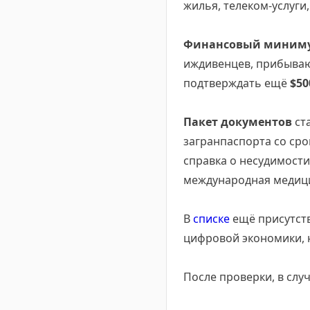
жилья, телеком-услуги,
Финансовый миним
иждивенцев, прибываю
подтверждать ещё
$5
Пакет документов
ста
загранпаспорта со сро
справка о несудимости
международная медицин
В
списке
ещё присутств
цифровой экономики, н
После проверки, в слу