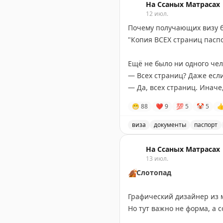
На Ссаных Матрасах
12 июл.
Почему получающих визу б
"Копия ВСЕХ страниц паспо
Ещё не было ни одного чел
— Всех страниц? Даже если
— Да, всех страниц. Иначе,
😁
88
❤
9
💯
5
🤡
5

Вам жалко?
виза
документы
паспорт
Обсуждение требований к
На Ссаных Матрасах
13 июл.
🍂
Слотопад
Графический дизайнер из 
Но тут важно не форма, а 