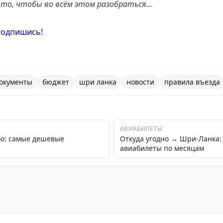
а то, чтобы во всём этом разобраться…
 Подпишись!
окументы
бюджет
шри ланка
новости
правила въезда
АВИАБИЛЕТЫ
бо: самые дешевые
Откуда угодно → Шри-Ланка
авиабилеты по месяцам
ипы виз для цифровых кочевников и туристов, с возмож