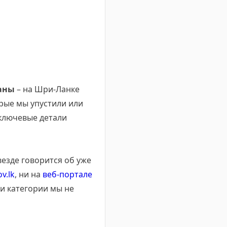
аны
– на Шри-Ланке
орые мы упустили или
 ключевые детали
езде говорится об уже
ov.lk
, ни на
веб-портале
и категории мы не