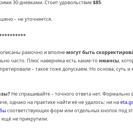
оими 30-дневками. Стоит удовольствие
$85
.
шено – не уточняется.
**********
рописаны рамочно и вполне
могут быть скорректиров
льно часто. Плюс наверняка есть какие-то
нюансы
, кот
претировали – такое тоже допускаем. Но основа, суть и
изы?
Не спрашивайте – точного ответа нет. Формально в
че, однако на практике найти её не удалось: ни на
eta.g
жбы
соответствующих форм или отдельных кнопок под эт
 ещё не прикрутили.