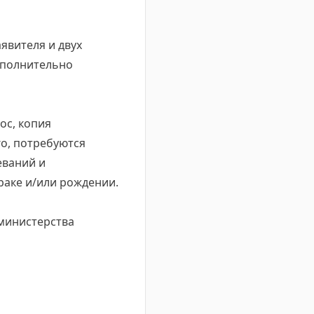
явителя и двух
ополнительно
ос, копия
го, потребуются
еваний и
раке и/или рождении.
 министерства