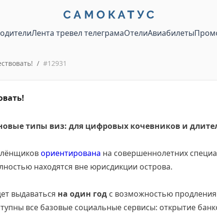
водители
Лента тревел телеграма
Отели
Авиабилеты
Пром
ствовать!
/
#
12931
овать!
новые типы виз: для цифровых кочевников и длите
алёнщиков
ориентирована
на совершеннолетних специал
лностью находятся вне юрисдикции острова.
ет выдаваться
на один год
с возможностью продления.
тупны все базовые социальные сервисы: открытие банко