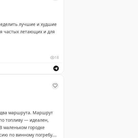
ределить лучшие и худшие
ля частых летающих и для
ашингтон Рейган, Тампа,
18
-Лейк-Сити, Балтимор-
частых летающих и семей с детьми.
-Франциско, Сан-Диего,
зью, нехваткой розеток и
т два маршрута. Маршрут
по топливу — идеален,
 В маленьком городке
сию по винному погребу.