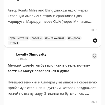
долларов может быть целесообразным.
Рекомендуется регулярно проверять, доступны ли вам
Автор Points Miles and Bling дважды ездил через
такие предложения, так как они появляются довольно
Северную Америку с отцом и сравнивает два
часто.
маршрута. Маршрут через США (через Мичиган,
Монтану, Айдахо и Вашингтон) короче на 300 км и
Points With a Crew
|
Original
18
экономнее по топливу — идеален, если спешите. Но
главное открытие — это не пейзажи, а люди и
путешествия
советы
приключения
природа
отдых
неожиданные остановки. В маленьком городке
Маршрут через Канаду или США: сравнение двух путе
Уоллес, Айдахо, владелица отеля предложила лучший
Loyalty Shmoyalty
номер, а ужин превратился в экскурсию по винному
13 июл.
погребу. Канадский маршрут длиннее, но предлагает
Мелкий шрифт на бутылочках в отеле: почему
более продолжительные красивые виды: озера и леса
гости не могут разобраться в душе
Северного Онтарио, Канадские Скалистые горы.
Совет: если едите ради пейзажей — выбирайте
Путешественники и блогеры указывают на серьёзную
Канаду и выделите 5-6 дней, посетив малые города
проблему в отельной индустрии, которая раздражает
вроде Вавы или Муз-Джо. Если спешите — США
гостей по всему миру. Этикетки на бутылочках с
справедливо конкурируют, особенно если оставить
шампунем, кондиционером и гелем для душа
место для неожиданных открытий.
24
написаны настолько мелким шрифтом, что их