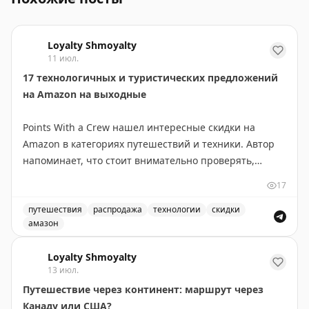
Loyalty Shmoyalty
11 июл.
17 технологичных и туристических предложений
на Amazon на выходные
Points With a Crew нашел интересные скидки на
Amazon в категориях путешествий и техники. Автор
напоминает, что стоит внимательно проверять,
действительно ли товар на распродаже. Важный
17
совет: Amazon часто предлагает скидки в процентах
или фиксированную сумму при использовании хотя
путешествия
распродажа
технологии
скидки
амазон
бы одного бонусного балла из программ лояльности
Интересные скидки на Amazon для путешествий и тех
(Chase Ultimate Rewards, American Express
Loyalty Shmoyalty
Membership Rewards и др.). Хотя обычно траты
13 июл.
баллов на Amazon — невыгодный обмен,
Путешествие через континент: маршрут через
использование одного балла для экономии 20-50
Канаду или США?