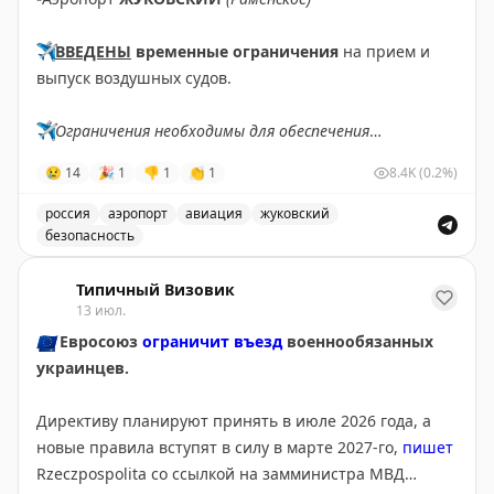
✈️
ВВЕДЕНЫ
временные ограничения
на прием и
выпуск воздушных судов.
✈️
Ограничения необходимы для обеспечения
безопасности полетов.
😢
14
🎉
1
👎
1
👏
1
8.4K
(0.2%)
✈️
Говорит Росавиация
|
MАХ
россия
аэропорт
авиация
жуковский
безопасность
В аэропорту Жуковский введены временные ограничен
Типичный Визовик
13 июл.
🇪🇺
Евросоюз
ограничит въезд
военнообязанных
украинцев.
Директиву планируют принять в июле 2026 года, а
новые правила вступят в силу в марте 2027-го,
пишет
Rzeczpospolita со ссылкой на замминистра МВД