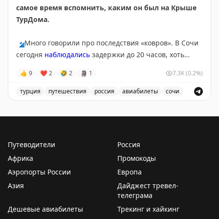
самое время вспомнить, каким он был на Крыше
ТурДома.
🔹
Много говорили про последствия «ковров». В Сочи
сегодня
наблюдались
задержки до 20 часов, хоть
полноценных ограничений там и не было с субботы.
👍
9
❤
2
🤣
2
🗿
1
7.3K
(0.2%)
Серьезные корректировки в графиках приводят к
тому, что пассажиры чаще
оформляют страховки
на
турция
путешествия
россия
авиабилеты
сочи
этот случай. Проверили, не врут ли цифры в
Обсуждение туристических новостей, включая задержки
федеральных СМИ,
опросом
на Крыше ТурДома. Рост
подтверждают
и ваши голоса, и продажи
страховщики.
Путеводители
Россия
Африка
Промокоды
🔹
Другая тема, получившая много внимания в СМИ –
Аэропорты России
утром разбирались в
отравлении
Европа
более 50 туристов
из Ephesia Holiday Beach Club 5* в Турции. Уже во
Азия
Дайджест тревел-
второй половине дня Минздрав Турции
телеграма
успокоил
, что
все отдыхающие выписаны из больницы.
Дешевые авиабилеты
Трекинг и хайкинг