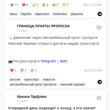
Польши Мацея Душчика.
🤣
11
❤
6
👍
5
😱
3
🥴
3
👎
1
3.7K
(0.8%)
Для въезда и получения временной защиты
виза
европа
евросоюз
политика
украина
потребуется подтверждение освобождения или
Евросоюз планирует ограничить въезд военнообязанны
отсрочки от мобилизации. По данным издания,
ГРАНИЦА.ПУНКТЫ ПРОПУСКА
изменения поддерживает Польша, а инициатором
13 июл.
выступил Киев.
⚡
Движение через автомобильный пункт пропуска
Нижний Зарамаг открыто для всех видов транспорта
@tipical_vizovik
🇷🇺
Росгранстрой в
Telegram
|
MAX
❤
1
💯
1
🔥
1
505
(0.6%)
россия
транспорт
новости
автомобильный пункт пропуска
нижний зарамаг
Движение через автомобильный пункт пропуска Нижни
Крыша ТурДома
13 июл.
Очередной день подходит к концу, а это значит