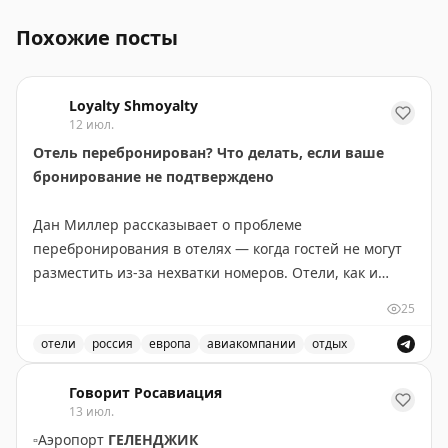
Похожие посты
Loyalty Shmoyalty
12 июл.
Отель перебронирован? Что делать, если ваше
бронирование не подтверждено
Дан Миллер рассказывает о проблеме
перебронирования в отелях — когда гостей не могут
разместить из-за нехватки номеров. Отели, как и
авиакомпании, нередко перепродают номера, ожидая
25
отказов и отмен. Основные причины: гости остаются
дольше запланированного, технические проблемы,
отели
россия
европа
авиакомпании
отдых
крупные события в городе или непредвиденные
Проблемы с бронированием отелей и что делать, есл
обстоятельства. Чтобы избежать проблемы,
Говорит Росавиация
13 июл.
рекомендуется бронировать напрямую на сайте
▫️
Аэропорт
ГЕЛЕНДЖИК
отеля, уведомлять об опоздании, присоединиться к