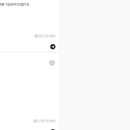
ов транспорта
505
(0.6%)
х видов транспорта.
3.5K
(0.8%)