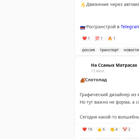
⚡
Движение через автомоб
🇷🇺
Росгранстрой в
Telegra
❤
1
💯
1
🔥
1
россия
транспорт
новости
Движение через автомоби
На Ссаных Матрасах
13 июл.
🍂
Слотопад
Графический дизайнер из 
Но тут важно не форма, а 
Сегодня какой-то волшебн
Записал своих путешестве
❤
18
👍
6
👏
4
🤡
2
Испания — 17 июля,