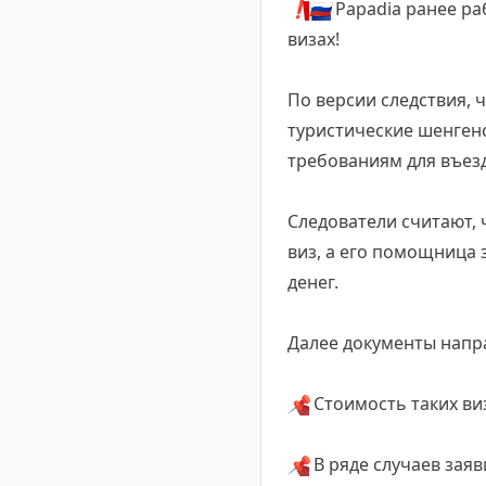
❗
🇷🇺
Papadia ранее ра
визах!
По версии следствия,
туристические шенгенс
требованиям для въезд
Следователи считают, 
виз, а его помощница
денег.
Далее документы напра
📌
Стоимость таких ви
📌
В ряде случаев заяв