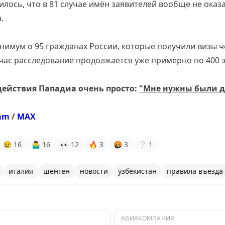
илось, что в 81 случае имён заявителей вообще не оказ
.
инимум о 95 гражданах России, которые получили визы че
час расследование продолжается уже примерно по 400 
действия Пападиа очень просто:
"Мне нужны были д
ram
/
MAX
😢
16
🤷‍♂
16
👀
12
🔥
3
🤬
3
❔
1
италия
шенген
новости
узбекистан
правила въезда
АВИАКОМПАНИЯ