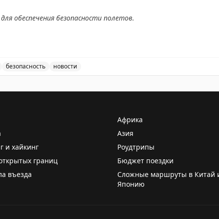
для обеспечения безопасности полетов.
АХ
безопасность
новости
ведены временные ограничения на прием и выпуск возду
Африка
а
Азия
г и хайкинг
Роудтрипы
открытых границ
Бюджет поездки
ла въезда
Сложные маршруты в Китай 
Японию