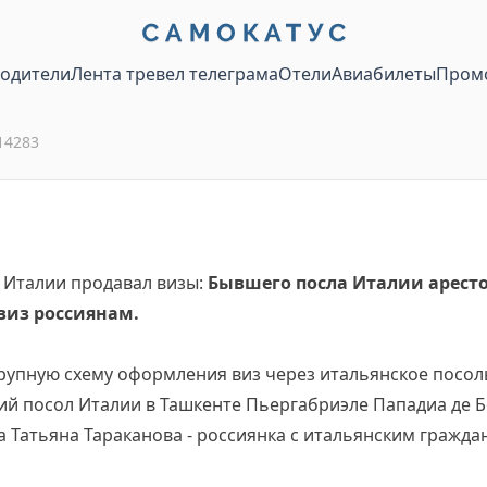
водители
Лента тревел телеграма
Отели
Авиабилеты
Пром
14283
 Италии продавал визы:
Бывшего посла Италии аресто
виз россиянам.
рупную схему оформления виз через итальянское посоль
й посол Италии в Ташкенте Пьергабриэле Пападиа де Бо
 Татьяна Тараканова - россиянка с итальянским гражда