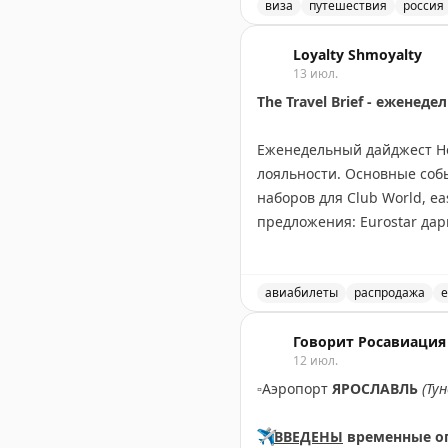
Франция — 23 июля,
виза
путешествия
россия
Великобритания — 14 авгус
Запись о слотопаде в виз
Loyalty Shmoyalty
Пошёл дальше разгребать э
13 июл.
Вопросы, запросы, записи 
The Travel Brief - ежене
📲
@matrasssi
Еженедельный дайджест Hea
Stay tuned!
лояльности. Основные собы
Подписаться на Матрассы
наборов для Club World, ea
предложения: Eurostar дар
Virgin Atlantic запустила 
Holidays до вторника, нов
рассылку для получения п
авиабилеты
распродажа
е
Еженедельный обзор новос
Rob Burgess
Говорит Росавиация
|
Original
12 июл.
▫️
Аэропорт
ЯРОСЛАВЛЬ
(Ту
✈️
ВВЕДЕНЫ
временные о