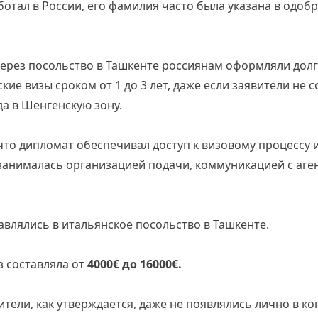
ботал в России, его фамилия часто была указана в одоб
 через посольство в Ташкенте россиянам оформляли до
кие визы сроком от 1 до 3 лет, даже если заявители не 
а в Шенгенскую зону.
что дипломат обеспечивал доступ к визовому процессу и
 занималась организацией подачи, коммуникацией с аге
влялись в итальянское посольство в Ташкенте.
з составляла от
4000€ до 16000€.
ители, как утверждается,
даже не появлялись лично в ко