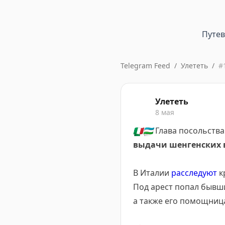
Путе
Telegram Feed
/
Улететь
/
#
Улететь
8 мая
🇮🇹
🇺🇿
Глава посольства
выдачи шенгенских 
В Италии
расследуют
к
Под арест попал бывши
а также его помощница