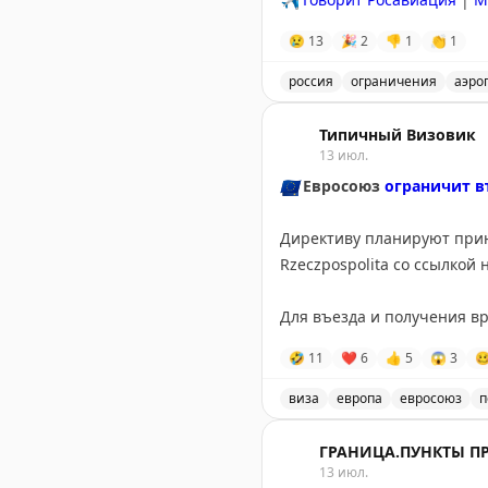
😢
13
🎉
2
👎
1
👏
1
россия
ограничения
аэро
Введены временные огран
Типичный Визовик
13 июл.
🇪🇺
Евросоюз
ограничит в
Директиву планируют приня
Rzeczpospolita со ссылко
Для въезда и получения в
мобилизации. По данным и
🤣
11
❤
6
👍
5
😱
3

@tipical_vizovik
виза
европа
евросоюз
п
Евросоюз планирует огран
ГРАНИЦА.ПУНКТЫ П
13 июл.