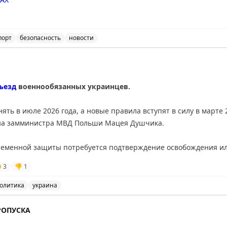
порт
безопасность
новости
ичения на прием и выпуск воздушных судов в аэропорт
ъезд
военнообязанных украинцев.
ть в июле 2026 года, а новые правила вступят в силу в марте 
й на замминистра МВД Польши Мацея Душчика.
ременной защиты потребуется подтверждение освобождения ил
здания, изменения поддерживает Польша, а инициатором выст

3
👎
1
олитика
украина
ичить въезд военнообязанных украинцев, новые правила
РОПУСКА