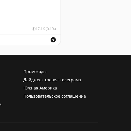
17.1K
(0.1%)
шных судов для обеспечения безопасности полетов.
Промокоды
Дайджест тревел-телеграма
Южная Америка
Пользовательское соглашение
и