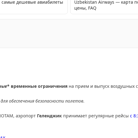
я: самые дешевые авиабилеты
Uzbekistan Airways — карта 
цены, FAQ
стован по делу о схеме выдачи шенгенских виз россиян
ные
* временные ограничения
на прием и выпуск воздушных с
для обеспечения безопасности полетов.
NOTAM, аэропорт
Геленджик
принимает регулярные рейсы
с 8
AX