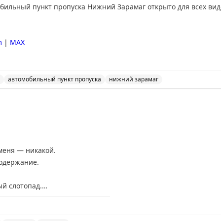
ильный пункт пропуска Нижний Зарамаг открыто для всех вид
m
|
MAX
автомобильный пункт пропуска
нижний зарамаг
льный пункт пропуска Нижний Зарамаг открыто для все
меня — никакой.
содержание.
ый слотопад.
нников в визовые центры: