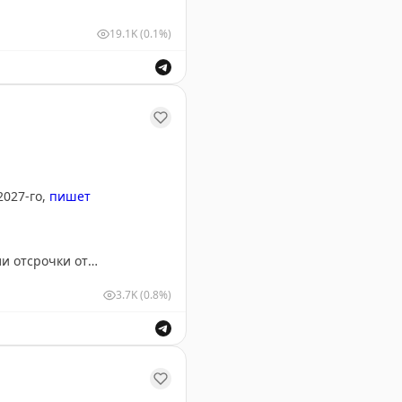
19.1K
(0.1%)
у Геленджика. Информация о безопасности полетов.
2027-го,
пишет
и отсрочки от
упил Киев.
3.7K
(0.8%)
 вступят в силу в марте 2027 года.