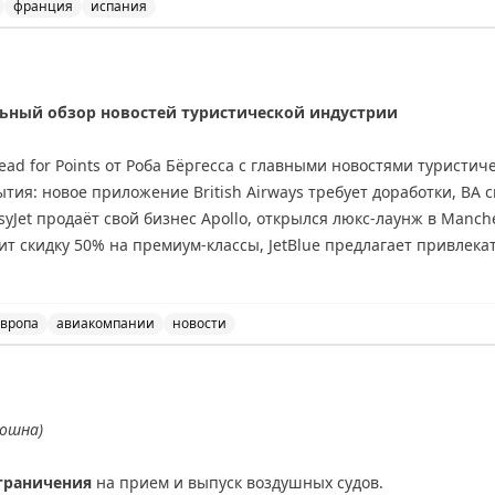
франция
испания
та.
овые центры Испании, Франции и Великобритании, а так
тот слотопад.
— всё сюда:
дельный обзор новостей туристической индустрии
d for Points от Роба Бёргесса с главными новостями туристич
тия: новое приложение British Airways требует доработки, BA
syJet продаёт свой бизнес Apollo, открылся люкс-лаунж в Manch
ит скидку 50% на премиум-классы, JetBlue предлагает привлека
кэшбэк до £250 с American Express. В программах лояльности: Avi
ый лаунж Air France в Heathrow Terminal 4. Рекомендуется подп
олной информации о лучших предложениях отелей и авиакомпа
вропа
авиакомпании
новости
тей туристической индустрии, включая обновления от Bri
ношна)
граничения
на прием и выпуск воздушных судов.