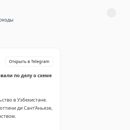
окоды
Открыть в Telegram
вали по делу о схеме
ство в Узбекистане.
ттини ди Сант’Аньезе,
нством.