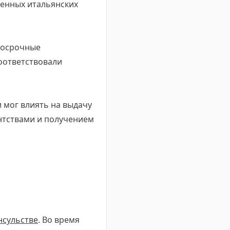
ренных итальянских
лгосрочные
соответствовали
 мог влиять на выдачу
нтствами и получением
нсульстве
. Во время