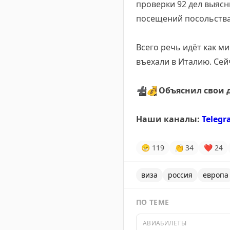
проверки 92 дел выясн
посещений посольства
Всего речь идёт как м
въехали в Италию. Сей
➕
💰
Объяснил свои 
Наши каналы:
Teleg
😁
119
👏
34
❤
24
виза
россия
европа
ПО ТЕМЕ
АВИАБИЛЕТЫ