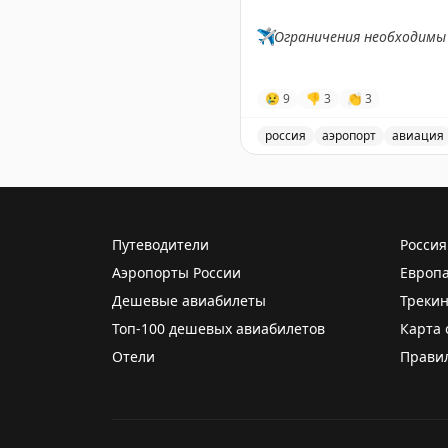
✈️
Ограничения необходимы 
✈️
Говорит Росавиация
|
М
😢
9
👎
3
👏
3
россия
аэропорт
авиация
В аэропорту Ярославля в
Путеводители
Россия
Аэропорты России
Европ
Дешевые авиабилеты
Трекин
Топ-100 дешевых авиабилетов
Карта 
Отели
Прави