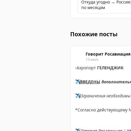
Откуда угодно → Росси
по месяцам
Бывший посол Италии аре
Похожие посты
Говорит Росавиация
13 июл.
▫️
Аэропорт
ГЕЛЕНДЖИК
✈️
ВВЕДЕНЫ
дополнитель
✈️
Ограничения необходимы 
*Согласно действующему 
✈️
Говорит Росавиация
|
M