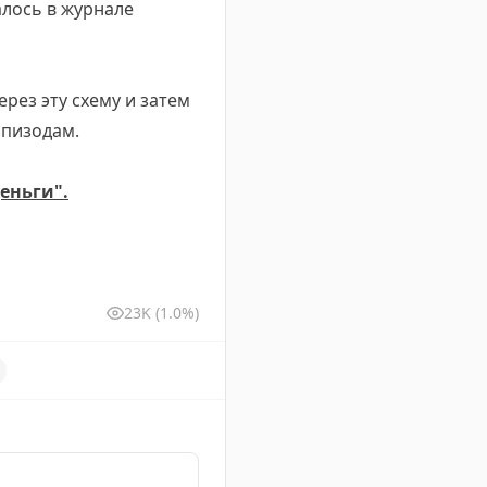
алось в журнале
рез эту схему и затем
эпизодам.
еньги".
23K
(1.0%)