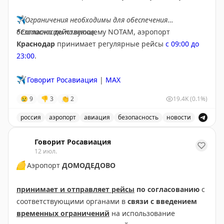
Информация актуальна на момент публикации
✈️
Ограничения необходимы для обеспечения
Следите за обновлениями на нашем
онлайн-табло
безопасности полетов.
*Согласно действующему NOTAM, аэропорт
Краснодар
принимает регулярные рейсы
с 09:00 до
Погода
23:00
.
🌧
Сегодня в Хабаровске до 27°C, осадки
Ветер южный, 2 – 3 м/с
✈️
Говорит Росавиация
|
MAX
Закат в 20.59
😢
9
👎
3
👏
2
19.4K
(0.1%)
🔗
Остаемся с вами на связи на всех ресурсах.
россия
аэропорт
авиация
безопасность
новости
Подписывайтесь на наш канал в MAX
В аэропорту Краснодар введены дополнительные врем
Говорит Росавиация
12 июл.
🟡
Аэропорт
ДОМОДЕДОВО
принимает и отправляет рейсы
по согласованию
с
соответствующими органами в
связи с введением
временных ограничений
на использование