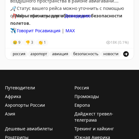
воздушного пространства в районе авиагавани.
🔎
Статус вашего рейса можно уточнить с помощью
❗️
онлайн-табло аэропорта
Меры приняты для обеспечения безопасности
Домодедово
.
полетов.
✈️
Говорит Росавиация
|
МАХ
😢
9
👎
3
👏
1
18K
(0.1%)
россия
аэропорт
авиация
безопасность
новости
Аэропорт Домодедово принимает и отправляет рейсы
Путеводители
Россия
Африка
Промокоды
Аэропорты России
Европа
Азия
Дайджест тревел-
телеграма
Дешевые авиабилеты
Трекинг и хайкинг
Роудтрипы
Южная Америка