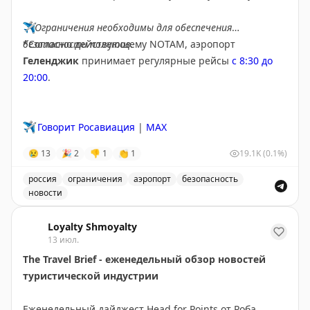
✈️
Ограничения необходимы для обеспечения
безопасности полетов.
*Согласно действующему NOTAM, аэропорт
Геленджик
принимает регулярные рейсы
с 8:30 до
20:00
.
✈️
Говорит Росавиация
|
MAX
😢
13
🎉
2
👎
1
👏
1
19.1K
(0.1%)
россия
ограничения
аэропорт
безопасность
новости
Введены временные ограничения на прием и выпуск в
Loyalty Shmoyalty
13 июл.
The Travel Brief - еженедельный обзор новостей
туристической индустрии
Еженедельный дайджест Head for Points от Роба