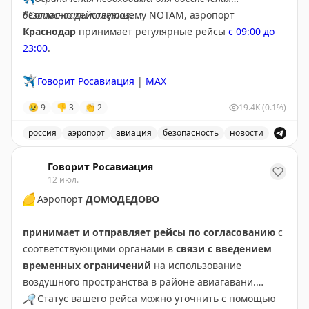
безопасности полетов.
*Согласно действующему NOTAM, аэропорт
Краснодар
принимает регулярные рейсы
с 09:00 до
23:00
.
✈️
Говорит Росавиация
|
MAX
😢
9
👎
3
👏
2
19.4K
(0.1%)
россия
аэропорт
авиация
безопасность
новости
В аэропорту Краснодар введены дополнительные врем
Говорит Росавиация
12 июл.
🟡
Аэропорт
ДОМОДЕДОВО
принимает и отправляет рейсы
по согласованию
с
соответствующими органами в
связи с введением
временных ограничений
на использование
воздушного пространства в районе авиагавани.
🔎
Статус вашего рейса можно уточнить с помощью