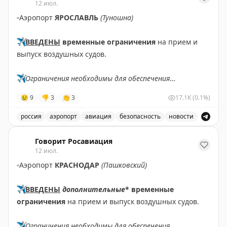
12 июл.
▫️
Аэропорт
ЯРОСЛАВЛЬ
(Туношна)
✈️
ВВЕДЕНЫ
временные ограничения
на прием и
выпуск воздушных судов.
✈️
Ограничения необходимы для обеспечения
безопасности полетов.
😢
9
👎
3
👏
3
17.1K
(0.1%)
✈️
Говорит Росавиация
|
МАХ
россия
аэропорт
авиация
безопасность
новости
В аэропорту Ярославля введены временные ограничен
Говорит Росавиация
12 июл.
▫️
Аэропорт
КРАСНОДАР
(Пашковский)
✈️
ВВЕДЕНЫ
дополнительные
* временные
ограничения
на прием и выпуск воздушных судов.
✈️
Ограничения необходимы для обеспечения