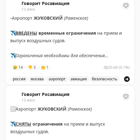
Говорит Росавиация
13 июл.
▫️
Аэропорт
ЖУКОВСКИЙ
(Раменское)
✈️
ВВЕДЕНЫ
временные ограничения
на прием и
выпуск воздушных судов.
✈️
Ограничения необходимы для обеспечения
безопасности полетов.
😢
14
👎
3
👏
1
20.6K
(0.1%)
✈️
Говорит Росавиация
|
MАХ
россия
москва
аэропорт
авиация
безопасность
В аэропорту Жуковский введены временные ограничен
Говорит Росавиация
13 июл.
⬜️
Аэропорт
ЖУКОВСКИЙ
(Раменское)
✈️
СНЯТЫ
ограничения
на прием и выпуск
воздушных судов.