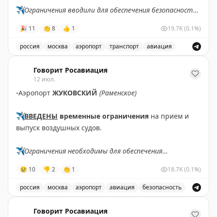
✈️
Ограничения вводили для обеспечения безопасности
полетов.
🎉
11
👏
8
👍
1
19.7K
(0.1%)
✈️
Говорит Росавиация
|
MAX
россия
москва
аэропорт
транспорт
авиация
Снятые ограничения на прием и выпуск воздушных су
Говорит Росавиация
12 июл.
▫️
Аэропорт
ЖУКОВСКИЙ
(Раменское)
✈️
ВВЕДЕНЫ
временные ограничения
на прием и
выпуск воздушных судов.
✈️
Ограничения необходимы для обеспечения
безопасности полетов.
😢
10
👎
2
👏
1
18.7K
(0.1%)
✈️
Говорит Росавиация
|
MАХ
россия
москва
аэропорт
авиация
безопасность
В аэропорту Жуковский введены временные ограничен
Говорит Росавиация