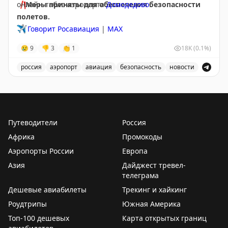
❗️
онлайн-табло аэропорта
Меры приняты для обеспечения безопасности
Домодедово
.
полетов.
✈️
Говорит Росавиация
|
МАХ
😢
9
👎
3
👏
1
18K
(0.1%)
россия
аэропорт
авиация
безопасность
новости
Аэропорт Домодедово принимает и отправляет рейсы
Путеводители
Россия
Африка
Промокоды
Аэропорты России
Европа
Азия
Дайджест тревел-
телеграма
Дешевые авиабилеты
Трекинг и хайкинг
Роудтрипы
Южная Америка
Топ-100 дешевых
Карта открытых границ