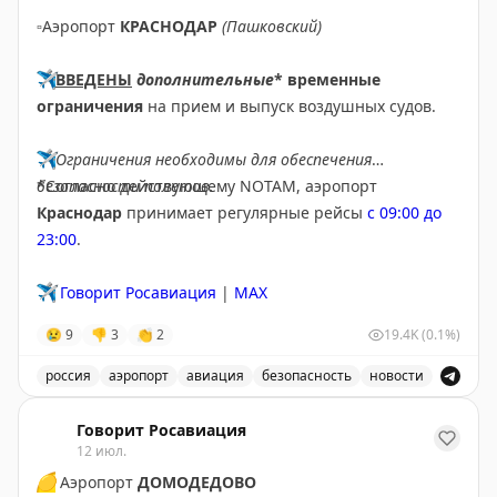
▫️
Аэропорт
КРАСНОДАР
(Пашковский)
✈️
ВВЕДЕНЫ
дополнительные
* временные
ограничения
на прием и выпуск воздушных судов.
✈️
Ограничения необходимы для обеспечения
безопасности полетов.
*Согласно действующему NOTAM, аэропорт
Краснодар
принимает регулярные рейсы
с 09:00 до
23:00
.
✈️
Говорит Росавиация
|
MAX
😢
9
👎
3
👏
2
19.4K
(0.1%)
россия
аэропорт
авиация
безопасность
новости
В аэропорту Краснодар введены дополнительные врем
Говорит Росавиация
12 июл.
🟡
Аэропорт
ДОМОДЕДОВО