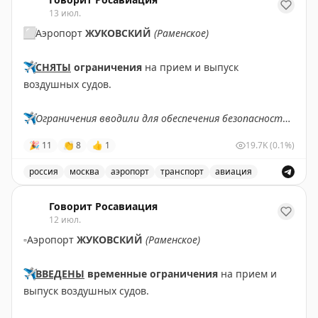
13 июл.
⬜️
Аэропорт
ЖУКОВСКИЙ
(Раменское)
✈️
СНЯТЫ
ограничения
на прием и выпуск
воздушных судов.
✈️
Ограничения вводили для обеспечения безопасности
полетов.
🎉
11
👏
8
👍
1
19.7K
(0.1%)
✈️
Говорит Росавиация
|
MAX
россия
москва
аэропорт
транспорт
авиация
Снятые ограничения на прием и выпуск воздушных су
Говорит Росавиация
12 июл.
▫️
Аэропорт
ЖУКОВСКИЙ
(Раменское)
✈️
ВВЕДЕНЫ
временные ограничения
на прием и
выпуск воздушных судов.