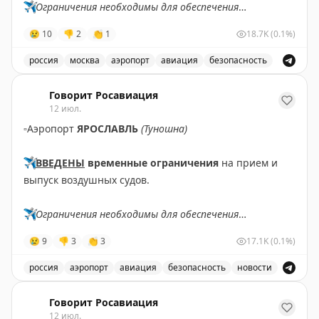
✈️
Ограничения необходимы для обеспечения
безопасности полетов.
😢
10
👎
2
👏
1
18.7K
(0.1%)
✈️
Говорит Росавиация
|
MАХ
россия
москва
аэропорт
авиация
безопасность
В аэропорту Жуковский введены временные ограничен
Говорит Росавиация
12 июл.
▫️
Аэропорт
ЯРОСЛАВЛЬ
(Туношна)
✈️
ВВЕДЕНЫ
временные ограничения
на прием и
выпуск воздушных судов.
✈️
Ограничения необходимы для обеспечения
безопасности полетов.
😢
9
👎
3
👏
3
17.1K
(0.1%)
✈️
Говорит Росавиация
|
МАХ
россия
аэропорт
авиация
безопасность
новости
В аэропорту Ярославля введены временные ограничен
Говорит Росавиация
12 июл.