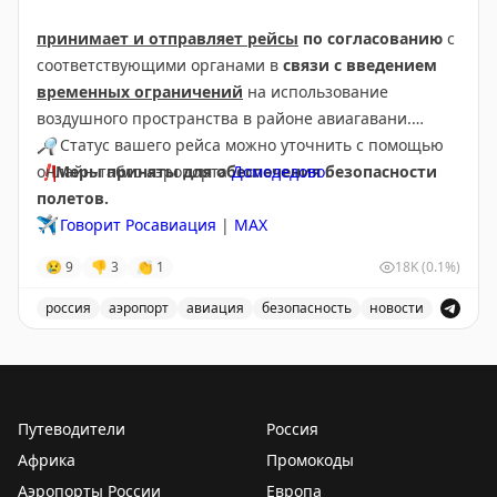
принимает и отправляет рейсы
по согласованию
с
соответствующими органами в
связи с введением
временных ограничений
на использование
воздушного пространства в районе авиагавани.
🔎
Статус вашего рейса можно уточнить с помощью
❗️
онлайн-табло аэропорта
Меры приняты для обеспечения безопасности
Домодедово
.
полетов.
✈️
Говорит Росавиация
|
МАХ
😢
9
👎
3
👏
1
18K
(0.1%)
россия
аэропорт
авиация
безопасность
новости
Аэропорт Домодедово принимает и отправляет рейсы
Путеводители
Россия
Африка
Промокоды
Аэропорты России
Европа