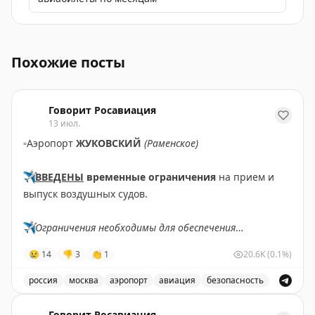
В аэропорту Внуково состоялась конференция, посвя
Похожие посты
Говорит Росавиация
13 июл.
▫️
Аэропорт
ЖУКОВСКИЙ
(Раменское)
✈️
ВВЕДЕНЫ
временные ограничения
на прием и
выпуск воздушных судов.
✈️
Ограничения необходимы для обеспечения
безопасности полетов.
😢
14
👎
3
👏
1
20.6K
(0.1%)
✈️
Говорит Росавиация
|
MАХ
россия
москва
аэропорт
авиация
безопасность
В аэропорту Жуковский введены временные ограничен
Говорит Росавиация