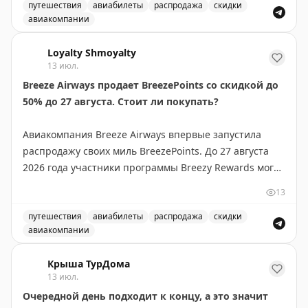
своей программе лояльности авиакомпании. Такие
путешествия
авиабилеты
распродажа
скидки
авиакомпании
предложения встречаются редко и позволяют
Выгодное предложение на перелеты в бизнес-классе в
значительно сэкономить на премиум-перелетах.
Loyalty Shmoyalty
Рекомендуется следить за подобными alert'ами, чтобы
13 июл.
не пропустить выгодные варианты бронирования.
Breeze Airways продает BreezePoints со скидкой до
50% до 27 августа. Стоит ли покупать?
Juan Ruiz
|
Original
Авиакомпания Breeze Airways впервые запустила
распродажу своих миль BreezePoints. До 27 августа
2026 года участники программы Breezy Rewards могут
покупать баллы со скидкой до 50%, снижая цену до
13
1,45¢ за балл (обычно 2,90¢). Скидка зависит от
объема: 1000 баллов без скидки, 2000-4000 — 30%,
путешествия
авиабилеты
распродажа
скидки
авиакомпании
5000-9000 — 40%, 10000+ — 50%. Баллы
Breeze Airways продает BreezePoints со скидкой до 50
действительны 24 месяца, но не истекают для
Крыша ТурДома
держателей карты Breeze Easy Visa. Тайлер Глатт
13 июл.
рекомендует покупать баллы только если вы найдете
Очередной день подходит к концу, а это значит
выгодные перелеты, где стоимость за балл