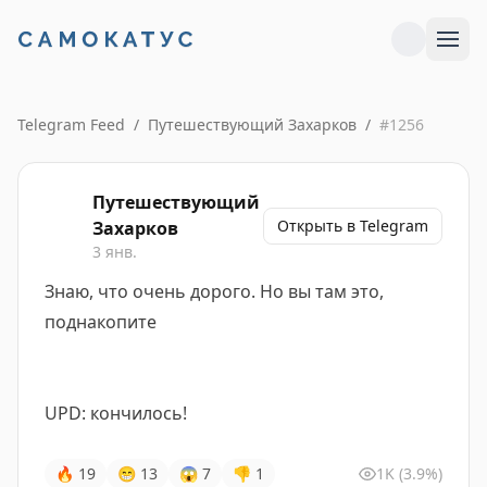
Telegram Feed
/
Путешествующий Захарков
/
#
1256
Путешествующий
Открыть в Telegram
Захарков
3 янв.
Знаю, что очень дорого. Но вы там это,
поднакопите
UPD: кончилось!
🔥
19
😁
13
😱
7
👎
1
1K
(3.9%)