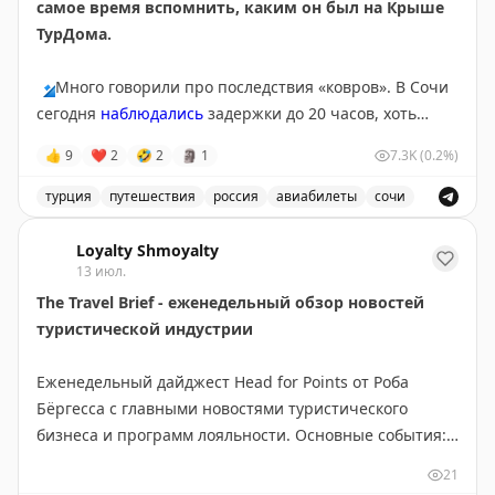
самое время вспомнить, каким он был на Крыше
превышает 1,45¢. На некоторых маршрутах баллы
ТурДома.
стоят до 2¢, что делает покупку выгодной. Перед
покупкой проверьте цены на сайте Breeze.
🔹
Много говорили про последствия «ковров». В Сочи
сегодня
наблюдались
задержки до 20 часов, хоть
Tyler Glatt
|
Original
полноценных ограничений там и не было с субботы.
👍
9
❤
2
🤣
2
🗿
1
7.3K
(0.2%)
Серьезные корректировки в графиках приводят к
тому, что пассажиры чаще
оформляют страховки
на
турция
путешествия
россия
авиабилеты
сочи
этот случай. Проверили, не врут ли цифры в
Обсуждение туристических новостей, включая задержки
федеральных СМИ,
опросом
на Крыше ТурДома. Рост
Loyalty Shmoyalty
подтверждают
13 июл.
и ваши голоса, и продажи
страховщики.
The Travel Brief - еженедельный обзор новостей
туристической индустрии
🔹
Другая тема, получившая много внимания в СМИ –
утром разбирались в
отравлении
более 50 туристов
Еженедельный дайджест Head for Points от Роба
из Ephesia Holiday Beach Club 5* в Турции. Уже во
Бёргесса с главными новостями туристического
второй половине дня Минздрав Турции
успокоил
, что
бизнеса и программ лояльности. Основные события:
все отдыхающие выписаны из больницы.
новое приложение British Airways требует доработки,
21
BA сменила поставщика наборов для Club World,