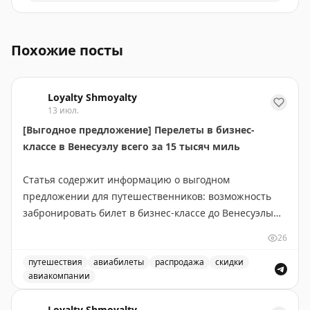
Дешевые авиабилеты в Сочи от Аэрофлота, распродаж
Похожие посты
Loyalty Shmoyalty
13 июл.
[Выгодное предложение] Перелеты в бизнес-
классе в Венесуэлу всего за 15 тысяч миль
Статья содержит информацию о выгодном
предложении для путешественников: возможность
забронировать билет в бизнес-классе до Венесуэлы
всего за 15 000 миль. Это отличная возможность для
26
тех, кто накопил достаточное количество миль в
своей программе лояльности авиакомпании. Такие
путешествия
авиабилеты
распродажа
скидки
авиакомпании
предложения встречаются редко и позволяют
Выгодное предложение на перелеты в бизнес-классе в
значительно сэкономить на премиум-перелетах.
Loyalty Shmoyalty