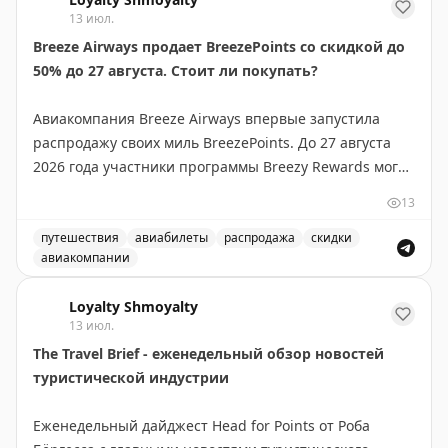
Рекомендуется следить за подобными alert'ами, чтобы
13 июл.
не пропустить выгодные варианты бронирования.
Breeze Airways продает BreezePoints со скидкой до
50% до 27 августа. Стоит ли покупать?
Juan Ruiz
|
Original
Авиакомпания Breeze Airways впервые запустила
распродажу своих миль BreezePoints. До 27 августа
2026 года участники программы Breezy Rewards могут
покупать баллы со скидкой до 50%, снижая цену до
13
1,45¢ за балл (обычно 2,90¢). Скидка зависит от
объема: 1000 баллов без скидки, 2000-4000 — 30%,
путешествия
авиабилеты
распродажа
скидки
авиакомпании
5000-9000 — 40%, 10000+ — 50%. Баллы
Breeze Airways продает BreezePoints со скидкой до 50
действительны 24 месяца, но не истекают для
Loyalty Shmoyalty
держателей карты Breeze Easy Visa. Тайлер Глатт
13 июл.
рекомендует покупать баллы только если вы найдете
The Travel Brief - еженедельный обзор новостей
выгодные перелеты, где стоимость за балл
туристической индустрии
превышает 1,45¢. На некоторых маршрутах баллы
стоят до 2¢, что делает покупку выгодной. Перед
Еженедельный дайджест Head for Points от Роба
покупкой проверьте цены на сайте Breeze.