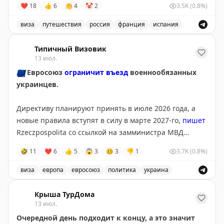
❤
18
👍
6
👏
4
🤡
2
3.5K
(0.8%)
Испания — 17 июля,
Франция — 23 июля,
виза
путешествия
россия
франция
испания
Великобритания — 14 августа.
Запись о слотопаде в визовые центры Испании, Франц
Типичный Визовик
Пошёл дальше разгребать этот слотопад.
13 июл.
Вопросы, запросы, записи — всё сюда:
🇪🇺
Евросоюз
ограничит въезд
военнообязанных
📲
@matrasssi
украинцев.
Stay tuned!
Директиву планируют принять в июле 2026 года, а
Подписаться на Матрассы
новые правила вступят в силу в марте 2027-го,
пишет
Rzeczpospolita со ссылкой на замминистра МВД
Польши Мацея Душчика.
🤣
11
❤
6
👍
5
😱
3
🥴
3
👎
1
3.7K
(0.8%)
Для въезда и получения временной защиты
виза
европа
евросоюз
политика
украина
потребуется подтверждение освобождения или
Евросоюз планирует ограничить въезд военнообязанны
отсрочки от мобилизации. По данным издания,
Крыша ТурДома
изменения поддерживает Польша, а инициатором
13 июл.
выступил Киев.
Очередной день подходит к концу, а это значит