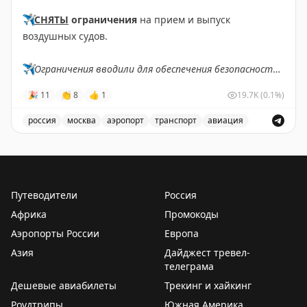
Holidays до вторника, новый лаунж Air France в
✈️
СНЯТЫ
ограничения
на прием и выпуск
Heathrow Terminal 4. Рекомендуется подписаться на
воздушных судов.
еженедельную рассылку для получения полной
информации о лучших предложениях отелей и
✈️
Ограничения вводили для обеспечения безопасности
авиакомпаний.
полетов.
🎉
11
👏
8
👍
1
19.7K
(0.1%)
Rob Burgess
|
Original
✈️
Говорит Росавиация
|
MAX
россия
москва
аэропорт
транспорт
авиация
Снятые ограничения на прием и выпуск воздушных су
Путеводители
Россия
Африка
Промокоды
Аэропорты России
Европа
Азия
Дайджест тревел-
телеграма
Дешевые авиабилеты
Трекинг и хайкинг
Роудтрипы
Южная Америка