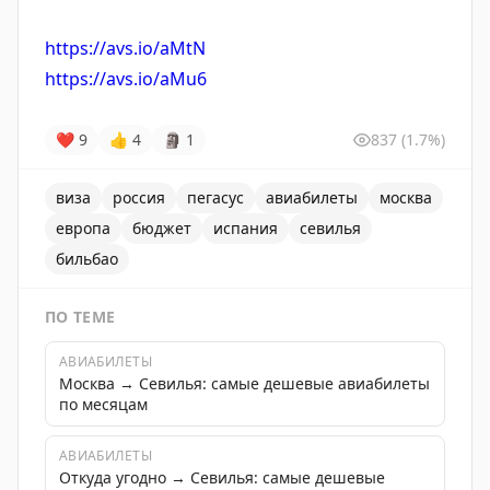
https://avs.io/aMtN
https://avs.io/aMu6
❤
9
👍
4
🗿
1
837
(1.7%)
виза
россия
пегасус
авиабилеты
москва
европа
бюджет
испания
севилья
бильбао
ПО ТЕМЕ
АВИАБИЛЕТЫ
Москва → Севилья: самые дешевые авиабилеты
по месяцам
АВИАБИЛЕТЫ
Откуда угодно → Севилья: самые дешевые