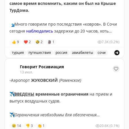
самое время вспомнить, каким он был на Крыше
@tipical_vizovik
ТурДома.
🔹
Много говорили про последствия «ковров». В Сочи
сегодня
наблюдались
задержки до 20 часов, хоть
полноценных ограничений там и не было с субботы.
👍
9
❤
2
🤣
2
🗿
1
7.3K
(0.2%)
Серьезные корректировки в графиках приводят к
тому, что пассажиры чаще
оформляют страховки
на
турция
путешествия
россия
авиабилеты
сочи
этот случай. Проверили, не врут ли цифры в
Обсуждение туристических новостей, включая задержки
федеральных СМИ,
опросом
на Крыше ТурДома. Рост
Говорит Росавиация
подтверждают
13 июл.
и ваши голоса, и продажи
страховщики.
▫️
Аэропорт
ЖУКОВСКИЙ
(Раменское)
🔹
Другая тема, получившая много внимания в СМИ –
✈️
ВВЕДЕНЫ
временные ограничения
на прием и
утром разбирались в
отравлении
более 50 туристов
выпуск воздушных судов.
из Ephesia Holiday Beach Club 5* в Турции. Уже во
второй половине дня Минздрав Турции
успокоил
, что
✈️
Ограничения необходимы для обеспечения
все отдыхающие выписаны из больницы.
безопасности полетов.
😢
14
👎
3
👏
1
20.6K
(0.1%)