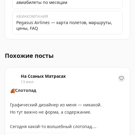
авиабилеты по месяцам
АВИАКОМПАНИЯ
Pegasus Airlines — карта полетов, маршруты,
цены, FAQ
Найдены дешевые авиабилеты из Москвы в Севилью или
Похожие посты
На Ссаных Матрасах
13 июл.
🍂
Слотопад
Графический дизайнер из меня — никакой.
Но тут важно не форма, а содержание.
Сегодня какой-то волшебный слотопад.
Записал своих путешественников в визовые центры: