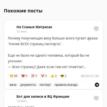
Проездной документ лица без гражданства в России и
Похожие посты
На Ссаных Матрасах
12 июл.
Почему получающих визу больше всего пугает фраза:
"Копия ВСЕХ страниц паспорта".
Ещё не было ни одного человека, который бы не
уточнял:
— Всех страниц? Даже если там нет отметок?
— Да, всех страниц. Иначе, как узнать, что там нет
😁
88
❤
9
💯
5
🤡
5
👍
3
😎
2
3.6K
(3.1%)
отметок.
виза
документы
паспорт
правила въезда
Вам жалко?
Обсуждение требований к получению визы, в частнос
Бот для записи в ВЦ Франции
12 июл.