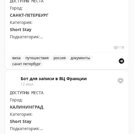
ДОСТУПНЫ МЕСТА
Город:
САНКТ-ПЕТЕРБУРГ
Категория:
Short Stay
Подкатегория:
PRIME TIME (65 euros) Short Stay All kind of other
118
short stay visas
виза
путешествия
россия
документы
санкт петербург
Доступны даты:
Доступные места для короткого пребывания в Санкт-
📆
28.09.2026 (1 шт.): 16:10
Бот для записи в ВЦ Франции
📆
29.09.2026 (2 шт.): 16:10, 16:20
12 июл.
ДОСТУПНЫ МЕСТА
Всего свободных мест:
3
Город:
КАЛИНИНГРАД
Категория:
Short Stay
Подкатегория: