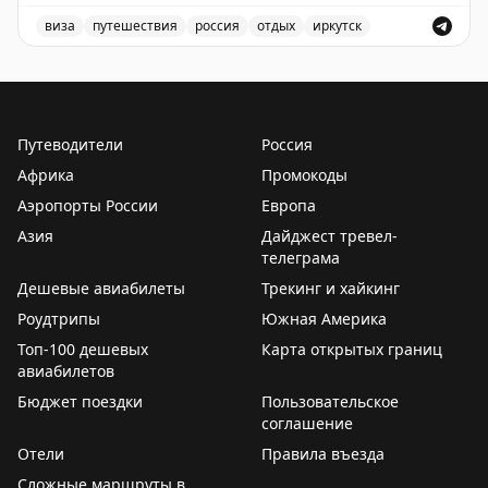
Доступны даты:
виза
путешествия
россия
отдых
иркутск
📆
28.09.2026 (3 шт.): 10:00, 12:00, 9:00
Доступные места в Иркутске для короткого отдыха, ви
Всего свободных мест:
3
Путеводители
Россия
Африка
Промокоды
Аэропорты России
Европа
Азия
Дайджест тревел-
телеграма
Дешевые авиабилеты
Трекинг и хайкинг
Роудтрипы
Южная Америка
Топ-100 дешевых
Карта открытых границ
авиабилетов
Бюджет поездки
Пользовательское
соглашение
Отели
Правила въезда
Сложные маршруты в