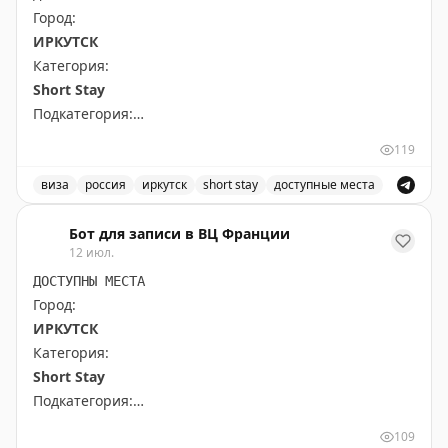
📲
@matrasssi
Город:
ИРКУТСК
Stay tuned!
Категория:
Подписаться на Матрассы
Short Stay
Подкатегория:
All kind of other short stay visas
119
Доступны даты:
виза
россия
иркутск
short stay
доступные места
📆
28.09.2026 (3 шт.): 10:00, 12:00, 9:00
Доступные места для получения визы в Иркутске, кате
Бот для записи в ВЦ Франции
12 июл.
Всего свободных мест:
3
ДОСТУПНЫ МЕСТА
Город:
ИРКУТСК
Категория:
Short Stay
Подкатегория:
All kind of other short stay visas
109