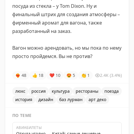
посуда из стекла – у Tom Dixon. Ну и
финальный штрих для создания атмосферы –
фирменный аромат для вагона, также
разработанный на заказ.
Вагон можно арендовать, но мы пока по нему
просто пройдемся. Вы не против?
❤‍🔥
48
👍
18
❤
10
😍
5
👏
1
2.4K
(3.4%)
люкс
россия
культура
рестораны
поезда
история
дизайн
баз лурман
арт деко
ПО ТЕМЕ
АВИАБИЛЕТЫ
Откуда угодно → Китай: самые дешевые