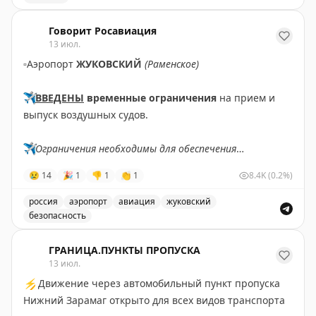
Введены временные ограничения на прием и выпуск в
Видеообзор номера и детали – в комментариях
Говорит Росавиация
13 июл.
▫️
Аэропорт
ЖУКОВСКИЙ
(Раменское)
✈️
ВВЕДЕНЫ
временные ограничения
на прием и
выпуск воздушных судов.
✈️
Ограничения необходимы для обеспечения
безопасности полетов.
😢
14
🎉
1
👎
1
👏
1
8.4K
(0.2%)
✈️
Говорит Росавиация
|
MАХ
россия
аэропорт
авиация
жуковский
безопасность
В аэропорту Жуковский введены временные ограничен
ГРАНИЦА.ПУНКТЫ ПРОПУСКА
13 июл.
⚡
Движение через автомобильный пункт пропуска
Нижний Зарамаг открыто для всех видов транспорта