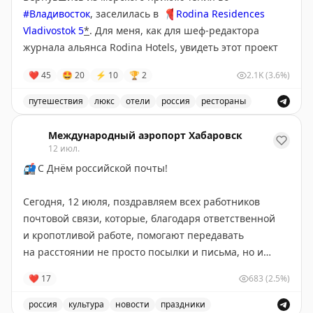
#Владивосток
, заселилась в
📍
Rodina Residences
Vladivostok 5
*
. Для меня, как для шеф-редактора
журнала альянса Rodina Hotels, увидеть этот проект
вживую было почти как пойти на кинопремьеру в
❤
45
🤩
20
⚡
10
🏆
2
2.1K
(3.6%)
Каннах: планка задрана до космоса.
путешествия
люкс
отели
россия
рестораны
На пороге номера у меня зависла матрица. Пришла в
Отель Rodina Residences Vladivostok 5* - шесть звезд
себя у панорамного окна с видом на бухту, в одной
Международный аэропорт Хабаровск
руке бокал вина, в другой клубника, на мне –
12 июл.
идеальный халат, из которого можно шить свадебное
📬
С Днём российской почты!
платье.
Команда отеля словно взяла протокол сервиса пять
Сегодня, 12 июля, поздравляем всех работников
звезд и применила его под девизом «сделай лучше».
почтовой связи, которые, благодаря ответственной
и кропотливой работе, помогают передавать
Что я не ожидала увидеть, а это было:
на расстоянии не просто посылки и письма, но и
- стайлер для волос
радость, хорошее настроение, счастье, заключенное
❤
17
683
(2.5%)
- отпариватель
в этих посланиях
💌
- японский унитаз
россия
культура
новости
праздники