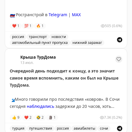
🇷🇺
Росгранстрой в
Telegram
|
MAX
❤
1
💯
1
🔥
1
505
(0.6%)
россия
транспорт
новости
автомобильный пункт пропуска
нижний зарамаг
Движение через автомобильный пункт пропуска Нижни
Крыша ТурДома
13 июл.
Очередной день подходит к концу, а это значит
самое время вспомнить, каким он был на Крыше
ТурДома.
🔹
Много говорили про последствия «ковров». В Сочи
сегодня
наблюдались
задержки до 20 часов, хоть
полноценных ограничений там и не было с субботы.
👍
9
❤
2
🤣
2
🗿
1
7.3K
(0.2%)
Серьезные корректировки в графиках приводят к
тому, что пассажиры чаще
оформляют страховки
на
турция
путешествия
россия
авиабилеты
сочи