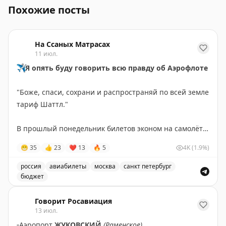
Похожие посты
На Ссаных Матрасах
11 июл.
✈️
Я опять буду говорить всю правду об Аэрофлоте
"Боже, спаси, сохрани и распространяй по всей земле
тариф Шаттл."
В прошлый понедельник билетов эконом на самолёте
из Петербурга в Москву не было совсем.
😁
35
👍
23
❤
13
🔥
5
4K
(1.9%)
Тошнит, когда слышу "от слова совсем" — совсем уже
и слово, и усиление само по себе. Не надо усиливать
россия
авиабилеты
москва
санкт петербург
усиление.
бюджет
Пост о личном опыте покупки билетов на самолёт из 
Во вторник утренние и дневные рейсы появились, но
Говорит Росавиация
13 июл.
по цене от 25 000 ₽.
▫️
Аэропорт
ЖУКОВСКИЙ
(Раменское)