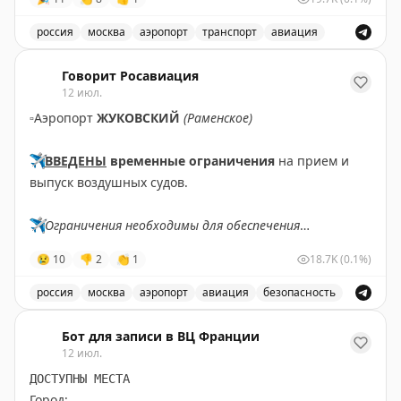
✈️
Говорит Росавиация
|
MAX
россия
москва
аэропорт
транспорт
авиация
Снятые ограничения на прием и выпуск воздушных су
Говорит Росавиация
12 июл.
▫️
Аэропорт
ЖУКОВСКИЙ
(Раменское)
✈️
ВВЕДЕНЫ
временные ограничения
на прием и
выпуск воздушных судов.
✈️
Ограничения необходимы для обеспечения
безопасности полетов.
😢
10
👎
2
👏
1
18.7K
(0.1%)
✈️
Говорит Росавиация
|
MАХ
россия
москва
аэропорт
авиация
безопасность
В аэропорту Жуковский введены временные ограничен
Бот для записи в ВЦ Франции
12 июл.
ДОСТУПНЫ МЕСТА
Город: