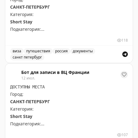
САНКТ-ПЕТЕРБУРГ
Категория:
Short Stay
Подкатегория:
PRIME TIME (65 euros) Short Stay All kind of other
118
short stay visas
виза
путешествия
россия
документы
санкт петербург
Доступны даты:
Доступные места для короткого пребывания в Санкт-
📆
28.09.2026 (1 шт.): 16:10
Бот для записи в ВЦ Франции
📆
29.09.2026 (2 шт.): 16:10, 16:20
12 июл.
ДОСТУПНЫ МЕСТА
Всего свободных мест:
3
Город:
САНКТ-ПЕТЕРБУРГ
Категория:
Short Stay
Подкатегория:
PRIME TIME (65 euros) Short Stay All kind of other
107