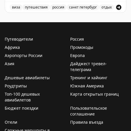
short stay visas
виза
путешествия
россия
санкт петербург
отдых
Доступны даты:
Доступные места в Санкт-Петербурге для короткого от
📆
28.09.2026 (1 шт.): 16:10
📆
29.09.2026 (2 шт.): 16:10, 16:20
Путеводители
Россия
Всего свободных мест:
3
Африка
Промокоды
Аэропорты России
Европа
Азия
Дайджест тревел-
телеграма
Дешевые авиабилеты
Трекинг и хайкинг
Роудтрипы
Южная Америка
Топ-100 дешевых
Карта открытых границ
авиабилетов
Бюджет поездки
Пользовательское
соглашение
Отели
Правила въезда
Сложные маршруты в