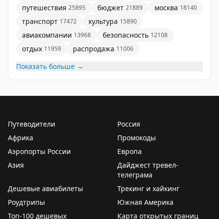
путешествия
бюджет
москва
25895
21889
18140
транспорт
культура
17472
15890
авиакомпании
безопасность
13968
12108
отдых
распродажа
11959
11006
Показать больше →
Путеводители
Россия
Африка
Промокоды
Аэропорты России
Европа
Азия
Дайджест тревел-
телеграма
Дешевые авиабилеты
Трекинг и хайкинг
Роудтрипы
Южная Америка
Топ-100 дешевых
Карта открытых границ