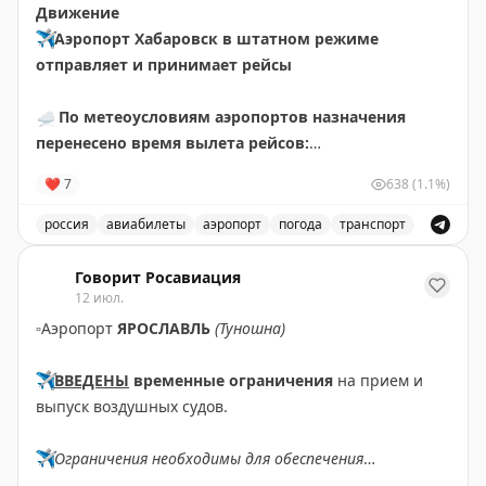
Движение
✈️
Аэропорт Хабаровск в штатном режиме
отправляет и принимает рейсы
☁️
По метеоусловиям аэропортов назначения
перенесено время вылета рейсов:
🟡
НИ411 Хабаровск – Чегдомын за 10 июля.
❤
7
638
(1.1%)
Ожидаемое время отправления – 14 июля в 12.30
🟡
НИ411 Хабаровск – Чегдомын. Ожидаемое время
россия
авиабилеты
аэропорт
погода
транспорт
отправления – 15 июля в 10.35
Обновления о рейсах и погоде в аэропорту Хабаровск
Говорит Росавиация
✍🏼
Авиакомпаниями перенесено время вылета
12 июл.
рейсов:
▫️
Аэропорт
ЯРОСЛАВЛЬ
(Туношна)
🟡
НИ469 Хабаровск – Богородское за 10, 13 июля.
Информация о времени вылета – 10.10
✈️
ВВЕДЕНЫ
временные ограничения
на прием и
🟡
НИ419 Хабаровск – Охотск за 11, 12, 13 июля.
выпуск воздушных судов.
Информация о времени вылета – 10.10
🟡
НИ401 Хабаровск – Николаевск-на-Амуре – Охотск
✈️
Ограничения необходимы для обеспечения
за 12, 13 июля. Информация о времени вылета – 10.10
безопасности полетов.