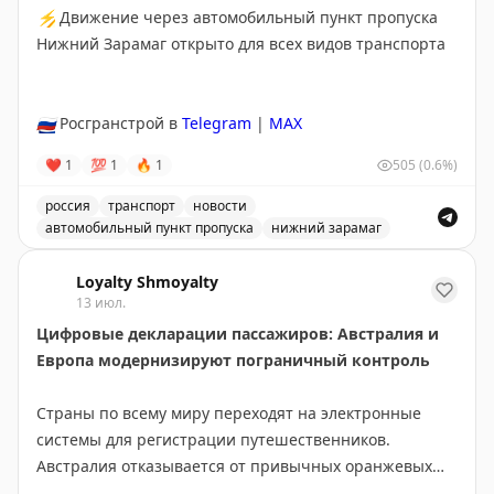
⚡
Движение через автомобильный пункт пропуска
Нижний Зарамаг открыто для всех видов транспорта
🇷🇺
Росгранстрой в
Telegram
|
MAX
❤
1
💯
1
🔥
1
505
(0.6%)
россия
транспорт
новости
автомобильный пункт пропуска
нижний зарамаг
Движение через автомобильный пункт пропуска Нижни
Loyalty Shmoyalty
13 июл.
Цифровые декларации пассажиров: Австралия и
Европа модернизируют пограничный контроль
Страны по всему миру переходят на электронные
системы для регистрации путешественников.
Австралия отказывается от привычных оранжевых
бумажных карточек прибытия в пользу цифровой