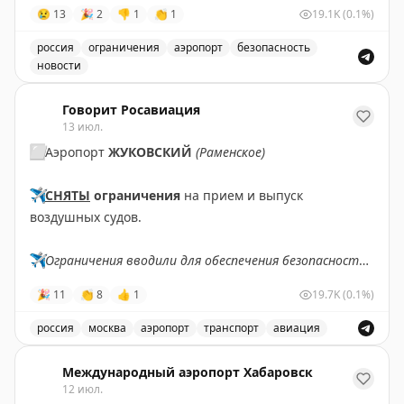
требует значительных инвестиций и времени.
😢
13
🎉
2
👎
1
👏
1
19.1K
(0.1%)
россия
ограничения
аэропорт
безопасность
2PAXfly
|
Traveling For Miles
новости
Введены временные ограничения на прием и выпуск в
Говорит Росавиация
13 июл.
⬜️
Аэропорт
ЖУКОВСКИЙ
(Раменское)
✈️
СНЯТЫ
ограничения
на прием и выпуск
воздушных судов.
✈️
Ограничения вводили для обеспечения безопасности
полетов.
🎉
11
👏
8
👍
1
19.7K
(0.1%)
✈️
Говорит Росавиация
|
MAX
россия
москва
аэропорт
транспорт
авиация
Снятые ограничения на прием и выпуск воздушных су
Международный аэропорт Хабаровск
12 июл.