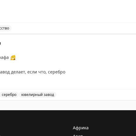
сство
атым другом в состоянии эйфории, сделанный Хельмут
м
ирафа
😁
вод делает, если что, серебро
серебро
ювелирный завод
афа - серебро от Костромского Ювелирного Завода.
Африка