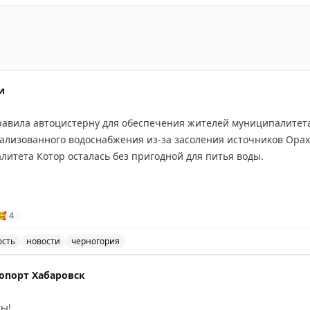
лагает бесплатные пробные занятия по сербскому языку
и
вила автоцистерну для обеспечения жителей муниципалитета 
ализованного водоснабжения из-за засоления источников Орах
литета Котор осталась без пригодной для питья воды.
🥰
4
ость
новости
черногория
ет обеспечить питьевой водой жителей муниципалитета
опорт Хабаровск
ты!