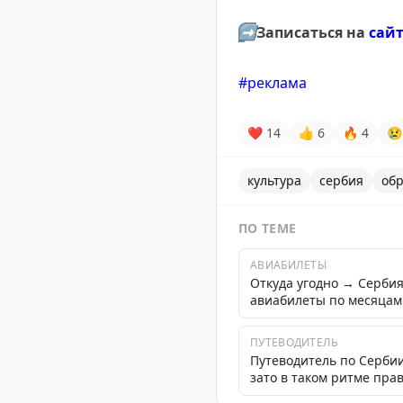
➡
Записаться на
сай
#реклама
❤
14
👍
6
🔥
4
😢
культура
сербия
об
ПО ТЕМЕ
АВИАБИЛЕТЫ
Откуда угодно → Серби
авиабилеты по месяцам
ПУТЕВОДИТЕЛЬ
Путеводитель по Сербии
зато в таком ритме пра