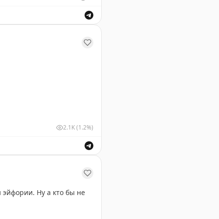
роект — посетил все 50
имо штатов, он побывал в
тов — Мэн с его живописным
ая двухэтажный туалет и巨альную синюю статую мустанг
и возможностей для
2.1K
(1.2%)
эйфории. Ну а кто бы не