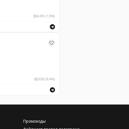
4.9K
(1.9%)
ом Ньютоном.
358
(8.4%)
Промокоды