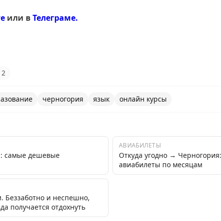
те
или в
Телеграме.
2
разование
черногория
язык
онлайн курсы
АВИАБИЛЕТЫ
я: самые дешевые
Откуда угодно → Черногория
авиабилеты по месяцам
. Беззаботно и неспешно,
вда получается отдохнуть