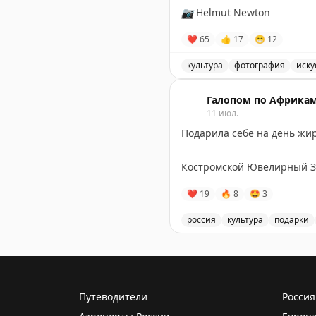
📷
Helmut Newton
❤
65
👍
17
😁
12
культура
фотография
иску
Интимный снимок с полос
Галопом по Африка
11 июл.
Подарила себе на день ж
Костромской Ювелирный За
❤
19
🔥
8
🤩
3
россия
культура
подарки
Подарок себе на день жир
Путеводители
Россия