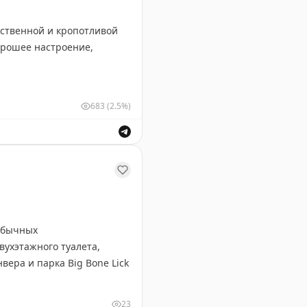
тственной и кропотливой
683
(2.5%)
очтовой связи за их труд.
еобычных
вухэтажного туалета,
вера и парка Big Bone Lick
23