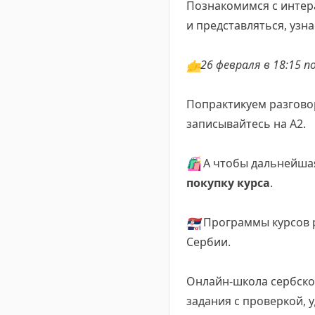
Познакомимся с интер
и представляться, узн
👉
26 февраля в 18:15
п
Попрактикуем разговор
записывайтесь на А2.
🛍
А чтобы дальнейшая
покупку курса
.
🇷🇸
Программы курсов р
Сербии.
Онлайн-школа сербско
задания с проверкой, 