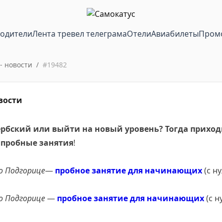
водители
Лента тревел телеграма
Отели
Авиабилеты
Пром
- новости
/
#
19482
вости
ербский или выйти на новый уровень? Тогда
приход
 пробные занятия
!
о Подгорице
—
пробное занятие для начинающих
(с н
о Подгорице
—
пробное занятие для начинающих
(с н