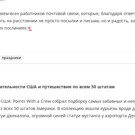
ляем всех работников почтовой связи, которые, благодаря отве
их посланиях
💌
, стабильной бесперебойной работы
💛
праздники
сийской почты и выражение благодарности работникам п
тельности США и путешествие по всем 50 штатам
США: Points With a Crew собрал подборку самых забавных и н
 всех 50 штатов Америки. В коллекцию вошли курьёзы вроде д
уи джекалопа, огромной синей статуи мустанга у аэропорта Ден