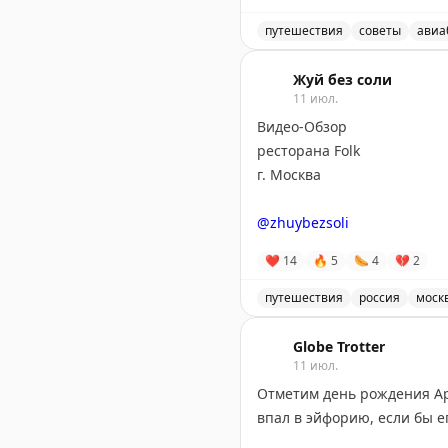
В то же время австралийск
штатов США за 35 лет. Его
путешествия
советы
авиа
Вашингтоне, Гуаме, Пуэрто
Самые необычные и забав
побережьем и отличным к
Жуй без соли
11 июл.
Видео-Обзор
Эти истории показывают, ч
ресторана Folk
серьёзных путешественнико
г. Москва
Points With a Crew
|
Wild Ab
@zhuybezsoli
❤
14
🔥
5
🌭
4
💔
2
путешествия
россия
моск
Видео-обзор ресторана Fol
Globe Trotter
11 июл.
Отметим день рождения Ар
впал в эйфорию, если бы е