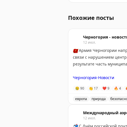
Онлайн-школа Frendi пред
Похожие посты
Черногория - новост
12 июл.
🇲🇪
Армия Черногории напра
связи с нарушением центр
результате часть муниципа
Черногория-Новости
😢
90
👏
17
❤
9
🔥
4
европа
природа
безопасн
Армия Черногории помога
Международный аэр
12 июл.
📬
С Днём российской поч