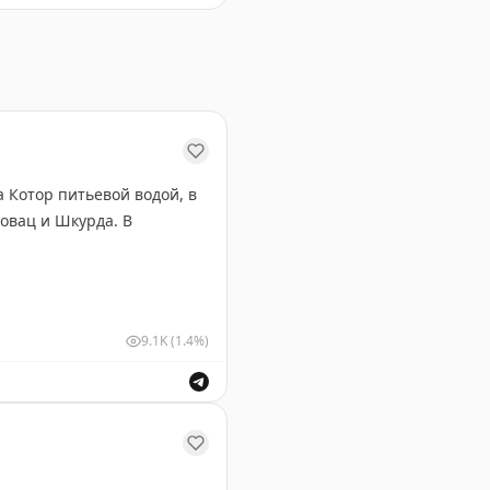
. Пробные занятия пройдут 25 и 26 февраля.
Котор питьевой водой, в
овац и Шкурда. В
9.1K
(1.4%)
 Котор, пострадавших от нарушения водоснабжения из