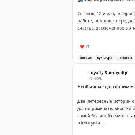
Сегодня, 12 июля, поздрав
работе, помогают передавать на расстоянии не просто посылки и письма, но и радость, хорошее настроение,
счастье, заключенное в эт
Желаем крепкого здоровья
❤
17
📸
Андрей Лавринович
россия
культура
новости
Поздравление с Днём рос
Loyalty Shmoyalty
11 июл.
Необычные достопримеча
Две интересные истории о 
достопримечательностей из
самой большой в мире стат
в Кентукки.