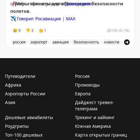
❗️
онлайн-табло аэропорта
Меры приняты для обеспечения безопасности
Домодедово
.
полетов.
✈️
Говорит Росавиация
|
МАХ
😢
9
👎
3
👏
1
18K
(0.1%)
россия
аэропорт
авиация
безопасность
новости
Аэропорт Домодедово принимает и отправляет рейсы
Путеводители
Россия
Африка
Промокоды
Аэропорты России
Европа
Азия
Дайджест тревел-
телеграма
Дешевые авиабилеты
Трекинг и хайкинг
Роудтрипы
Южная Америка
Топ-100 дешевых
Карта открытых границ