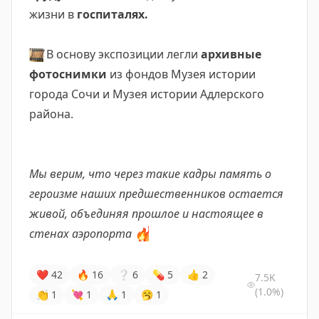
жизни в
госпиталях.
🎞
В основу экспозиции легли
архивные
фотоснимки
из фондов Музея истории
города Сочи и Музея истории Адлерского
района.
Мы верим, что через такие кадры память о
героизме наших предшественников остается
живой, объединяя прошлое и настоящее в
стенах аэропорта
🔥
❤
42
🔥
16
❔
6
💊
5
👍
2
7.5K
(1.0%)
👏
1
💘
1
🙏
1
🥱
1