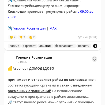
✈️
Ограничения необходимы для обеспечения
безопасности полетов.
*Согласно действующему NOTAM, аэропорт
🔹
Новый атрибут автотуриста этим летом – канистры
Краснодар
принимает регулярные рейсы
с 09:00 до
– обнаружен уже в Абхазии. Но
хитрый план
взять с
23:00
.
собой топливо, чтобы залить в бак на обратном пути,
не срабатывает. Ввести бензин в соседнюю страну
✈️
Говорит Росавиация
|
MAX
проще, чем вернуть обратно.
😢
9
👎
3
👏
2
19.4K
(0.1%)
@tourdom
россия
аэропорт
авиация
безопасность
новости
В аэропорту Краснодар введены дополнительные врем
Говорит Росавиация
12 июл.
🟡
Аэропорт
ДОМОДЕДОВО
принимает и отправляет рейсы
по согласованию
с
соответствующими органами в
связи с введением
временных ограничений
на использование
воздушного пространства в районе авиагавани.
🔎
Статус вашего рейса можно уточнить с помощью