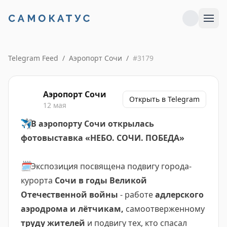
Telegram Feed
/
Аэропорт Сочи
/
#
3179
Аэропорт Сочи
Открыть в Telegram
12 мая
✈️
В аэропорту Сочи открылась
фотовыставка «НЕБО. СОЧИ. ПОБЕДА»
🗓
Экспозиция посвящена подвигу города-
курорта
Сочи в годы Великой
Отечественной войны
- работе
адлерского
аэродрома и лётчикам,
самоотверженному
труду жителей
и подвигу тех, кто спасал