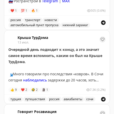
🇷🇺
Росгранстрой в
Telegram
|
MAX
❤
1
💯
1
🔥
1
505
(0.6%)
россия
транспорт
новости
автомобильный пункт пропуска
нижний зарамаг
Движение через автомобильный пункт пропуска Нижни
Крыша ТурДома
13 июл.
Очередной день подходит к концу, а это значит
самое время вспомнить, каким он был на Крыше
ТурДома.
🔹
Много говорили про последствия «ковров». В Сочи
сегодня
наблюдались
задержки до 20 часов, хоть
полноценных ограничений там и не было с субботы.
👍
9
❤
2
🤣
2
🗿
1
7.3K
(0.2%)
Серьезные корректировки в графиках приводят к
тому, что пассажиры чаще
оформляют страховки
на
турция
путешествия
россия
авиабилеты
сочи
этот случай. Проверили, не врут ли цифры в
Обсуждение туристических новостей, включая задержки
федеральных СМИ,
опросом
на Крыше ТурДома. Рост
Говорит Росавиация