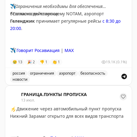
✈️
Ограничения необходимы для обеспечения
безопасности полетов.
*Согласно действующему NOTAM, аэропорт
Геленджик
принимает регулярные рейсы
с 8:30 до
20:00
.
✈️
Говорит Росавиация
|
MAX
😢
13
🎉
2
👎
1
👏
1
19.1K
(0.1%)
россия
ограничения
аэропорт
безопасность
новости
Введены временные ограничения на прием и выпуск в
ГРАНИЦА.ПУНКТЫ ПРОПУСКА
13 июл.
⚡
Движение через автомобильный пункт пропуска
Нижний Зарамаг открыто для всех видов транспорта