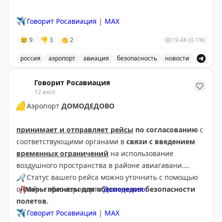
🌧
Сегодня в Хабаровске до 27°C, осадки
Ветер южный, 2 – 3 м/с
✈️
Говорит Росавиация
|
MAX
Закат в 20.59
😢
9
👎
3
👏
2
19.4K
(0.1%)
🔗
Остаемся с вами на связи на всех ресурсах.
россия
аэропорт
авиация
безопасность
новости
Подписывайтесь на наш канал в MAX
В аэропорту Краснодар введены дополнительные врем
Говорит Росавиация
12 июл.
🟡
Аэропорт
ДОМОДЕДОВО
принимает и отправляет рейсы
по согласованию
с
соответствующими органами в
связи с введением
временных ограничений
на использование
воздушного пространства в районе авиагавани.
🔎
Статус вашего рейса можно уточнить с помощью
❗️
онлайн-табло аэропорта
Меры приняты для обеспечения безопасности
Домодедово
.
полетов.
✈️
Говорит Росавиация
|
МАХ