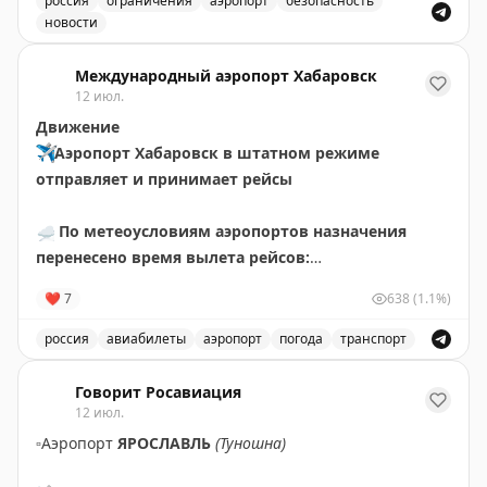
россия
ограничения
аэропорт
безопасность
новости
Введены временные ограничения на прием и выпуск в
Международный аэропорт Хабаровск
12 июл.
Движение
✈️
Аэропорт Хабаровск в штатном режиме
отправляет и принимает рейсы
☁️
По метеоусловиям аэропортов назначения
перенесено время вылета рейсов:
🟡
НИ411 Хабаровск – Чегдомын за 10 июля.
❤
7
638
(1.1%)
Ожидаемое время отправления – 14 июля в 12.30
🟡
НИ411 Хабаровск – Чегдомын. Ожидаемое время
россия
авиабилеты
аэропорт
погода
транспорт
отправления – 15 июля в 10.35
Обновления о рейсах и погоде в аэропорту Хабаровск
Говорит Росавиация
✍🏼
Авиакомпаниями перенесено время вылета
12 июл.
рейсов:
▫️
Аэропорт
ЯРОСЛАВЛЬ
(Туношна)
🟡
НИ469 Хабаровск – Богородское за 10, 13 июля.