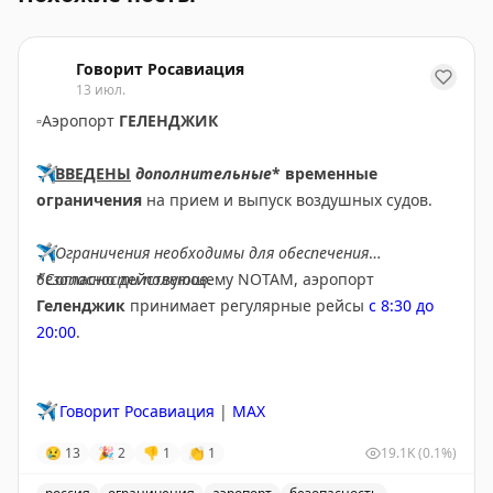
Говорит Росавиация
13 июл.
▫️
Аэропорт
ГЕЛЕНДЖИК
✈️
ВВЕДЕНЫ
дополнительные
* временные
ограничения
на прием и выпуск воздушных судов.
✈️
Ограничения необходимы для обеспечения
безопасности полетов.
*Согласно действующему NOTAM, аэропорт
Геленджик
принимает регулярные рейсы
с 8:30 до
20:00
.
✈️
Говорит Росавиация
|
MAX
😢
13
🎉
2
👎
1
👏
1
19.1K
(0.1%)