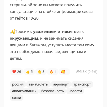
стерильной зоне вы можете получить
консультацию на стойке информации слева
от гейтов 19-20.
🙏
Просим
с уважением относиться к
окружающим
, и не занимать сидения
вещами и багажом, уступать места тем кому
это необходимо: пожилым, женщинам и
детям.
❤
26
👍
5
👏
3
🔥
1
🥰
1
5.8K
(0.6%)
россия
авиабилеты
аэропорт
транспорт
авиакомпании
безопасность
новости
соши