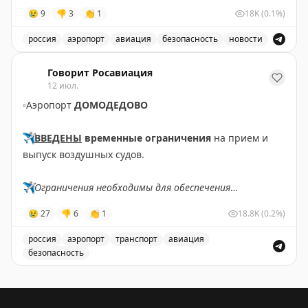
😢
9
👎
3
👏
1
18K
(0.1%)
россия
аэропорт
авиация
безопасность
новости
Аэропорт Домодедово принимает и отправляет рейсы
Говорит Росавиация
12 июл.
▫️
Аэропорт
ДОМОДЕДОВО
✈️
ВВЕДЕНЫ
временные ограничения
на прием и
выпуск воздушных судов.
✈️
Ограничения необходимы для обеспечения
безопасности полетов.
😢
27
👎
6
👏
1
18.8K
(0.2%)
✈️
Говорит Росавиация
|
MАХ
россия
аэропорт
транспорт
авиация
безопасность
Введены временные ограничения на прием и выпуск 