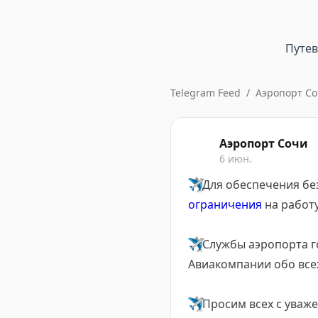
Путе
Telegram Feed
/
Аэропорт С
Аэропорт Сочи
6 июн.
✈️
Для обеспечения бе
ограничения
на работу
✈️
Службы аэропорта г
Авиакомпании обо все
✈️
Просим всех с уваж