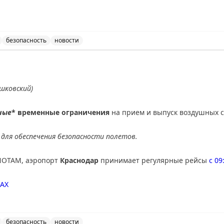
АХ
безопасность
новости
ведены временные ограничения на прием и выпуск возду
шковский)
ные
* временные ограничения
на прием и выпуск воздушных с
для обеспечения безопасности полетов.
NOTAM, аэропорт
Краснодар
принимает регулярные рейсы
с 09
AX
безопасность
новости