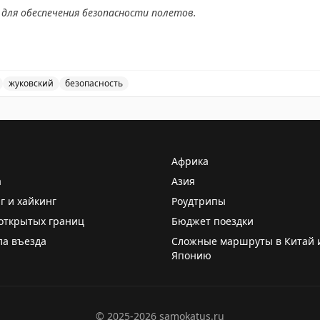
для обеспечения безопасности полетов.
АХ
жуковский
безопасность
ведены временные ограничения на прием и выпуск возд
Африка
а
Азия
г и хайкинг
Роудтрипы
открытых границ
Бюджет поездки
ла въезда
Сложные маршруты в Китай 
Японию
©
2025-2026
samokatus.ru