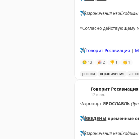
✈️
Ограничения необходимы 
*Согласно действующему 
✈️
Говорит Росавиация
|
M
😢
13
🎉
2
👎
1
👏
1
россия
ограничения
аэро
Введены временные огран
Говорит Росавиация
12 июл.
▫️
Аэропорт
ЯРОСЛАВЛЬ
(Ту
✈️
ВВЕДЕНЫ
временные о
✈️
Ограничения необходимы 