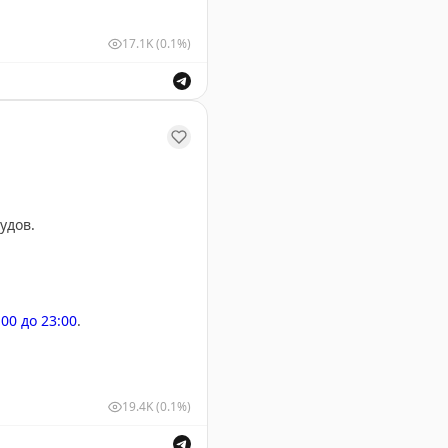
17.1K
(0.1%)
шных судов для обеспечения безопасности полетов.
удов.
:00 до 23:00
.
19.4K
(0.1%)