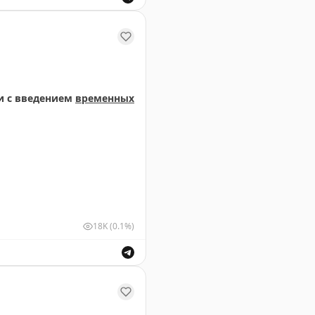
м и выпуск воздушных судов для обеспечения безопасн
и с введением
временных
18K
(0.1%)
ствующими органами в связи с введением временных о