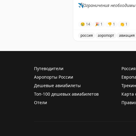
✈️
Ограничения необходимы 
✈️
Говорит Росавиация
|
M
😢
14
🎉
1
👎
1
👏
1
россия
аэропорт
авиация
В аэропорту Жуковский в
Путеводители
Россия
Аэропорты России
Европ
Дешевые авиабилеты
Трекин
Топ-100 дешевых авиабилетов
Карта 
Отели
Прави