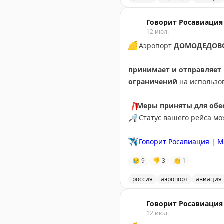
В аэропорту Краснодар в
Говорит Росавиация
12 июл.
🟡
Аэропорт
ДОМОДЕДОВ
принимает и отправляет
ограничений
на использо
❗️
Меры приняты для обес
🔎
Статус вашего рейса м
✈️
Говорит Росавиация
|
М
😢
9
👎
3
👏
1
россия
аэропорт
авиация
Аэропорт Домодедово при
Говорит Росавиация
12 июл.