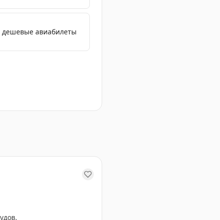
е дешевые авиабилеты
зопасности полетов. Пассажиры могут отслеживать инф
удов.