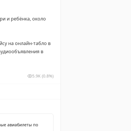
ри и ребёнка, около
су на онлайн-табло в
 аудиообъявления в
5.9K
(0.8%)
вые авиабилеты по