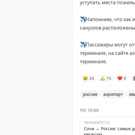
уступать места пожил
✈️
Напомним, что как и
санузлов расположены
✈️
Пассажиры могут от
терминале, на сайте а
терминале.
😢
24
🙏
15
❤
9

россия
аэропорт
ав
ПО ТЕМЕ
АВИАБИЛЕТЫ
Сочи → Россия: самые 
месяцам