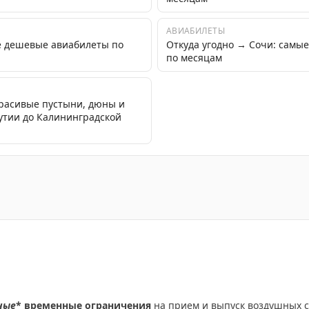
АВИАБИЛЕТЫ
е дешевые авиабилеты по
Откуда угодно → Сочи: самы
по месяцам
красивые пустыни, дюны и
кутии до Калининградской
ы временные ограничения на работу для обеспечения бе
ные
* временные ограничения
на прием и выпуск воздушных с