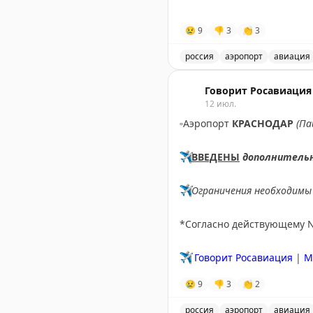
✈️
Говорит Росавиация
|
М
😢
9
👎
3
👏
3
россия
аэропорт
авиация
В аэропорту Ярославля в
Говорит Росавиация
12 июл.
▫️
Аэропорт
КРАСНОДАР
(Па
✈️
ВВЕДЕНЫ
дополнитель
✈️
Ограничения необходимы 
*Согласно действующему 
✈️
Говорит Росавиация
|
M
😢
9
👎
3
👏
2
россия
аэропорт
авиация