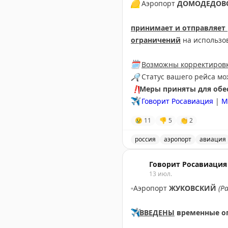
🟡
Аэропорт
ДОМОДЕДОВ
принимает и отправляет
ограничений
на использо
🗓
Возможны корректировк
🔎
Статус вашего рейса м
❗️
Меры приняты для обес
✈️
Говорит Росавиация
|
М
😢
11
👎
5
👏
2
россия
аэропорт
авиация
Аэропорт Домодедово при
Говорит Росавиация
13 июл.
▫️
Аэропорт
ЖУКОВСКИЙ
(Р
✈️
ВВЕДЕНЫ
временные о