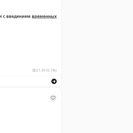
и с введением
временных
21.3K
(0.1%)
чений. Обеспечение безопасности полетов.