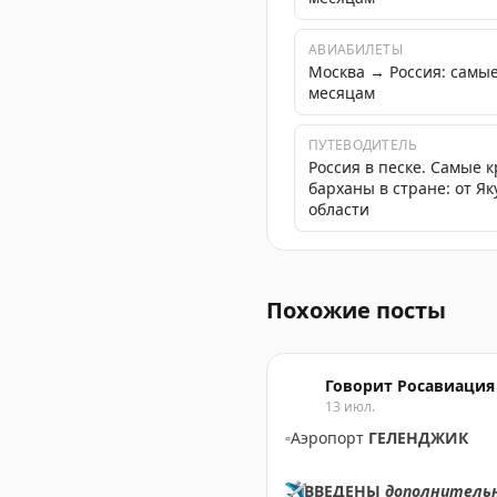
АВИАБИЛЕТЫ
Москва → Россия: самы
месяцам
ПУТЕВОДИТЕЛЬ
Россия в песке. Самые 
барханы в стране: от Я
области
В аэропорту Сочи введен
Похожие посты
Говорит Росавиация
13 июл.
▫️
Аэропорт
ГЕЛЕНДЖИК
✈️
ВВЕДЕНЫ
дополнитель