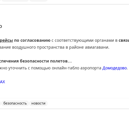
ведены дополнительные временные ограничения на прие
О
 рейсы
по согласованию
с соответствующими органами в
связ
вание воздушного пространства в районе авиагавани.
печения безопасности полетов.
ожно уточнить с помощью онлайн-табло аэропорта
Домодедово
.
АХ
безопасность
новости
нимает и отправляет рейсы по согласованию с соответ