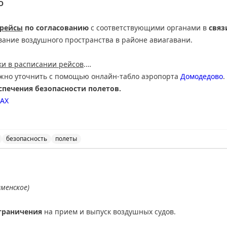
О
 рейсы
по согласованию
с соответствующими органами в
связ
вание воздушного пространства в районе авиагавани.
и в расписании рейсов
.
ожно уточнить с помощью онлайн-табло аэропорта
Домодедово
.
печения безопасности полетов.
АХ
безопасность
полеты
нимает и отправляет рейсы с учетом временных ограни
аменское)
граничения
на прием и выпуск воздушных судов.