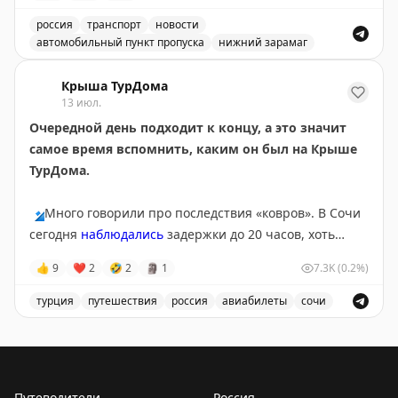
россия
транспорт
новости
автомобильный пункт пропуска
нижний зарамаг
Движение через автомобильный пункт пропуска Нижни
Крыша ТурДома
13 июл.
Очередной день подходит к концу, а это значит
самое время вспомнить, каким он был на Крыше
ТурДома.
🔹
Много говорили про последствия «ковров». В Сочи
сегодня
наблюдались
задержки до 20 часов, хоть
полноценных ограничений там и не было с субботы.
👍
9
❤
2
🤣
2
🗿
1
7.3K
(0.2%)
Серьезные корректировки в графиках приводят к
тому, что пассажиры чаще
оформляют страховки
на
турция
путешествия
россия
авиабилеты
сочи
этот случай. Проверили, не врут ли цифры в
Обсуждение туристических новостей, включая задержки
федеральных СМИ,
опросом
на Крыше ТурДома. Рост
подтверждают
и ваши голоса, и продажи
страховщики.
Путеводители
Россия