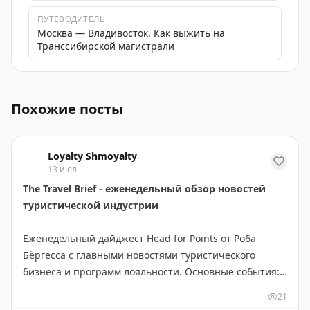
ПУТЕВОДИТЕЛЬ
Москва — Владивосток. Как выжить на
Транссибирской магистрали
Аэрофлот ввёл дополнительные рейсы между Москвой 
Похожие посты
Loyalty Shmoyalty
13 июл.
The Travel Brief - еженедельный обзор новостей
туристической индустрии
Еженедельный дайджест Head for Points от Роба
Бёргесса с главными новостями туристического
бизнеса и программ лояльности. Основные события:
новое приложение British Airways требует доработки,
21
BA сменила поставщика наборов для Club World,