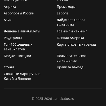
Африка
Промокоды
🔹
Другая тема, получившая много внимания в СМИ –
Аэропорты России
утром разбирались в
отравлении
Европа
более 50 туристов
из Ephesia Holiday Beach Club 5* в Турции. Уже во
Азия
Дайджест тревел-
второй половине дня Минздрав Турции
телеграма
успокоил
, что
все отдыхающие выписаны из больницы.
Дешевые авиабилеты
Трекинг и хайкинг
Роудтрипы
Южная Америка
🔹
В
приличный отель
не попадешь. Это все про
Топ-100 дешевых
Карта открытых границ
спрос у россиян на отдых во вьетнамской Камрани в
авиабилетов
июле, августе и сентябре. Обсудили происходящее в
Бюджет поездки
Пользовательское
высокий сезон с турагентами и туроператорами.
соглашение
Отели
Правила въезда
🔹
Выясняли, может ли ChatGPT (конечно , нет)
Сложные маршруты в
подобрать
тур лучше турагента? Чат-бот отправил
Китай и Японию
нас на Мадейру, Крит и Албанскую Ривьеру, забыв
про визы. С актуальными предложениями и
стоимостью отдыха – тоже есть проблемы.
©
2025-2026
samokatus.ru
🔹
Новый атрибут автотуриста этим летом – канистры