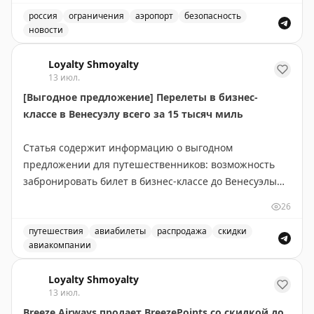
россия
ограничения
аэропорт
безопасность
новости
Введены временные ограничения на прием и выпуск в
Loyalty Shmoyalty
13 июл.
[Выгодное предложение] Перелеты в бизнес-
классе в Венесуэлу всего за 15 тысяч миль
Статья содержит информацию о выгодном
предложении для путешественников: возможность
забронировать билет в бизнес-классе до Венесуэлы
всего за 15 000 миль. Это отличная возможность для
26
тех, кто накопил достаточное количество миль в
своей программе лояльности авиакомпании. Такие
путешествия
авиабилеты
распродажа
скидки
авиакомпании
предложения встречаются редко и позволяют
Выгодное предложение на перелеты в бизнес-классе в
значительно сэкономить на премиум-перелетах.
Loyalty Shmoyalty
Рекомендуется следить за подобными alert'ами, чтобы
13 июл.
не пропустить выгодные варианты бронирования.
Breeze Airways продает BreezePoints со скидкой до