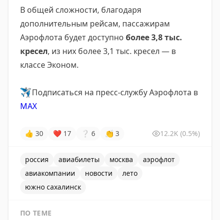
В общей сложности, благодаря
дополнительным рейсам, пассажирам
Аэрофлота будет доступно
более 3,8 тыс.
кресел
, из них более 3,1 тыс. кресел — в
классе Эконом.
✈️
Подписаться на пресс-службу Аэрофлота в
MAX
👍
30
❤
17
❔
6
👏
3
12.2K
(0.5%)
россия
авиабилеты
москва
аэрофлот
авиакомпании
новости
лето
южно сахалинск
ПО ТЕМЕ