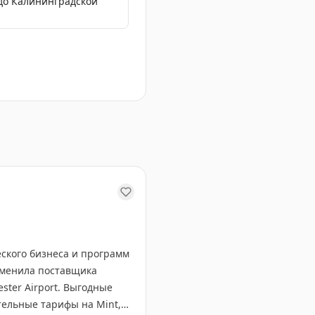
 до Калининградской
ии для многодетных семей в аэропорту Шереметьево.
еского бизнеса и программ
 сменила поставщика
ester Airport. Выгодные
тельные тарифы на Mint,