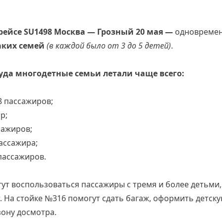
рейсе SU1498 Москва — Грозный 20 мая —
одновремен
аких семей
(в каждой было от 3 до 5 детей)
.
куда многодетные семьи летали чаще всего:
8 пассажиров;
р;
сажиров;
ассажира;
пассажиров.
ут воспользоваться пассажиры с тремя и более детьми,
. На стойке №316 помогут сдать багаж, оформить детску
зону досмотра.