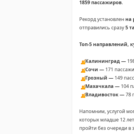
1859 пассажиров
.
Рекорд установлен
на 
отправились сразу
5 т
Топ-5 направлений, 
🔸
Калининград —
19
🔸
Сочи —
171 пассажи
🔸
Грозный —
149 пас
🔸
Махачкала —
104 п
🔸
Владивосток —
78 
Напомним, услугой мог
которых младше 12 лет
пройти без очереди в 