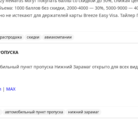
y Rewards могут покупать баллы со скидкой до 50%, снижая цен
объема: 1000 баллов без скидки, 2000-4000 — 30%, 5000-9000 — 
но не истекают для держателей карты Breeze Easy Visa. Тайлер 
ете выгодные перелеты, где стоимость за балл превышает 1,45
лает покупку выгодной. Перед покупкой проверьте цены на сайте
распродажа
скидки
авиакомпании
eezePoints со скидкой до 50% до 27 августа. Стоит ли п
РОПУСКА
ильный пункт пропуска Нижний Зарамаг открыто для всех вид
m
|
MAX
автомобильный пункт пропуска
нижний зарамаг
льный пункт пропуска Нижний Зарамаг открыто для все