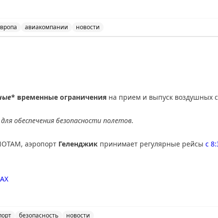
кэшбэк до £250 с American Express. В программах лояльности: Avi
ый лаунж Air France в Heathrow Terminal 4. Рекомендуется подп
олной информации о лучших предложениях отелей и авиакомпа
вропа
авиакомпании
новости
тей туристической индустрии, включая обновления от Bri
ные
* временные ограничения
на прием и выпуск воздушных с
для обеспечения безопасности полетов.
NOTAM, аэропорт
Геленджик
принимает регулярные рейсы
с 8
AX
порт
безопасность
новости