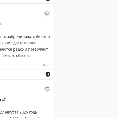
у Геленджика. Информация о безопасности полетов.
ль
ть забронировать билет в
накопил достаточное
чаются редко и позволяют
t'ами, чтобы не
26
яч миль. Редкая возможность для путешественников сэк
ть?
7 августа 2026 года