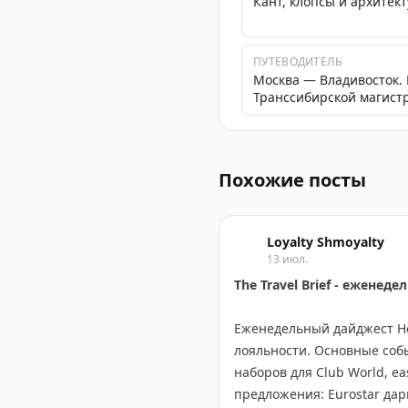
Кант, клопсы и архитект
ПУТЕВОДИТЕЛЬ
Москва — Владивосток.
Транссибирской магист
Аэрофлот подводит итоги
Похожие посты
Loyalty Shmoyalty
13 июл.
The Travel Brief - ежене
Еженедельный дайджест Hea
лояльности. Основные собы
наборов для Club World, ea
предложения: Eurostar дар