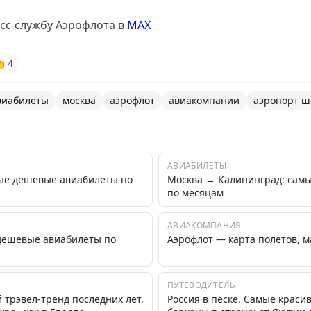
сс-службу Аэрофлота в
MAX

4
виабилеты
москва
аэрофлот
авиакомпании
аэропорт ш
АВИАБИЛЕТЫ
ые дешевые авиабилеты по
Москва → Калининград: сам
по месяцам
АВИАКОМПАНИЯ
дешевые авиабилеты по
Аэрофлот — карта полетов, 
ПУТЕВОДИТЕЛЬ
трэвел-тренд последних лет.
Россия в песке. Самые краси