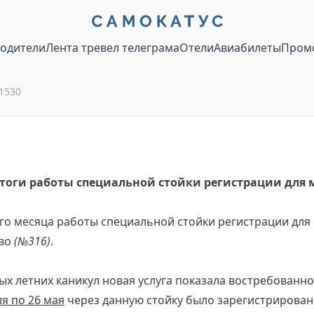
водители
Лента тревел телеграма
Отели
Авиабилеты
Пром
1530
 итоги работы специальной стойки регистрации для
го месяца работы специальной стойки регистрации для
во
(№316)
.
х летних каникул новая услуга показала востребованн
ля по 26 мая
через данную стойку было зарегистрирова