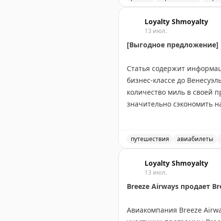
Введены временные огран
Loyalty Shmoyalty
13 июл.
[Выгодное предложение] П
Статья содержит информац
бизнес-классе до Венесуэлы
количество миль в своей 
значительно сэкономить на
пропустить выгодные вар
Juan Ruiz
путешествия
|
Original
авиабилеты
Выгодное предложение на 
Loyalty Shmoyalty
13 июл.
Breeze Airways продает Br
Авиакомпания Breeze Airwa