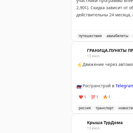
участники программы Breez
2,90¢). Скидка зависит от 
действительны 24 месяца, 
баллы только если вы найд
баллы стоят до 2¢, что де
путешествия
авиабилеты
Tyler Glatt
|
Original
Breeze Airways продает Br
ГРАНИЦА.ПУНКТЫ П
13 июл.
⚡
Движение через автомоб
🇷🇺
Росгранстрой в
Telegra
❤
1
💯
1
🔥
1
россия
транспорт
новости
Движение через автомоби
Крыша ТурДома
13 июл.