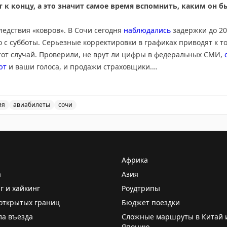
 к концу, а это значит самое время вспомнить, каким он 
ледствия «ковров». В Сочи сегодня
наблюдались
задержки до 20
 с субботы. Серьезные корректировки в графиках приводят к т
тот случай. Проверили, не врут ли цифры в федеральных СМИ,
ют
и ваши голоса, и продажи страховщики.
я много внимания в СМИ – утром разбирались в
отравлении
бол
урции. Уже во второй половине дня Минздрав Турции
успокоил
, 
ия
авиабилеты
сочи
 новостей, включая задержки в Сочи, отравление турист
опадешь. Это все про спрос у россиян на отдых во вьетнамской
ходящее в высокий сезон с турагентами и туроператорами.
Африка
а
Азия
GPT (конечно , нет)
подобрать
тур лучше турагента? Чат-бот от
, забыв про визы. С актуальными предложениями и стоимостью 
г и хайкинг
Роудтрипы
открытых границ
Бюджет поездки
ла въезда
Сложные маршруты в Китай 
ста этим летом – канистры – обнаружен уже в Абхазии. Но
хитр
Японию