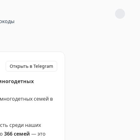
окоды
Открыть в Telegram
 многодетных
 многодетных семей в
ость среди наших
но
366 семей
— это