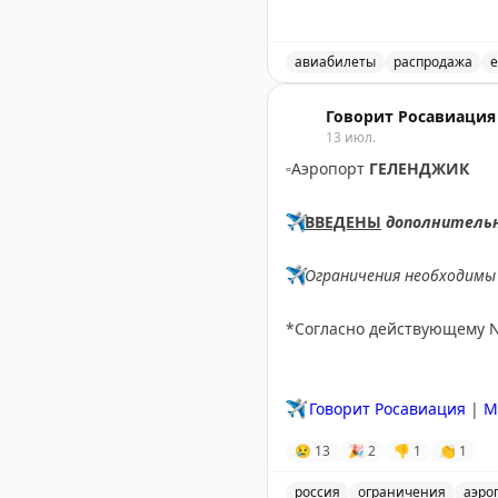
Virgin Atlantic запустила 
Holidays до вторника, нов
рассылку для получения п
авиабилеты
распродажа
е
Еженедельный обзор новос
Rob Burgess
Говорит Росавиация
|
Original
13 июл.
▫️
Аэропорт
ГЕЛЕНДЖИК
✈️
ВВЕДЕНЫ
дополнитель
✈️
Ограничения необходимы 
*Согласно действующему 
✈️
Говорит Росавиация
|
M
😢
13
🎉
2
👎
1
👏
1
россия
ограничения
аэро