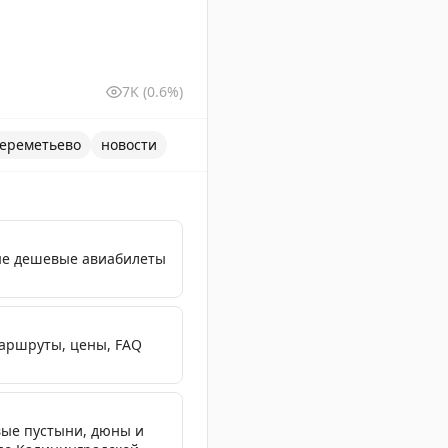
7K
(0.6%)
ереметьево
новости
ые дешевые авиабилеты
маршруты, цены, FAQ
вые пустыни, дюны и