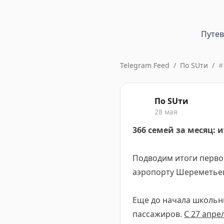
Путе
Telegram Feed
/
По SUти
/
#
По SUти
28 мая
366 семей за месяц:
Подводим итоги перво
аэропорту Шереметье
Еще до начала школьны
пассажиров.
С 27 апре