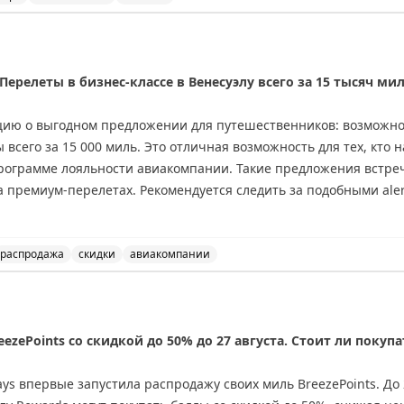
ичения на прием и выпуск воздушных судов в аэропорт
ерелеты в бизнес-классе в Венесуэлу всего за 15 тысяч ми
ию о выгодном предложении для путешественников: возможнос
 всего за 15 000 миль. Это отличная возможность для тех, кто 
программе лояльности авиакомпании. Такие предложения встре
 премиум-перелетах. Рекомендуется следить за подобными aler
ианты бронирования.
распродажа
скидки
авиакомпании
перелеты в бизнес-классе в Венесуэлу всего за 15 тыс
eezePoints со скидкой до 50% до 27 августа. Стоит ли покупа
ys впервые запустила распродажу своих миль BreezePoints. До 2