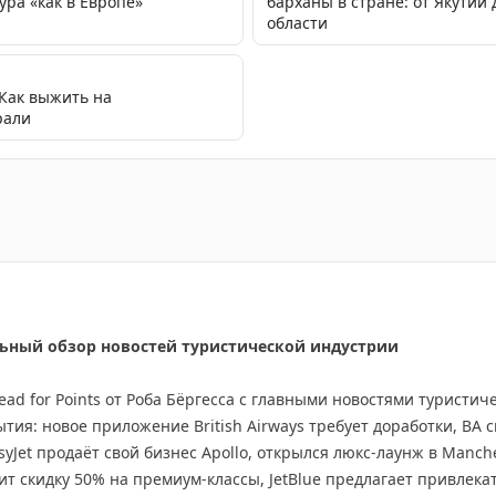
ура «как в Европе»
барханы в стране: от Якутии
области
 Как выжить на
рали
 первого месяца работы специальной стойки регистрац
дельный обзор новостей туристической индустрии
d for Points от Роба Бёргесса с главными новостями туристич
тия: новое приложение British Airways требует доработки, BA
syJet продаёт свой бизнес Apollo, открылся люкс-лаунж в Manch
ит скидку 50% на премиум-классы, JetBlue предлагает привлека