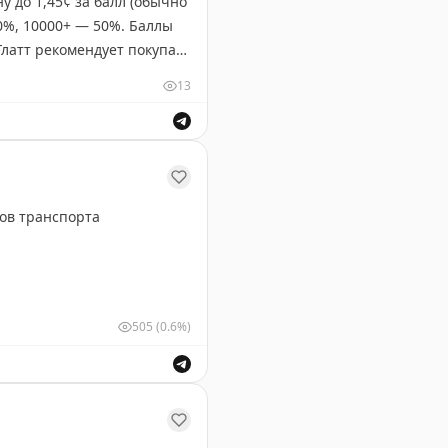
у до 1,45¢ за балл (обычно
40%, 10000+ — 50%. Баллы
Глатт рекомендует покупать
¢. На некоторых маршрутах
13
 Breeze.
окупать баллы для будущих перелетов?
ов транспорта
505
(0.6%)
х видов транспорта.