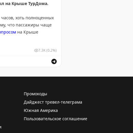
был на Крыше ТурДома.
 часов, хоть полноценных
ому, что пассажиры чаще
опросом
на Крыше
7.3K
(0.2%)
ее 50 туристов из Ephesia
что все отдыхающие
ов в Турции и спрос на отдых в Вьетнаме.
 Камрани в июле, августе и
Промокоды
Дайджест тревел-телеграма
правил нас на Мадейру,
отдыха – тоже есть
Южная Америка
Пользовательское соглашение
и
ый план
взять с собой