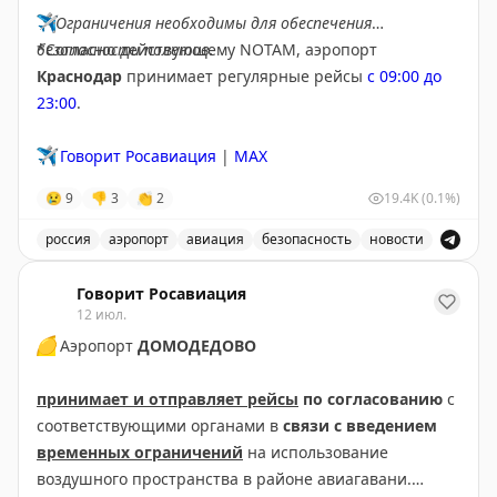
✈️
Ограничения необходимы для обеспечения
безопасности полетов.
*Согласно действующему NOTAM, аэропорт
Краснодар
принимает регулярные рейсы
с 09:00 до
23:00
.
✈️
Говорит Росавиация
|
MAX
😢
9
👎
3
👏
2
19.4K
(0.1%)
россия
аэропорт
авиация
безопасность
новости
В аэропорту Краснодар введены дополнительные врем
Говорит Росавиация
12 июл.
🟡
Аэропорт
ДОМОДЕДОВО
принимает и отправляет рейсы
по согласованию
с
соответствующими органами в
связи с введением
временных ограничений
на использование
воздушного пространства в районе авиагавани.