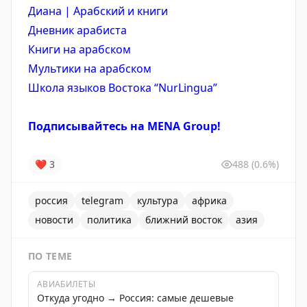
Диана | Арабский и книги
Дневник арабиста
Книги на арабском
Мультики на арабском
Школа языков Востока “NurLingua”
Подписывайтесь на MENA Group!
❤
3
488
(0.6%)
россия
telegram
культура
африка
новости
политика
ближний восток
азия
ПО ТЕМЕ
АВИАБИЛЕТЫ
Откуда угодно → Россия: самые дешевые