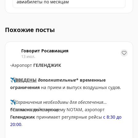
авиабилеты по месяцам
Обновленная подборка Telegram-каналов о Ближнем 
Похожие посты
Говорит Росавиация
13 июл.
▫️
Аэропорт
ГЕЛЕНДЖИК
✈️
ВВЕДЕНЫ
дополнительные
* временные
ограничения
на прием и выпуск воздушных судов.
✈️
Ограничения необходимы для обеспечения
безопасности полетов.
*Согласно действующему NOTAM, аэропорт
Геленджик
принимает регулярные рейсы
с 8:30 до
20:00
.