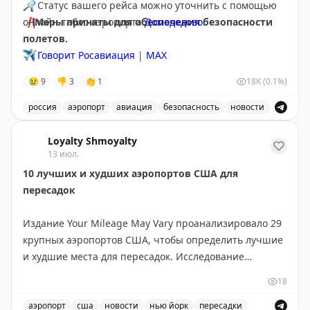
🔎
Статус вашего рейса можно уточнить с помощью
❗️
онлайн-табло аэропорта
Меры приняты для обеспечения безопасности
Домодедово
.
полетов.
✈️
Говорит Росавиация
|
МАХ
😢
9
👎
3
👏
1
18K
(0.1%)
россия
аэропорт
авиация
безопасность
новости
Аэропорт Домодедово принимает и отправляет рейсы
Loyalty Shmoyalty
13 июл.
10 лучших и худших аэропортов США для
пересадок
Издание Your Mileage May Vary проанализировало 29
крупных аэропортов США, чтобы определить лучшие
и худшие места для пересадок. Исследование
учитывало разные потребности путешественников:
18
для частых летающих и для семей с детьми.
аэропорт
сша
новости
нью йорк
пересадки