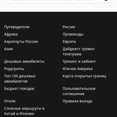
ТОП-10 для частых летающих: Хьюстон (IAH),
Рейтинг лучших и худших аэропортов США для пересад
Вашингтон Даллес, Детройт, Сиэтл-Такома,
Вашингтон Рейган, Тампа, Денвер, JFK, Солт-Лейк-
Сити и еще один аэропорт.
Путеводители
Россия
Африка
Промокоды
ТОП-10 для семей: Детройт, Бостон Логан, Хьюстон,
Аэропорты России
Европа
Вашингтон Даллес, Сиэтл-Такома, Солт-Лейк-Сити,
Азия
Балтимор-Вашингтон, LaGuardia, Вашингтон Рейган,
Дайджест тревел-
телеграма
Сан-Франциско.
Дешевые авиабилеты
Трекинг и хайкинг
Худшие аэропорты: Орландо, Форт-Лодердейл, Чикаго
Роудтрипы
Южная Америка
Мидвей, Чикаго О'Хэр, Ньюарк, Сан-Франциско, Сан-
Топ-100 дешевых
Карта открытых границ
Диего, Нэшвилл, Атланта и Даллас-Форт-Уэрт. Они
авиабилетов
отличаются плохими местами для сидения, грязью,
Бюджет поездки
Пользовательское
нехваткой розеток и медленным сервисом.
соглашение
Отели
Правила въезда
Your Mileage May Vary
|
Original
Сложные маршруты в
Китай и Японию