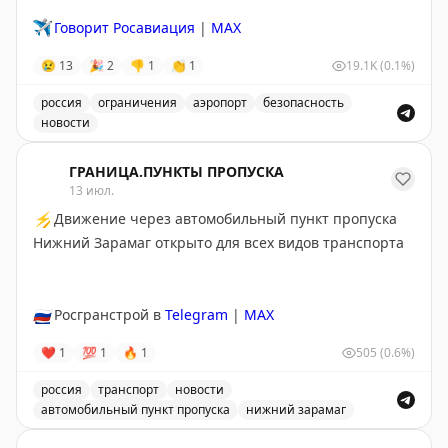
✈️
Говорит Росавиация
|
MAX
😢
13
🎉
2
👎
1
👏
1
19.1K
(0.1%)
россия
ограничения
аэропорт
безопасность
новости
Введены временные ограничения на прием и выпуск в
ГРАНИЦА.ПУНКТЫ ПРОПУСКА
13 июл.
⚡
Движение через автомобильный пункт пропуска
Нижний Зарамаг открыто для всех видов транспорта
🇷🇺
Росгранстрой в
Telegram
|
MAX
❤
1
💯
1
🔥
1
505
(0.6%)
россия
транспорт
новости
автомобильный пункт пропуска
нижний зарамаг
Движение через автомобильный пункт пропуска Нижни