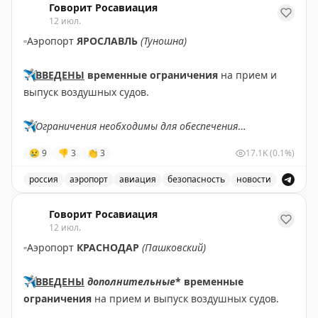
Говорит Росавиация
12 июл.
▫️
Аэропорт
ЯРОСЛАВЛЬ
(Туношна)
✈️
ВВЕДЕНЫ
временные ограничения
на прием и
выпуск воздушных судов.
✈️
Ограничения необходимы для обеспечения
безопасности полетов.
😢
9
👎
3
👏
3
17.1K
(0.1%)
✈️
Говорит Росавиация
|
МАХ
россия
аэропорт
авиация
безопасность
новости
В аэропорту Ярославля введены временные ограничен
Говорит Росавиация
12 июл.
▫️
Аэропорт
КРАСНОДАР
(Пашковский)
✈️
ВВЕДЕНЫ
дополнительные
* временные
ограничения
на прием и выпуск воздушных судов.