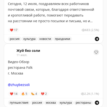
Сегодня, 12 июля, поздравляем всех работников
почтовой связи, которые, благодаря ответственной
и кропотливой работе, помогают передавать
на расстоянии не просто посылки и письма, но и
радость, хорошее настроение, счастье, заключенное
❤
17
683
(2.5%)
в этих посланиях
💌
россия
культура
новости
праздники
Желаем крепкого здоровья, стабильной
Поздравление с Днём российской почты и выражение 
бесперебойной работы
💛
Жуй без соли
11 июл.
📸
Андрей Лавринович
Видео-Обзор
ресторана Folk
г. Москва
@zhuybezsoli
❤
14
🔥
5
🌭
4
💔
2
2.2K
(1.1%)
путешествия
россия
москва
культура
рестораны