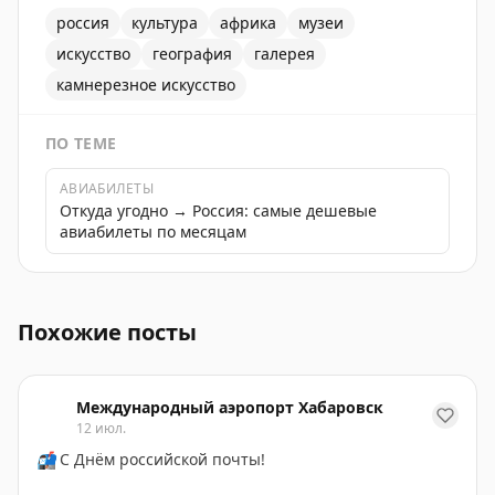
россия
культура
африка
музеи
искусство
география
галерея
камнерезное искусство
ПО ТЕМЕ
АВИАБИЛЕТЫ
Откуда угодно → Россия: самые дешевые
авиабилеты по месяцам
Выставка камнерезного искусства в галерее Частная 
Похожие посты
Международный аэропорт Хабаровск
12 июл.
📬
С Днём российской почты!