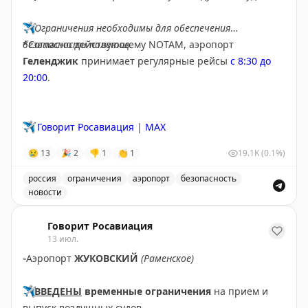
✈️
Ограничения необходимы для обеспечения
безопасности полетов.
*Согласно действующему NOTAM, аэропорт
Геленджик
принимает регулярные рейсы
с 8:30 до
20:00
.
✈️
Говорит Росавиация
|
MAX
😢
13
🎉
2
👎
1
👏
1
19.1K
(0.1%)
россия
ограничения
аэропорт
безопасность
новости
Введены временные ограничения на прием и выпуск в
Говорит Росавиация
13 июл.
▫️
Аэропорт
ЖУКОВСКИЙ
(Раменское)
✈️
ВВЕДЕНЫ
временные ограничения
на прием и
выпуск воздушных судов.