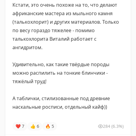
Кстати, это очень похоже на то, что делают
африканские мастера из мыльного камня
(талькохлорит) и других материалов. Только
по весу гораздо тяжелее - помимо
талькохлорита Виталий работает с
ангидритом.
Удивительно, как такие твёрдые породы
можно распилить на тонкие блинчики -
тяжёлый труд!
А таблички, стилизованные под древние
наскальные росписи, отдельный кайф))
❤
7
👍
6
🔥
5
284
(6.3%)