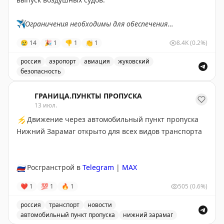
✈️
Ограничения необходимы для обеспечения
безопасности полетов.
😢
14
🎉
1
👎
1
👏
1
8.4K
(0.2%)
✈️
Говорит Росавиация
|
MАХ
россия
аэропорт
авиация
жуковский
безопасность
В аэропорту Жуковский введены временные ограничен
ГРАНИЦА.ПУНКТЫ ПРОПУСКА
13 июл.
⚡
Движение через автомобильный пункт пропуска
Нижний Зарамаг открыто для всех видов транспорта
🇷🇺
Росгранстрой в
Telegram
|
MAX
❤
1
💯
1
🔥
1
505
(0.6%)
россия
транспорт
новости
автомобильный пункт пропуска
нижний зарамаг