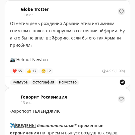
Видео-обзор ресторана Folk в Москве, узнайте о культ
Globe Trotter
11 июл.
Отметим день рождения Армани этим интимным
снимком с полосатым другом в состоянии эйфории. Ну
а кто бы не впал в эйфорию, если бы его так Армани
приобнял?
📷
Helmut Newton
❤
65
👍
17
😁
12
4.9K
(1.9%)
культура
фотография
искусство
Интимный снимок с полосатым другом в состоянии э
Говорит Росавиация
13 июл.
▫️
Аэропорт
ГЕЛЕНДЖИК
✈️
ВВЕДЕНЫ
дополнительные
* временные
ограничения
на прием и выпуск воздушных судов.