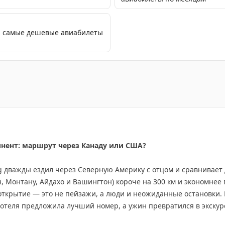
я: самые дешевые авиабилеты
ии в Африке: попытка создания колонии в Джибути и свя
инент: маршрут через Канаду или США?
ing дважды ездил через Северную Америку с отцом и сравнивае
 Монтану, Айдахо и Вашингтон) короче на 300 км и экономнее 
открытие — это не пейзажи, а люди и неожиданные остановки.
 отеля предложила лучший номер, а ужин превратился в экскур
е, но предлагает более продолжительные красивые виды: озер