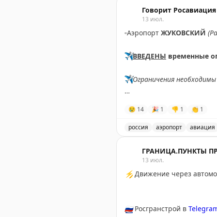
Введены временные огран
Говорит Росавиация
13 июл.
▫️
Аэропорт
ЖУКОВСКИЙ
(Р
✈️
ВВЕДЕНЫ
временные о
✈️
Ограничения необходимы 
✈️
Говорит Росавиация
|
M
😢
14
🎉
1
👎
1
👏
1
россия
аэропорт
авиация
В аэропорту Жуковский в
ГРАНИЦА.ПУНКТЫ П
13 июл.
⚡
Движение через автомоб
🇷🇺
Росгранстрой в
Telegra