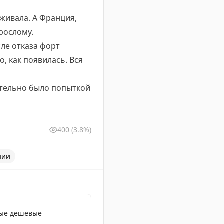
живала. А Франция,
рослому.
ле отказа форт
, как появилась. Вся
вительно было попыткой
400
(3.8%)
нии
мые дешевые