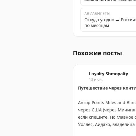
АВИАБИЛЕТЫ
Откуда угодно → Росси
по месяцам
Неизвестная история Росс
Похожие посты
Loyalty Shmoyalty
13 июл.
Путешествие через конт
Автор Points Miles and Bl
через США (через Мичиган,
если спешите. Но главное 
Уоллес, Айдахо, владелица
Канадский маршрут длинне