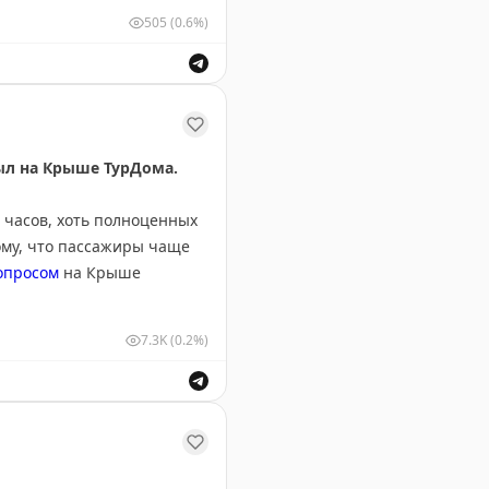
505
(0.6%)
х видов транспорта.
был на Крыше ТурДома.
 часов, хоть полноценных
ому, что пассажиры чаще
опросом
на Крыше
7.3K
(0.2%)
ее 50 туристов из Ephesia
что все отдыхающие
ов в Турции и спрос на отдых в Вьетнаме.
 Камрани в июле, августе и