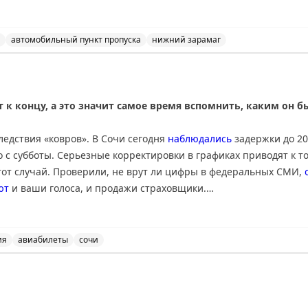
автомобильный пункт пропуска
нижний зарамаг
льный пункт пропуска Нижний Зарамаг открыто для все
 к концу, а это значит самое время вспомнить, каким он 
ледствия «ковров». В Сочи сегодня
наблюдались
задержки до 20
 с субботы. Серьезные корректировки в графиках приводят к т
тот случай. Проверили, не врут ли цифры в федеральных СМИ,
ют
и ваши голоса, и продажи страховщики.
я много внимания в СМИ – утром разбирались в
отравлении
бол
урции. Уже во второй половине дня Минздрав Турции
успокоил
, 
ия
авиабилеты
сочи
 новостей, включая задержки в Сочи, отравление турист
опадешь. Это все про спрос у россиян на отдых во вьетнамской
ходящее в высокий сезон с турагентами и туроператорами.