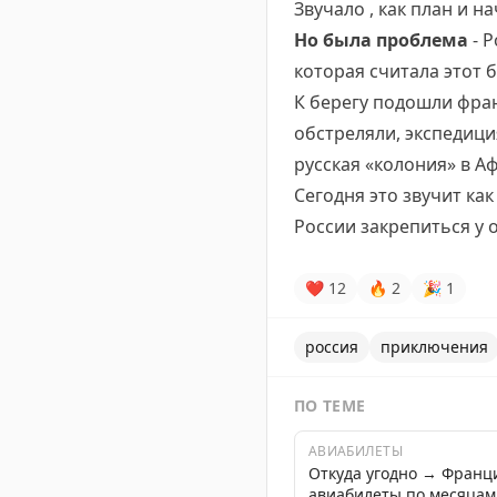
Звучало , как план и 
Но была проблема
- 
которая считала этот 
К берегу подошли фра
обстреляли, экспедиция
русская «колония» в 
Сегодня это звучит ка
России закрепиться у 
❤
12
🔥
2
🎉
1
россия
приключения
ПО ТЕМЕ
АВИАБИЛЕТЫ
Откуда угодно → Франц
авиабилеты по месяцам