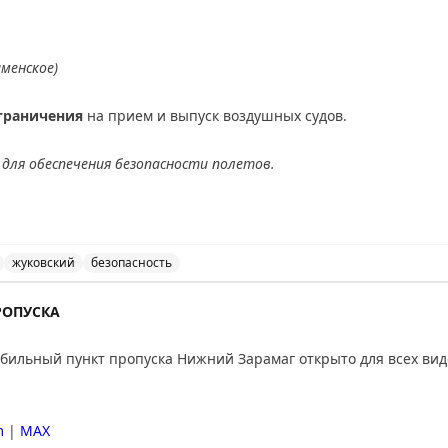
ичения на прием и выпуск воздушных судов в аэропорт
аменское)
граничения
на прием и выпуск воздушных судов.
для обеспечения безопасности полетов.
АХ
жуковский
безопасность
ведены временные ограничения на прием и выпуск возд
РОПУСКА
ильный пункт пропуска Нижний Зарамаг открыто для всех вид
m
|
MAX