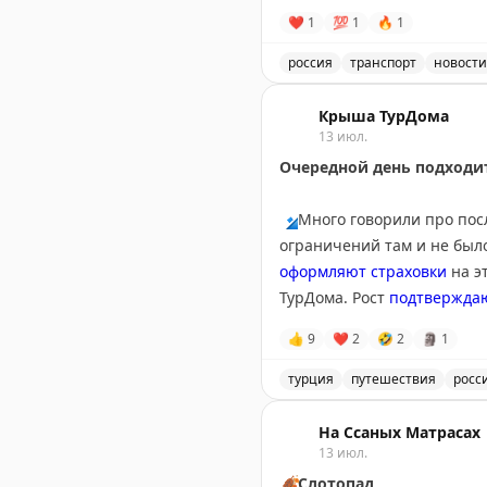
❤
1
💯
1
🔥
1
россия
транспорт
новости
Движение через автомоби
Крыша ТурДома
13 июл.
Очередной день подходит
🔹
Много говорили про пос
ограничений там и не было
оформляют страховки
на э
ТурДома. Рост
подтвержда
👍
9
❤
2
🤣
2
🗿
1
🔹
Другая тема, получивша
Holiday Beach Club 5* в Т
турция
путешествия
росс
выписаны из больницы.
Обсуждение туристических
На Ссаных Матрасах
🔹
В
приличный отель
13 июл.
не п
сентябре. Обсудили проис
🍂
Слотопад