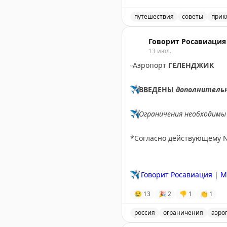
Онтарио, Канадские Скалис
посетив малые города вро
путешествия
советы
прик
оставить место для неожи
Маршрут через Канаду ил
Говорит Росавиация
13 июл.
Points Miles and Bling
|
Origi
▫️
Аэропорт
ГЕЛЕНДЖИК
✈️
ВВЕДЕНЫ
дополнитель
✈️
Ограничения необходимы 
*Согласно действующему 
✈️
Говорит Росавиация
|
M
😢
13
🎉
2
👎
1
👏
1
россия
ограничения
аэро