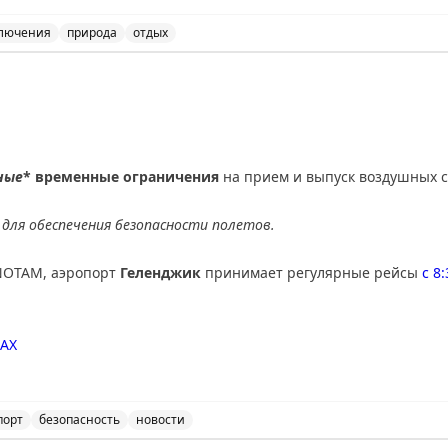
тые горы. Совет: если едите ради пейзажей — выбирайте Канад
де Вавы или Муз-Джо. Если спешите — США справедливо конкур
лючения
природа
отдых
данных открытий.
и США: сравнение двух путешествий. Советы для путеше
nal
ные
* временные ограничения
на прием и выпуск воздушных с
для обеспечения безопасности полетов.
NOTAM, аэропорт
Геленджик
принимает регулярные рейсы
с 8
AX
порт
безопасность
новости