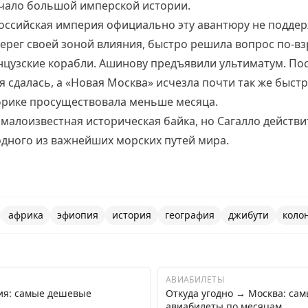
начало большой имперской истории.
Российская империя официально эту авантюру не поддер
берег своей зоной влияния, быстро решила вопрос по-вз
нцузские корабли. Ашинову предъявили ультиматум. Пос
 сдалась, а «Новая Москва» исчезла почти так же быстро
Африке просуществовала меньше месяца.
к малоизвестная историческая байка, но Сагалло дейст
одного из важнейших морских путей мира.
африка
эфиопия
история
география
джибути
коло
АВИАБИЛЕТЫ
ия: самые дешевые
Откуда угодно → Москва: са
авиабилеты по месяцам