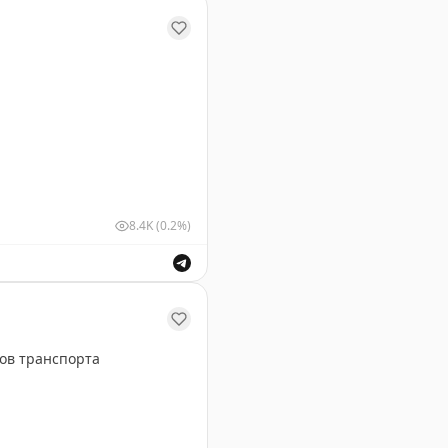
у Геленджика. Информация о безопасности полетов.
8.4K
(0.2%)
ушных судов для обеспечения безопасности полетов.
ов транспорта