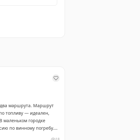
зи с Эфиопией в конце 19 века.
т два маршрута. Маршрут
по топливу — идеален,
 В маленьком городке
сию по винному погребу.
а и леса Северного
18