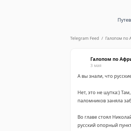
Путе
Telegram Feed
/
Галопом по 
Галопом по Аф
3 мая
А вы знали, что русск
Нет, это не шутка:) Та
паломников заняла за
Во главе стоял Никола
русский опорный пункт