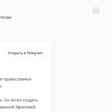
окоды
Открыть в Telegram
в и православных
».
. Он хотел создать
еменной Эфиопией.