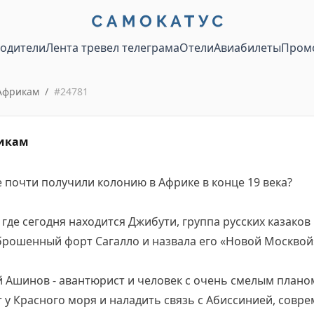
водители
Лента тревел телеграма
Отели
Авиабилеты
Пром
Африкам
/
#
24781
рикам
ие почти получили колонию в Африке в конце 19 века?
м, где сегодня находится Джибути, группа русских казако
брошенный форт Сагалло и назвала его «Новой Москвой
й Ашинов - авантюрист и человек с очень смелым планом
 у Красного моря и наладить связь с Абиссинией, совр