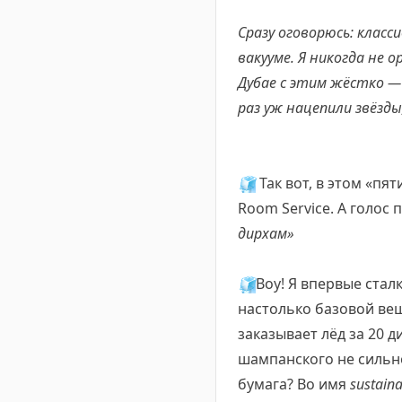
Сразу оговорюсь: класс
вакууме. Я никогда не 
Дубае с этим жёстко —
раз уж нацепили звёзд
🧊
Так вот, в этом «пя
Room Service. А голос 
дирхам»
🧊
Воу! Я впервые стал
настолько базовой вещь
заказывает лёд за 20 д
шампанского не сильно
бумага? Во имя
sustainab