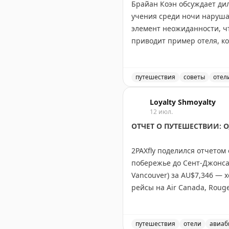
Брайан Коэн обсуждает ди
учения среди ночи наруша
Gary Leff
|
View from the W
элемент неожиданности, ч
приводит пример отеля, ко
времени, когда большинст
время командировок и отм
ситуации. Вопрос остается
путешествия
советы
отел
реальной опасности?
Должны ли отели заранее
Loyalty Shmoyalty
12 июл.
The Gate with Brian Cohen
|
O
ОТЧЕТ О ПУТЕШЕСТВИИ: О,
2PAXfly поделился отчетом
побережье до Сент-Джонса 
Vancouver) за AU$7,346 — 
рейсы на Air Canada, Rouge
A220. В статье обещаны под
отелях в Ванкувере, Оттав
всем агрегаторам, включая 
путешествия
отели
авиаб