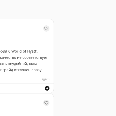
ия 6 World of Hyatt).
 качество не соответствует
вать неудобной, окна
пгрейд отклонен сразу.
ный сертификат вместо 30
20
72+налоги). Отель
е и услугах отеля.