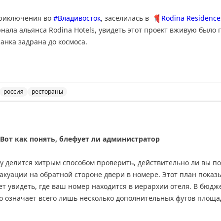
приключения во
#Владивосток
, заселилась в
📍
Rodina Residences
нала альянса Rodina Hotels, увидеть этот проект вживую было 
анка задрана до космоса.
ависла матрица. Пришла в себя у панорамного окна с видом на б
на мне – идеальный халат, из которого можно шить свадебное пл
а протокол сервиса пять звезд и применила его под девизом «с
россия
рестораны
ladivostok 5* - шесть звезд из пяти, идеальное место дл
а это было:
 Вот как понять, блефует ли администратор
ья
ry делится хитрым способом проверить, действительно ли вы п
тель для рта
вакуации на обратной стороне двери в номере. Этот план показ
ательный комплект (надеюсь, на случай слишком горячих вечер
т увидеть, где ваш номер находится в иерархии отеля. В бюджет
то означает всего лишь несколько дополнительных футов площа
естандартной планировкой различия более заметны. Автор реко
отают несколько лучших ресторанов Владивостока, из одного
де