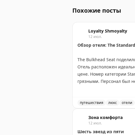
Похожие посты
Loyalty Shmoyalty
12 июл.
Обзор отеля: The Standard
The Bulkhead Seat поделилс
Отель расположен идеально
цене. Номер категории Sta
грязными. Персонал был не
Дневной сбор $35 (отменен 
000 пойнтов и считает эт
нуждается в обновлении и 
путешествия
люкс
отели
Обзор отеля The Standard,
The Bulkhead Seat
Зона комфорта
|
Original
12 июл.
Шесть звезд из пяти