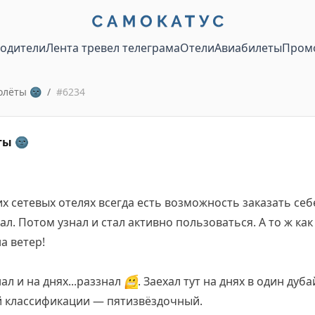
водители
Лента тревел телеграма
Отели
Авиабилеты
Пром
олёты 🌚
/
#
6234
ты 🌚
их сетевых отелях всегда есть возможность заказать се
нал. Потом узнал и стал активно пользоваться. А то ж ка
а ветер!
нал и на днях...раззнал
😬
. Заехал тут на днях в один дуб
ой классификации — пятизвёздочный.