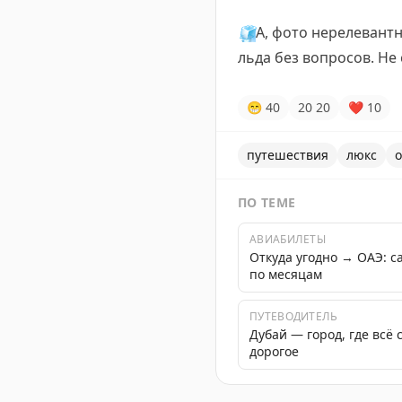
🧊
А, фото нерелевантн
льда без вопросов. Не
😁
40
20
20
❤
10
путешествия
люкс
о
ПО ТЕМЕ
АВИАБИЛЕТЫ
Откуда угодно → ОАЭ: 
по месяцам
ПУТЕВОДИТЕЛЬ
Дубай — город, где всё
дорогое
Пост о неожиданном опыте