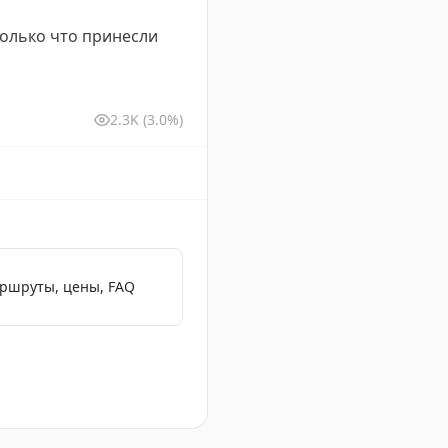
только что принесли
2.3K
(3.0%)
аршруты, цены, FAQ
и сервиса в разных отелях.