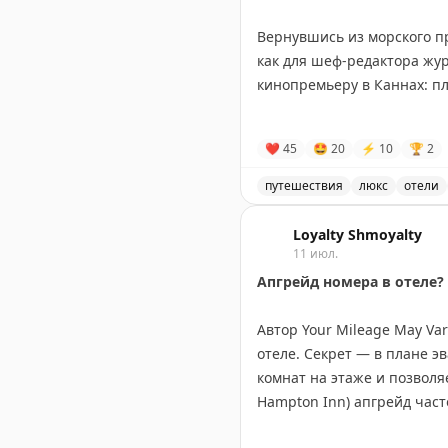
Вернувшись из морского 
как для шеф-редактора жур
кинопремьеру в Каннах: пл
На пороге номера у меня з
❤
45
🤩
20
⚡
10
🏆
2
вина, в другой клубника, 
Команда отеля словно взял
путешествия
люкс
отели
Отель Rodina Residences V
Что я не ожидала увидеть, 
Loyalty Shmoyalty
- стайлер для волос
11 июл.
- отпариватель
Апгрейд номера в отеле?
- японский унитаз
- корзина для грязного бел
Автор Your Mileage May Va
- мицеллярка и ополаскива
отеле. Секрет — в плане э
- фонарик и пожарно-спас
комнат на этаже и позволяе
Hampton Inn) апгрейд час
этаж. В старых отелях с н
Более того, при отеле раб