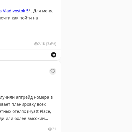
 Vladivostok 5
*
. Для меня,
почти как пойти на
ухту, в одной руке бокал
2.1K
(3.6%)
атье.
делай лучше».
я отдыха во Владивостоке.
олучили апгрейд номера в
ывает планировку всех
инок)
ных отелях (Hyatt Place,
ди или более высокий
мендует всегда проверять
21
лала обзор
. Кроме них,