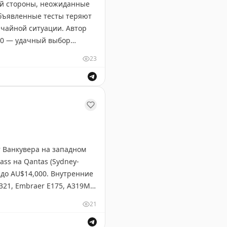
ой стороны, неожиданные
объявленные тесты теряют
ычайной ситуации. Автор
:00 — удачный выбор
ых пожарных тревог во
23
вовать в чрезвычайной
ивностью подготовки к
ждает Брайан Коэн в своей статье.
т Ванкувера на западном
ss на Qantas (Sydney-
 до AU$14,000. Внутренние
A321, Embraer E175, A319M и
es, Cathay Pacific) и
21
 предоставляет данные