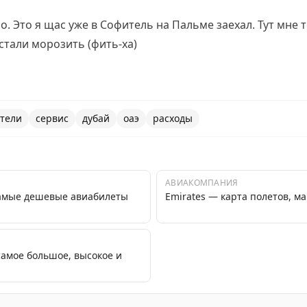
о. Это я щас уже в Софитель на Пальме заехал. Тут мне 
 стали морозить (фить-ха)
тели
сервис
дубай
оаэ
расходы
АВИАКОМПАНИЯ
самые дешевые авиабилеты
Emirates — карта полетов, м
 самое большое, высокое и
 автора с платным льдом в дубайском отеле и сравнени