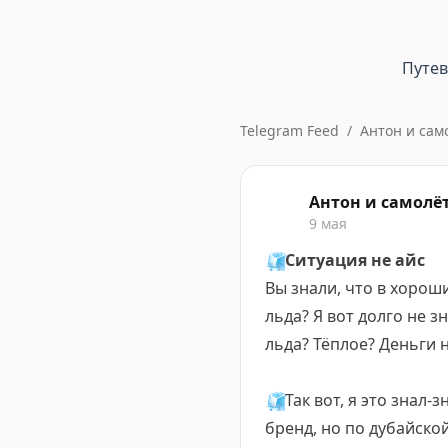
Путе
Telegram Feed
/
Антон и сам
Антон и самолё
9 мая
🧊
Ситуация не айс
Вы знали, что в хорош
льда? Я вот долго не з
льда? Тёплое? Деньги н
🧊
Так вот, я это знал-з
бренд, но по дубайск