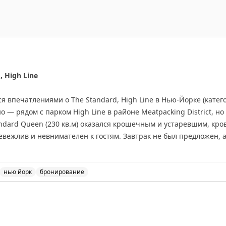
, High Line
я впечатлениями о The Standard, High Line в Нью-Йорке (категор
 — рядом с парком High Line в районе Meatpacking District, но
ndard Queen (230 кв.м) оказался крошечным и устаревшим, кро
вежлив и невнимателен к гостям. Завтрак не был предложен, а
для Globalist) не указан на сайте. Автор использовал бесплат
о хорошим решением, но не рекомендует платить наличными ($7
переосмыслении подхода к сервису.
нью йорк
бронирование
 High Line в Нью-Йорке. Впечатления о номере, персонал