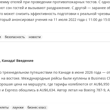
лемму отелей при проведении противопожарных тестов. С одн
ют сон гостей и вызывают раздражение. С другой — заранее 
ing
то может снизить эффективность подготовки к реальной чрезв
торый анонсировал учения на 11 июля 2022 года с 11:00 до 15
во гостей не спят. Брайан делится личным опытом частых ночн
ечает, что они помогли ему быстро научиться правильно дейст
 открытым: как найти баланс между комфортом гостей и эффект
и
безопасность
новости
 объявлять о проведении противопожарных учений, обсу
riginal
 Канада! Введение
 о трехнедельном путешествии по Канаде в июне 2026 года — о
на востоке. Международные рейсы были куплены в Business Cla
хорошая цена на маршруте, где тарифы колеблются от AU$6,950
 и Express обошлись в AU$6,634. Автор летал на Boeing 787-9, 
робные отзывы о рейсах, лаунжах (Qantas First, Maple Leaf Loung
е, Сент-Джонсе и Монреале. Интересный момент: Air Canada не
Google Flights.
илеты
лаунжи
бизнес класс