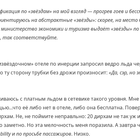
ификация по «звёздам» на мой взгляд — прогрев гоев и бе
ориентируюсь на абстрактные «звёзды»: скорее, на место 
 министерство экономики и туризма выдаёт «звёзды» по
ы, так соответствуйте.
тизвёздочном» отеле по инерции запросил ведро льда ч
по ту сторону трубки без дрожи произносит:
«Да, сэр, но
киваюсь с платным льдом в сетевике такого уровня. Мне 
ю...что её либо нет в отеле, либо она бесплатна. Повер
ирхам. Не, не поймите неправльно: 20 дирхам не так уж 
 заметно. Но эта мелочность меня поразила. А завтра ч
ility
и
по просьбе пассажиров
. Низко.