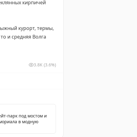
теклянных кирпичей
лыжный курорт, термы,
то и средняя Волга
3.8K
(3.6%)
ейт-парк под мостом и
мориала в модную