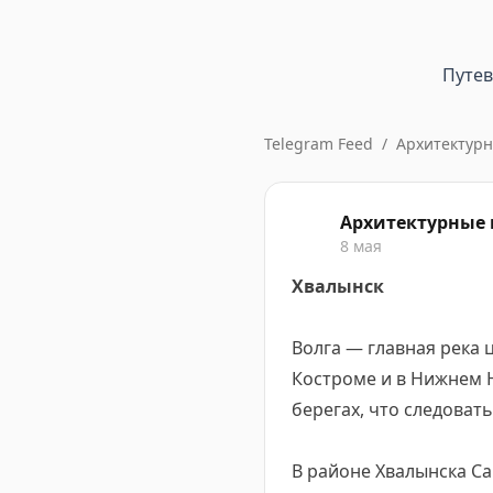
Путе
Telegram Feed
/
Архитектур
Архитектурные
8 мая
Хвалынск
Волга — главная река 
Костроме и в Нижнем Н
берегах, что следоват
В районе Хвалынска Са