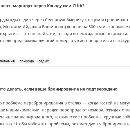
инент: маршрут через Канаду или США?
ing дважды ездил через Северную Америку с отцом и сравнивае
 Монтану, Айдахо и Вашингтон) короче на 300 км и экономнее 
открытие — это не пейзажи, а люди и неожиданные остановки.
·
ВК
·
Сайт
 отеля предложила лучший номер, а ужин превратился в экскур
е, но предлагает более продолжительные красивые виды: озер
тые горы. Совет: если едите ради пейзажей — выбирайте Канад
де Вавы или Муз-Джо. Если спешите — США справедливо конкур
лючения
природа
отдых
данных открытий.
и США: сравнение двух путешествий. Советы для путеше
nal
то делать, если ваше бронирование не подтверждено
 проблеме перебронирования в отелях — когда гостей не могут
как и авиакомпании, нередко перепродают номера, ожидая отк
дольше запланированного, технические проблемы, крупные соб
ьства. Чтобы избежать проблемы, рекомендуется бронировать 