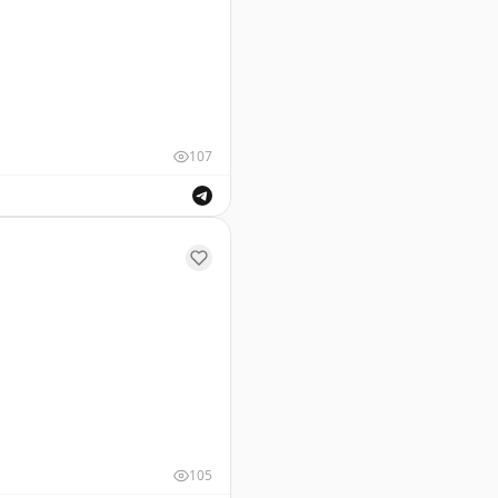
107
 России с опцией prime time.
105