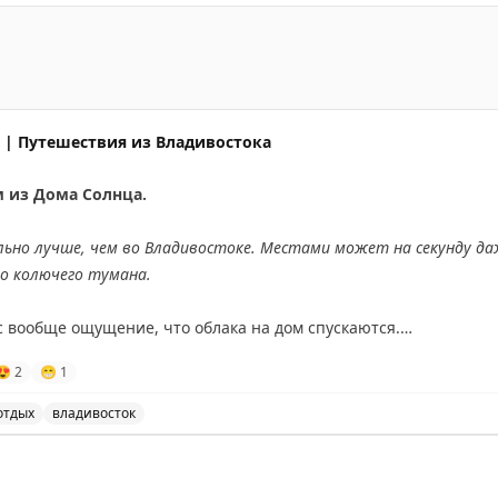
й, курортный, уютный город на берегах Волги, где можн
| Путешествия из Владивостока
 из Дома Солнца.
льно лучше, чем во Владивостоке. Местами может на секунду да
го колючего тумана.
с вообще ощущение, что облака на дом спускаются.
😍
2
😁
1
ти
– у меня в телефоне по прогнозу погоды на следующей недел
 что погода улучшится, потому что редко приложение моё ошиб
отдых
владивосток
ивостоке и за городом, а также ожидания улучшения по
оскресенья. И пусть никакая серая погода не омрачит его.