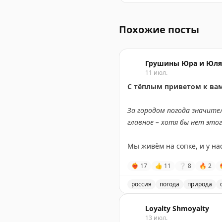
Хвалынск - провинциальны
Похожие посты
Грушины Юра и Юля 
11 июл.
С тёплым приветом к вам
За городом погода значите
главное – хотя бы нет это
Мы живём на сопке, и у на
❤‍🔥
17
👍
11
❔
8
🔥
2
Но есть и хорошие новос
солнышком. Есть надежда,
россия
погода
природа
Описание погоды во Влад
Ну а пока – всем уютного в
Loyalty Shmoyalty
13 июл.