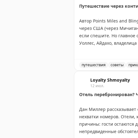
💛
Обняли,
Путешествие через конт
ваши ЮЮ.
Автор Points Miles and Bl
#ДомСолнца
через США (через Мичиган,
если спешите. Но главное 
🟨
Мы есть здесь
Мах
·
ТГ
Уоллес, Айдахо, владелица
Канадский маршрут длинне
Онтарио, Канадские Скалис
посетив малые города вро
путешествия
советы
прик
оставить место для неожи
Маршрут через Канаду ил
Loyalty Shmoyalty
12 июл.
Points Miles and Bling
|
Origi
Отель перебронирован? Ч
Дан Миллер рассказывает о
нехватки номеров. Отели, 
причины: гости остаются 
непредвиденные обстоятел