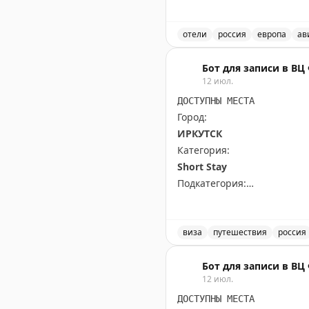
уведомлять об опоздании, 
подтверждения. Если вас в
оплатить транспортировку. 
отели
россия
европа
ав
часто более щедрые для ч
Проблемы с бронирование
ссылайтесь на политику о
Бот для записи в В
12 июл.
Dan Miller
|
Original
ДОСТУПНЫ МЕСТА
Город:
ИРКУТСК
Категория:
Short Stay
Подкатегория:
All kind of other short stay
Доступны даты:
виза
путешествия
россия
📆
28.09.2026 (3 шт.): 10:00,
Доступные места в Иркутс
Бот для записи в В
12 июл.
Всего свободных мест:
3
ДОСТУПНЫ МЕСТА