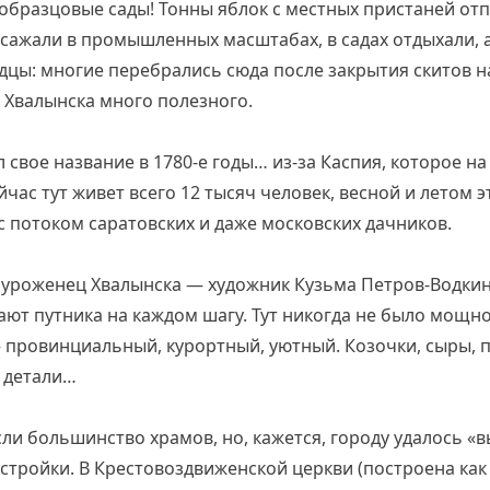
ь образцовые сады! Тонны яблок с местных пристаней от
 сажали в промышленных масштабах, в садах отдыхали, 
цы: многие перебрались сюда после закрытия скитов на
 Хвалынска много полезного.
 свое название в 1780-е годы… из-за Каспия, которое на
час тут живет всего 12 тысяч человек, весной и летом 
с потоком саратовских и даже московских дачников.
 уроженец Хвалынска — художник Кузьма Петров-Водкин
ают путника на каждом шагу. Тут никогда не было мощ
— провинциальный, курортный, уютный. Козочки, сыры, п
 детали…
сли большинство храмов, но, кажется, городу удалось «в
астройки. В Крестовоздвиженской церкви (построена ка