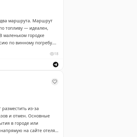
т два маршрута. Маршрут
по топливу — идеален,
 В маленьком городке
сию по винному погребу.
а и леса Северного
18
у и выделите 5-6 дней,
ируют, особенно если
ственников и описания пейзажей.
 разместить из-за
азов и отмен. Основные
ытия в городе или
напрямую на сайте отеля,