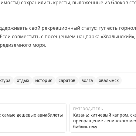
пимости) сохранились кресты, выложенные из блоков с
ддерживать свой рекреационный статус: тут есть горно
Если совместить с посещением нацпарка «Хвалынский», 
редиземного моря.
ьтура
отдых
история
саратов
волга
хвалынск
ПУТЕВОДИТЕЛЬ
ь: самые дешевые авиабилеты
Казань: китчевый капром, ск
превращение ленинского ме
библиотеку