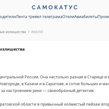
водители
Лента тревел телеграма
Отели
Авиабилеты
Пром
ные излишества
/
#
68450
 излишества
центральной России. Она настолько разная в Старице и в
овгороде, в Казани и в Саратове, в сотне больших и ма
ь за настроением реки — своеобразный детектив.
ратовской области в привычный холмистый пейзаж втор