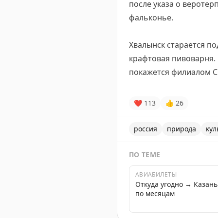
после указа о веротер
фальконье.
Хвалынск старается по
крафтовая пивоварня. 
покажется филиалом С
❤
113
👍
26
россия
природа
кул
ПО ТЕМЕ
АВИАБИЛЕТЫ
Откуда угодно → Казан
по месяцам