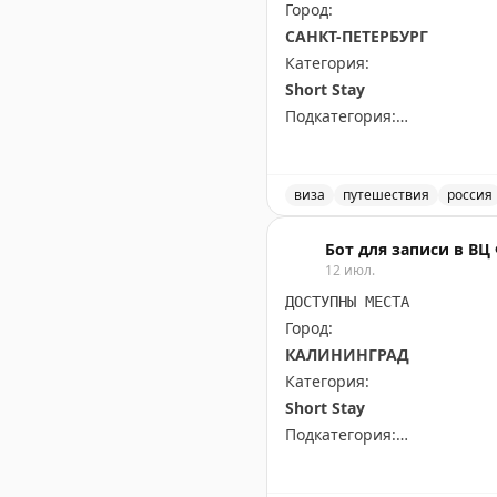
Город:
САНКТ-ПЕТЕРБУРГ
Категория:
Short Stay
Подкатегория:
PRIME TIME (65 euros) Short
Доступны даты:
виза
путешествия
россия
📆
28.09.2026 (1 шт.): 16:10
Доступные места в Санкт-
📆
29.09.2026 (2 шт.): 16:10
Бот для записи в В
12 июл.
Всего свободных мест:
3
ДОСТУПНЫ МЕСТА
Город:
КАЛИНИНГРАД
Категория:
Short Stay
Подкатегория:
All kind of other short stay