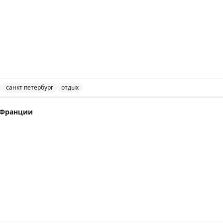
 Stay All kind of other short stay visas
санкт петербург
отдых
Петербурге для короткого отдыха, виза и путешествия по
, 16:20
Ц Франции
 visas